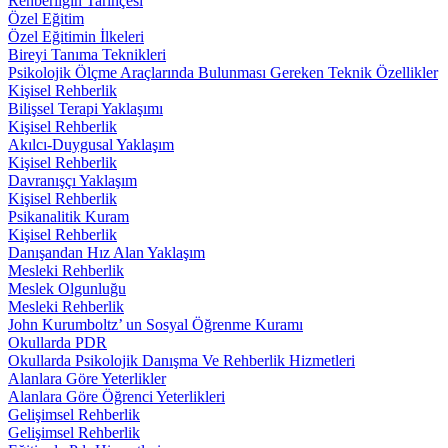
Rehberliğin Tarihçesi
Özel Eğitim
Özel Eğitimin İlkeleri
Bireyi Tanıma Teknikleri
Psikolojik Ölçme Araçlarında Bulunması Gereken Teknik Özellikler
Kişisel Rehberlik
Bilişsel Terapi Yaklaşımı
Kişisel Rehberlik
Akılcı-Duygusal Yaklaşım
Kişisel Rehberlik
Davranışçı Yaklaşım
Kişisel Rehberlik
Psikanalitik Kuram
Kişisel Rehberlik
Danışandan Hız Alan Yaklaşım
Mesleki Rehberlik
Meslek Olgunluğu
Mesleki Rehberlik
John Kurumboltz’ un Sosyal Öğrenme Kuramı
Okullarda PDR
Okullarda Psikolojik Danışma Ve Rehberlik Hizmetleri
Alanlara Göre Yeterlikler
Alanlara Göre Öğrenci Yeterlikleri
Gelişimsel Rehberlik
Gelişimsel Rehberlik