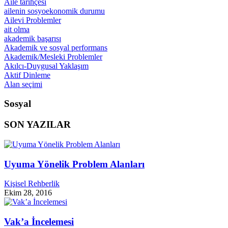
Aile tarihçesi
ailenin sosyoekonomik durumu
Ailevi Problemler
ait olma
akademik başarısı
Akademik ve sosyal performans
Akademik/Mesleki Problemler
Akılcı-Duygusal Yaklaşım
Aktif Dinleme
Alan seçimi
Sosyal
SON YAZILAR
Uyuma Yönelik Problem Alanları
Kişisel Rehberlik
Ekim 28, 2016
Vak’a İncelemesi