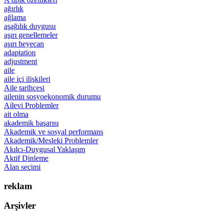
ağırlık
ağlama
aşağılık duygusu
aşırı genellemeler
aşırı heyecan
adaptation
adjustment
aile
aile içi ilişkileri
Aile tarihçesi
ailenin sosyoekonomik durumu
Ailevi Problemler
ait olma
akademik başarısı
Akademik ve sosyal performans
Akademik/Mesleki Problemler
Akılcı-Duygusal Yaklaşım
Aktif Dinleme
Alan seçimi
reklam
Arşivler