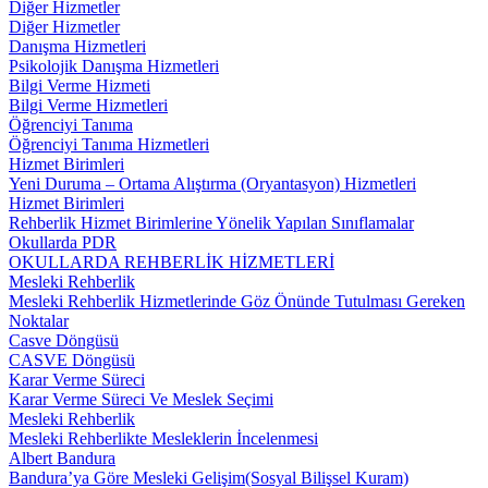
Diğer Hizmetler
Diğer Hizmetler
Danışma Hizmetleri
Psikolojik Danışma Hizmetleri
Bilgi Verme Hizmeti
Bilgi Verme Hizmetleri
Öğrenciyi Tanıma
Öğrenciyi Tanıma Hizmetleri
Hizmet Birimleri
Yeni Duruma – Ortama Alıştırma (Oryantasyon) Hizmetleri
Hizmet Birimleri
Rehberlik Hizmet Birimlerine Yönelik Yapılan Sınıflamalar
Okullarda PDR
OKULLARDA REHBERLİK HİZMETLERİ
Mesleki Rehberlik
Mesleki Rehberlik Hizmetlerinde Göz Önünde Tutulması Gereken
Noktalar
Casve Döngüsü
CASVE Döngüsü
Karar Verme Süreci
Karar Verme Süreci Ve Meslek Seçimi
Mesleki Rehberlik
Mesleki Rehberlikte Mesleklerin İncelenmesi
Albert Bandura
Bandura’ya Göre Mesleki Gelişim(Sosyal Bilişsel Kuram)