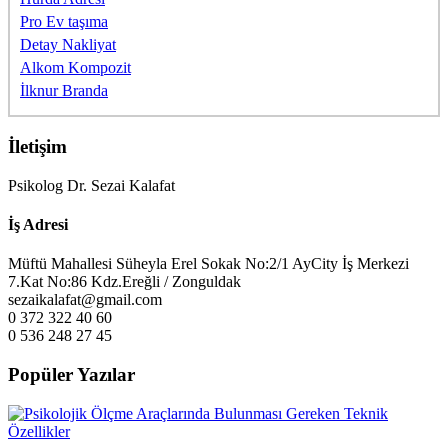
Pro Ev taşıma
Detay Nakliyat
Alkom Kompozit
İlknur Branda
İletişim
Psikolog Dr. Sezai Kalafat
İş Adresi
Müftü Mahallesi Süheyla Erel Sokak No:2/1 AyCity İş Merkezi
7.Kat No:86 Kdz.Ereğli / Zonguldak
sezaikalafat@gmail.com
0 372 322 40 60
0 536 248 27 45
Popüler Yazılar