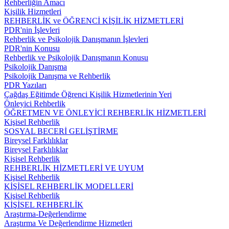
Rehberliğin Amacı
Kişilik Hizmetleri
REHBERLİK ve ÖĞRENCİ KİŞİLİK HİZMETLERİ
PDR'nin İşlevleri
Rehberlik ve Psikolojik Danışmanın İşlevleri
PDR'nin Konusu
Rehberlik ve Psikolojik Danışmanın Konusu
Psikolojik Danışma
Psikolojik Danışma ve Rehberlik
PDR Yazıları
Çağdaş Eğitimde Öğrenci Kişilik Hizmetlerinin Yeri
Önleyici Rehberlik
ÖĞRETMEN VE ÖNLEYİCİ REHBERLİK HİZMETLERİ
Kişisel Rehberlik
SOSYAL BECERİ GELİŞTİRME
Bireysel Farklılıklar
Bireysel Farklılıklar
Kişisel Rehberlik
REHBERLİK HİZMETLERİ VE UYUM
Kişisel Rehberlik
KİŞİSEL REHBERLİK MODELLERİ
Kişisel Rehberlik
KİŞİSEL REHBERLİK
Araştırma-Değerlendirme
Araştırma Ve Değerlendirme Hizmetleri