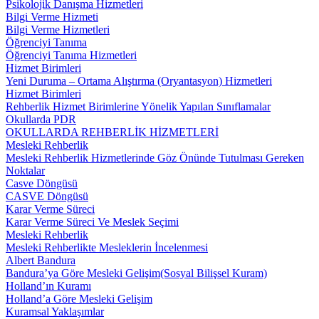
Psikolojik Danışma Hizmetleri
Bilgi Verme Hizmeti
Bilgi Verme Hizmetleri
Öğrenciyi Tanıma
Öğrenciyi Tanıma Hizmetleri
Hizmet Birimleri
Yeni Duruma – Ortama Alıştırma (Oryantasyon) Hizmetleri
Hizmet Birimleri
Rehberlik Hizmet Birimlerine Yönelik Yapılan Sınıflamalar
Okullarda PDR
OKULLARDA REHBERLİK HİZMETLERİ
Mesleki Rehberlik
Mesleki Rehberlik Hizmetlerinde Göz Önünde Tutulması Gereken
Noktalar
Casve Döngüsü
CASVE Döngüsü
Karar Verme Süreci
Karar Verme Süreci Ve Meslek Seçimi
Mesleki Rehberlik
Mesleki Rehberlikte Mesleklerin İncelenmesi
Albert Bandura
Bandura’ya Göre Mesleki Gelişim(Sosyal Bilişsel Kuram)
Holland’ın Kuramı
Holland’a Göre Mesleki Gelişim
Kuramsal Yaklaşımlar