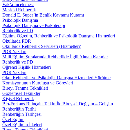
Vak’a İncelemesi
Mesleki Rehberlik
Donald E. Super’in Benlik Kavramı Kuramı
Psikolojik Danışma
Psikolojik Danışma ve Psikoterapi
Rehberlik ve PD
Eğitim, Öğretim, Rehberlik ve Psikolojik Danışma Hizmetleri
Okullarda PDR
Okullarda Rehberlik Servisleri (Hizmetleri)
PDR Yazıları
Milli Eğitim Şuralarında Rehberlikle İlgili Alınan Kararlar
Rehberlik ve PD
Öğrenci Kişilik Hizmetleri
PDR Yazıları
Okul Rehberlik ve Psikolojik Danışma Hizmetleri Yürütme
Komisyonunun Kuruluşu ve Görevleri
Bireyi Tanıma Teknikleri
Gözlemsel Teknikler
Kişisel Rehberlik
Bio-Frekans Bilinçaltı Telkin İle Bireysel Değişim – Gelişim
Rehberliğin Tarihi
Rehberliğin Tarihçesi
Özel Eğitim
Özel Eğitimin İlkeleri
Bireyi Tanıma Teknikleri