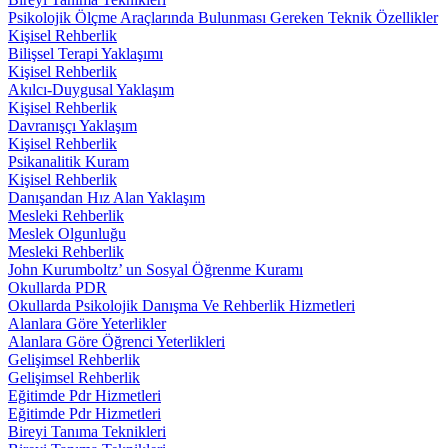
Psikolojik Ölçme Araçlarında Bulunması Gereken Teknik Özellikler
Kişisel Rehberlik
Bilişsel Terapi Yaklaşımı
Kişisel Rehberlik
Akılcı-Duygusal Yaklaşım
Kişisel Rehberlik
Davranışçı Yaklaşım
Kişisel Rehberlik
Psikanalitik Kuram
Kişisel Rehberlik
Danışandan Hız Alan Yaklaşım
Mesleki Rehberlik
Meslek Olgunluğu
Mesleki Rehberlik
John Kurumboltz’ un Sosyal Öğrenme Kuramı
Okullarda PDR
Okullarda Psikolojik Danışma Ve Rehberlik Hizmetleri
Alanlara Göre Yeterlikler
Alanlara Göre Öğrenci Yeterlikleri
Gelişimsel Rehberlik
Gelişimsel Rehberlik
Eğitimde Pdr Hizmetleri
Eğitimde Pdr Hizmetleri
Bireyi Tanıma Teknikleri