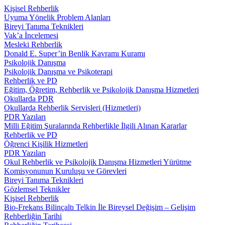
Kişisel Rehberlik
Uyuma Yönelik Problem Alanları
Bireyi Tanıma Teknikleri
Vak’a İncelemesi
Mesleki Rehberlik
Donald E. Super’in Benlik Kavramı Kuramı
Psikolojik Danışma
Psikolojik Danışma ve Psikoterapi
Rehberlik ve PD
Eğitim, Öğretim, Rehberlik ve Psikolojik Danışma Hizmetleri
Okullarda PDR
Okullarda Rehberlik Servisleri (Hizmetleri)
PDR Yazıları
Milli Eğitim Şuralarında Rehberlikle İlgili Alınan Kararlar
Rehberlik ve PD
Öğrenci Kişilik Hizmetleri
PDR Yazıları
Okul Rehberlik ve Psikolojik Danışma Hizmetleri Yürütme
Komisyonunun Kuruluşu ve Görevleri
Bireyi Tanıma Teknikleri
Gözlemsel Teknikler
Kişisel Rehberlik
Bio-Frekans Bilinçaltı Telkin İle Bireysel Değişim – Gelişim
Rehberliğin Tarihi