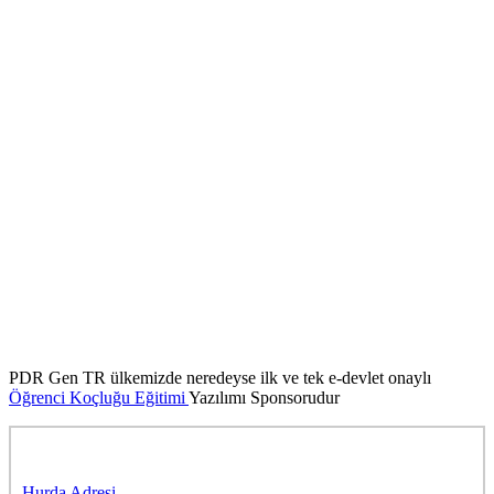
PDR Gen TR ülkemizde neredeyse ilk ve tek e-devlet onaylı
Öğrenci Koçluğu Eğitimi
Yazılımı Sponsorudur
Sponsorlarımıza Teşekkürler
Hurda Adresi