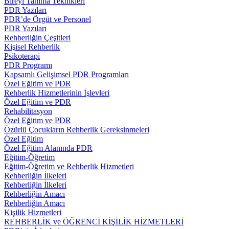
Bireyi Tanıma Teknikleri
PDR Yazıları
PDR’de Örgüt ve Personel
PDR Yazıları
Rehberliğin Çeşitleri
Kişisel Rehberlik
Psikoterapi
PDR Programı
Kapsamlı Gelişimsel PDR Programları
Özel Eğitim ve PDR
Rehberlik Hizmetlerinin İşlevleri
Özel Eğitim ve PDR
Rehabilitasyon
Özel Eğitim ve PDR
Özürlü Çocukların Rehberlik Gereksinmeleri
Özel Eğitim
Özel Eğitim Alanında PDR
Eğitim-Öğretim
Eğitim-Öğretim ve Rehberlik Hizmetleri
Rehberliğin İlkeleri
Rehberliğin İlkeleri
Rehberliğin Amacı
Rehberliğin Amacı
Kişilik Hizmetleri
REHBERLİK ve ÖĞRENCİ KİŞİLİK HİZMETLERİ