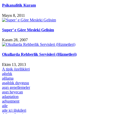
Psikanalitik Kuram
Mayıs 8, 2011
Super’ e Göre Mesleki Gelişim
Kasım 28, 2007
Okullarda Rehberlik Servisleri (Hizmetleri)
Ekim 13, 2013
A tipik özellikleri
ağırlık
ağlama
aşağılık duygusu
aşırı genellemeler
aşırı heyecan
adaptation
adjustment
aile
aile içi ilişkileri