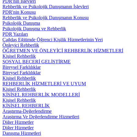
PDR'nin İşlevleri
Rehberlik ve Psikolojik Danışmanın İşlevleri
PDR'nin Konusu
Rehberlik ve Psikolojik Danışmanın Konusu
Psikolojik Danışma
Psikolojik Danışma ve Rehberlik
PDR Yazıları
Çağdaş Eğitimde Öğrenci Kişilik Hizmetlerinin Yeri
Önleyici Rehberlik
ÖĞRETMEN VE ÖNLEYİCİ REHBERLİK HİZMETLERİ
Kişisel Rehberlik
SOSYAL BECERİ GELİŞTİRME
Bireysel Farklılıklar
Bireysel Farklılıklar
Kişisel Rehberlik
REHBERLİK HİZMETLERİ VE UYUM
Kişisel Rehberlik
KİŞİSEL REHBERLİK MODELLERİ
Kişisel Rehberlik
KİŞİSEL REHBERLİK
Araştırma-Değerlendirme
Araştırma Ve Değerlendirme Hizmetleri
Diğer Hizmetler
Diğer Hizmetler
Danışma Hizmetleri