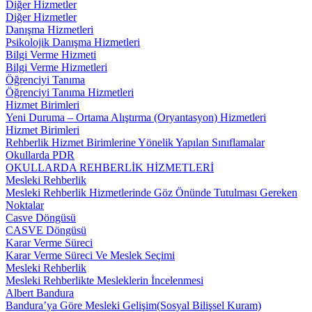
Diğer Hizmetler
Diğer Hizmetler
Danışma Hizmetleri
Psikolojik Danışma Hizmetleri
Bilgi Verme Hizmeti
Bilgi Verme Hizmetleri
Öğrenciyi Tanıma
Öğrenciyi Tanıma Hizmetleri
Hizmet Birimleri
Yeni Duruma – Ortama Alıştırma (Oryantasyon) Hizmetleri
Hizmet Birimleri
Rehberlik Hizmet Birimlerine Yönelik Yapılan Sınıflamalar
Okullarda PDR
OKULLARDA REHBERLİK HİZMETLERİ
Mesleki Rehberlik
Mesleki Rehberlik Hizmetlerinde Göz Önünde Tutulması Gereken
Noktalar
Casve Döngüsü
CASVE Döngüsü
Karar Verme Süreci
Karar Verme Süreci Ve Meslek Seçimi
Mesleki Rehberlik
Mesleki Rehberlikte Mesleklerin İncelenmesi
Albert Bandura
Bandura’ya Göre Mesleki Gelişim(Sosyal Bilişsel Kuram)