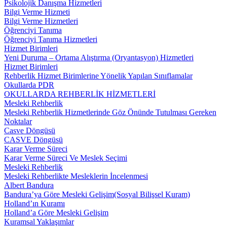
Psikolojik Danışma Hizmetleri
Bilgi Verme Hizmeti
Bilgi Verme Hizmetleri
Öğrenciyi Tanıma
Öğrenciyi Tanıma Hizmetleri
Hizmet Birimleri
Yeni Duruma – Ortama Alıştırma (Oryantasyon) Hizmetleri
Hizmet Birimleri
Rehberlik Hizmet Birimlerine Yönelik Yapılan Sınıflamalar
Okullarda PDR
OKULLARDA REHBERLİK HİZMETLERİ
Mesleki Rehberlik
Mesleki Rehberlik Hizmetlerinde Göz Önünde Tutulması Gereken
Noktalar
Casve Döngüsü
CASVE Döngüsü
Karar Verme Süreci
Karar Verme Süreci Ve Meslek Seçimi
Mesleki Rehberlik
Mesleki Rehberlikte Mesleklerin İncelenmesi
Albert Bandura
Bandura’ya Göre Mesleki Gelişim(Sosyal Bilişsel Kuram)
Holland’ın Kuramı
Holland’a Göre Mesleki Gelişim
Kuramsal Yaklaşımlar