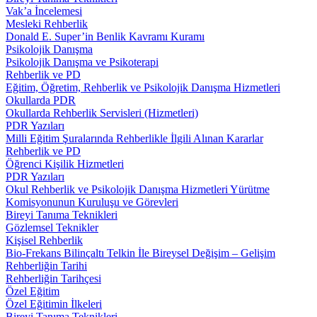
Vak’a İncelemesi
Mesleki Rehberlik
Donald E. Super’in Benlik Kavramı Kuramı
Psikolojik Danışma
Psikolojik Danışma ve Psikoterapi
Rehberlik ve PD
Eğitim, Öğretim, Rehberlik ve Psikolojik Danışma Hizmetleri
Okullarda PDR
Okullarda Rehberlik Servisleri (Hizmetleri)
PDR Yazıları
Milli Eğitim Şuralarında Rehberlikle İlgili Alınan Kararlar
Rehberlik ve PD
Öğrenci Kişilik Hizmetleri
PDR Yazıları
Okul Rehberlik ve Psikolojik Danışma Hizmetleri Yürütme
Komisyonunun Kuruluşu ve Görevleri
Bireyi Tanıma Teknikleri
Gözlemsel Teknikler
Kişisel Rehberlik
Bio-Frekans Bilinçaltı Telkin İle Bireysel Değişim – Gelişim
Rehberliğin Tarihi
Rehberliğin Tarihçesi
Özel Eğitim
Özel Eğitimin İlkeleri
Bireyi Tanıma Teknikleri