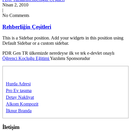
Nisan 2, 2010
|
No Comments
Rehberliğin Çeşitleri
This is a Sidebar position. Add your widgets in this position using
Default Sidebar or a custom sidebar.
PDR Gen TR ülkemizde neredeyse ilk ve tek e-devlet onaylı
Öğrenci Koçluğu Eğitimi
Yazılımı Sponsorudur
Sponsorlarımıza Teşekkürler
Hurda Adresi
Pro Ev taşıma
Detay Nakliyat
Alkom Kompozit
İlknur Branda
İletişim