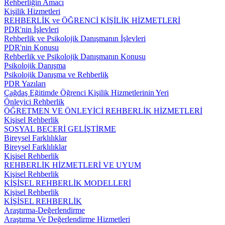
Rehberliğin Amacı
Kişilik Hizmetleri
REHBERLİK ve ÖĞRENCİ KİŞİLİK HİZMETLERİ
PDR'nin İşlevleri
Rehberlik ve Psikolojik Danışmanın İşlevleri
PDR'nin Konusu
Rehberlik ve Psikolojik Danışmanın Konusu
Psikolojik Danışma
Psikolojik Danışma ve Rehberlik
PDR Yazıları
Çağdaş Eğitimde Öğrenci Kişilik Hizmetlerinin Yeri
Önleyici Rehberlik
ÖĞRETMEN VE ÖNLEYİCİ REHBERLİK HİZMETLERİ
Kişisel Rehberlik
SOSYAL BECERİ GELİŞTİRME
Bireysel Farklılıklar
Bireysel Farklılıklar
Kişisel Rehberlik
REHBERLİK HİZMETLERİ VE UYUM
Kişisel Rehberlik
KİŞİSEL REHBERLİK MODELLERİ
Kişisel Rehberlik
KİŞİSEL REHBERLİK
Araştırma-Değerlendirme
Araştırma Ve Değerlendirme Hizmetleri