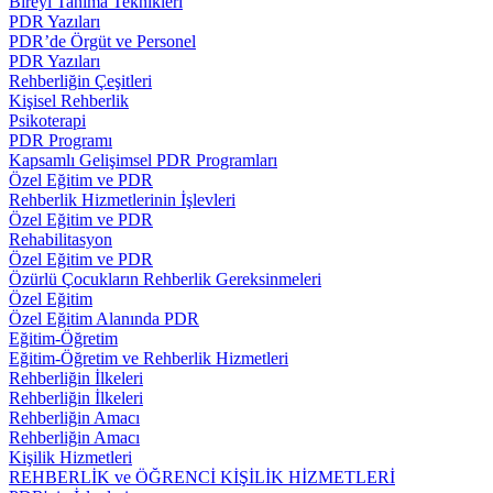
Bireyi Tanıma Teknikleri
PDR Yazıları
PDR’de Örgüt ve Personel
PDR Yazıları
Rehberliğin Çeşitleri
Kişisel Rehberlik
Psikoterapi
PDR Programı
Kapsamlı Gelişimsel PDR Programları
Özel Eğitim ve PDR
Rehberlik Hizmetlerinin İşlevleri
Özel Eğitim ve PDR
Rehabilitasyon
Özel Eğitim ve PDR
Özürlü Çocukların Rehberlik Gereksinmeleri
Özel Eğitim
Özel Eğitim Alanında PDR
Eğitim-Öğretim
Eğitim-Öğretim ve Rehberlik Hizmetleri
Rehberliğin İlkeleri
Rehberliğin İlkeleri
Rehberliğin Amacı
Rehberliğin Amacı
Kişilik Hizmetleri
REHBERLİK ve ÖĞRENCİ KİŞİLİK HİZMETLERİ