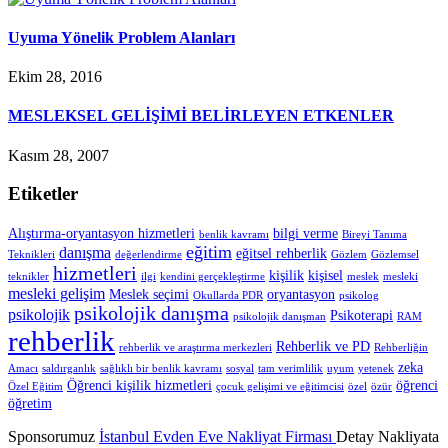
Uyuma Yönelik Problem Alanları
Ekim 28, 2016
MESLEKSEL GELİŞİMİ BELİRLEYEN ETKENLER
Kasım 28, 2007
Etiketler
Alıştırma-oryantasyon hizmetleri
bilgi verme
benlik kavramı
Bireyi Tanıma
eğitim
danışma
eğitsel rehberlik
Teknikleri
değerlendirme
Gözlem
Gözlemsel
hizmetleri
kişilik
kişisel
teknikler
ilgi
kendini gerçekleştirme
meslek
mesleki
mesleki gelişim
Meslek seçimi
oryantasyon
Okullarda PDR
psikolog
psikolojik danışma
psikolojik
Psikoterapi
psikolojik danışman
RAM
rehberlik
Rehberlik ve PD
rehberlik ve araştırma merkezleri
Rehberliğin
zeka
Amacı
saldırganlık
sağlıklı bir benlik kavramı
sosyal
tam verimlilik
uyum
yetenek
Öğrenci kişilik hizmetleri
öğrenci
Özel Eğitim
çocuk gelişimi ve eğitimcisi
özel
özür
öğretim
Sponsorumuz
İstanbul Evden Eve Nakliyat Firması
Detay Nakliyata