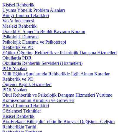
Kişisel Rehberlik
Uyuma Yönelik Problem Alanları
Bireyi Tanıma Teknikleri
Vak’a İncelemesi
Mesleki Rehberlik
Donald E. Super’in Benlik Kavramı Kuramı
Psikolojik Danışma
Psikolojik Danışma ve Psikoterapi
Rehberlik ve PD
Eğitim, Öğretim, Rehberlik ve Psikolojik Danışma Hizmetleri
Okullarda PDR
Okullarda Rehberlik Servisleri (Hizmetleri)
PDR Yazıları
Milli Eğitim Şuralarında Rehberlikle İlgili Alınan Kararlar
Rehberlik ve PD
Öğrenci Kişilik Hizmetleri
PDR Yazıları
Okul Rehberlik ve Psikolojik Danışma Hizmetleri Yürütme
Komisyonunun Kuruluşu ve Görevleri
Bireyi Tanıma Teknikleri
Gözlemsel Teknikler
Kişisel Rehberlik
Bio-Frekans Bilinçaltı Telkin İle Bireysel Değişim – Gelişim
Rehberliğin Tarihi