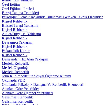
Rehberliğin Tarihçesi
Özel Eğitim
Özel Eğitimin İlkeleri
Bireyi Tanıma Teknikleri
Psikolojik Ölçme Araçlarında Bulunması Gereken Teknik Özellikler
Kişisel Rehberlik
Bilişsel Terapi Yaklaşımı
Kişisel Rehberlik
Akılcı-Duygusal Yaklaşım
Kişisel Rehberlik
Davranışçı Yaklaşım
Kişisel Rehberlik
Psikanalitik Kuram
Kişisel Rehberlik
Danışandan Hız Alan Yaklaşım
Mesleki Rehberlik
Meslek Olgunluğu
Mesleki Rehberlik
John Kurumboltz’ un Sosyal Öğrenme Kuramı
Okullarda PDR
Okullarda Psikolojik Danışma Ve Rehberlik Hizmetleri
Alanlara Göre Yeterlikler
Alanlara Göre Öğrenci Yeterlikleri
Gelişimsel Rehberlik
Gelişimsel Rehberlik