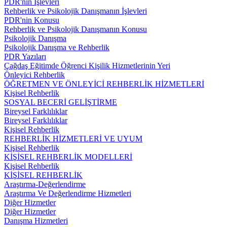
PDR'nin İşlevleri
Rehberlik ve Psikolojik Danışmanın İşlevleri
PDR'nin Konusu
Rehberlik ve Psikolojik Danışmanın Konusu
Psikolojik Danışma
Psikolojik Danışma ve Rehberlik
PDR Yazıları
Çağdaş Eğitimde Öğrenci Kişilik Hizmetlerinin Yeri
Önleyici Rehberlik
ÖĞRETMEN VE ÖNLEYİCİ REHBERLİK HİZMETLERİ
Kişisel Rehberlik
SOSYAL BECERİ GELİŞTİRME
Bireysel Farklılıklar
Bireysel Farklılıklar
Kişisel Rehberlik
REHBERLİK HİZMETLERİ VE UYUM
Kişisel Rehberlik
KİŞİSEL REHBERLİK MODELLERİ
Kişisel Rehberlik
KİŞİSEL REHBERLİK
Araştırma-Değerlendirme
Araştırma Ve Değerlendirme Hizmetleri
Diğer Hizmetler
Diğer Hizmetler
Danışma Hizmetleri