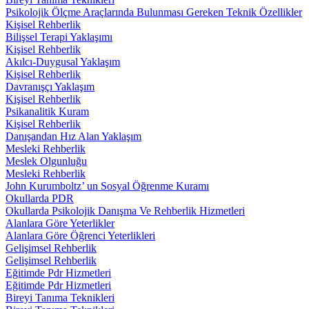
Psikolojik Ölçme Araçlarında Bulunması Gereken Teknik Özellikler
Kişisel Rehberlik
Bilişsel Terapi Yaklaşımı
Kişisel Rehberlik
Akılcı-Duygusal Yaklaşım
Kişisel Rehberlik
Davranışçı Yaklaşım
Kişisel Rehberlik
Psikanalitik Kuram
Kişisel Rehberlik
Danışandan Hız Alan Yaklaşım
Mesleki Rehberlik
Meslek Olgunluğu
Mesleki Rehberlik
John Kurumboltz’ un Sosyal Öğrenme Kuramı
Okullarda PDR
Okullarda Psikolojik Danışma Ve Rehberlik Hizmetleri
Alanlara Göre Yeterlikler
Alanlara Göre Öğrenci Yeterlikleri
Gelişimsel Rehberlik
Gelişimsel Rehberlik
Eğitimde Pdr Hizmetleri
Eğitimde Pdr Hizmetleri
Bireyi Tanıma Teknikleri