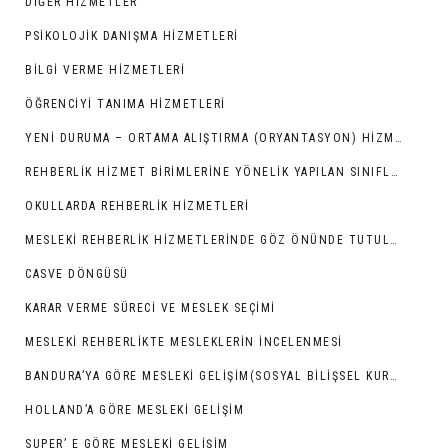
DIĞER HIZMETLER
PSIKOLOJIK DANIŞMA HIZMETLERI
BILGI VERME HIZMETLERI
ÖĞRENCIYI TANIMA HIZMETLERI
YENI DURUMA – ORTAMA ALIŞTIRMA (ORYANTASYON) HIZMETLERI
REHBERLIK HIZMET BIRIMLERINE YÖNELIK YAPILAN SINIFLAMALAR
OKULLARDA REHBERLİK HİZMETLERİ
MESLEKI REHBERLIK HIZMETLERINDE GÖZ ÖNÜNDE TUTULMASI GEREKEN NOKTALAR
CASVE DÖNGÜSÜ
KARAR VERME SÜRECI VE MESLEK SEÇIMI
MESLEKI REHBERLIKTE MESLEKLERIN İNCELENMESI
BANDURA’YA GÖRE MESLEKI GELIŞIM(SOSYAL BILIŞSEL KURAM)
HOLLAND’A GÖRE MESLEKI GELIŞIM
SUPER’ E GÖRE MESLEKI GELIŞIM