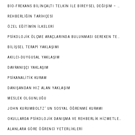
BIO-FREKANS BILINÇALTI TELKIN İLE BIREYSEL DEĞIŞIM – GELIŞIM
REHBERLIĞIN TARIHÇESI
ÖZEL EĞITIMIN İLKELERI
PSIKOLOJIK ÖLÇME ARAÇLARINDA BULUNMASI GEREKEN TEKNIK ÖZELLIKLER
BILIŞSEL TERAPI YAKLAŞIMI
AKILCI-DUYGUSAL YAKLAŞIM
DAVRANIŞÇI YAKLAŞIM
PSIKANALITIK KURAM
DANIŞANDAN HIZ ALAN YAKLAŞIM
MESLEK OLGUNLUĞU
JOHN KURUMBOLTZ’ UN SOSYAL ÖĞRENME KURAMI
OKULLARDA PSIKOLOJIK DANIŞMA VE REHBERLIK HIZMETLERI
ALANLARA GÖRE ÖĞRENCI YETERLIKLERI