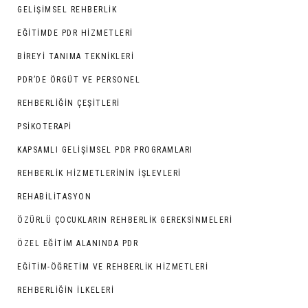
GELIŞIMSEL REHBERLIK
EĞITIMDE PDR HIZMETLERI
BIREYI TANIMA TEKNIKLERI
PDR’DE ÖRGÜT VE PERSONEL
REHBERLIĞIN ÇEŞITLERI
PSIKOTERAPI
KAPSAMLI GELIŞIMSEL PDR PROGRAMLARI
REHBERLIK HIZMETLERININ İŞLEVLERI
REHABILITASYON
ÖZÜRLÜ ÇOCUKLARIN REHBERLIK GEREKSINMELERI
ÖZEL EĞITIM ALANINDA PDR
EĞITIM-ÖĞRETIM VE REHBERLIK HIZMETLERI
REHBERLIĞIN İLKELERI