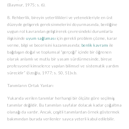
(Baymur, 1975; s. 6).
8. Rehberlik, bireyin yeterlilikleri ve yetenekleriyle en üst
düzeyde gelişerek gereksinmelerini doyurmasında, benliğine
uygun rol kavranılan geliştirerek çevresindeki durumlarla
ilişkisinde
uyum sağlaması
için gerekli problem çözme, karar
verme, bilgi ve becerisini kazanmasında;
benlik kavramı
ile
bağdaşan doğal ve toplumsal “gerçeği” içinde bir öğrenen
olarak anlamlı ve mutlu bir yasam sürdürmesinde, bireye
profesyonel kimselerce yapılan bilimsel ve sistematik yardım
sürecidir” (özoğlu, 1977; s. 50, 51)v.b.
Tanımların Ortak Yanları
Yukarıda verilen tanımlar herhangi bir ölçüte göre seçilmiş
tanımlar değildir. Bu tanımlan sayfalar dolacak kadar çoğaltma
olanağı da vardır. Ancak, çeşitli tanımlardan örnek göstermek
bakımından burada verilenler sayıca yeterli kabul edilebilir.