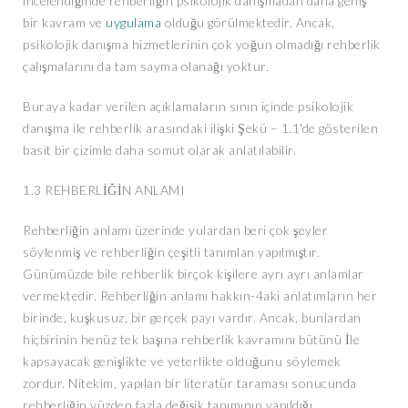
incelendiğinde rehberliğin psikolojik danışmadan daha geniş
bir kavram ve
uygulama
olduğu görülmektedir. Ancak,
psikolojik danışma hizmetlerinin çok yoğun olmadığı rehberlik
çalışmalarını da tam sayma olanağı yoktur.
Buraya kadar verilen açıklamaların sının içinde psikolojik
danışma ile rehberlik arasındaki ilişki Şekü – 1.1'de gösterilen
basit bir çizimle daha somut olarak anlatılabilir.
1.3 REHBERLİĞİN ANLAMI
Rehberliğin anlamı üzerinde yulardan beri çok şeyler
söylenmiş ve rehberliğin çeşitli tanımlan yapılmıştır.
Günümüzde bile rehberlik birçok kişilere ayrı ayrı anlamlar
vermektedir. Rehberliğin anlamı hakkın-4aki anlatımların her
birinde, kuşkusuz, bir gerçek payı vardır. Ancak, bunlardan
hiçbirinin henüz tek başına rehberlik kavramını bütünü İle
kapsayacak genişlikte ve yeterlikte olduğunu söylemek
zordur. Nitekim, yapılan bir literatür taraması sonucunda
rehberliğin yüzden fazla değişik tanımının yapıldığı