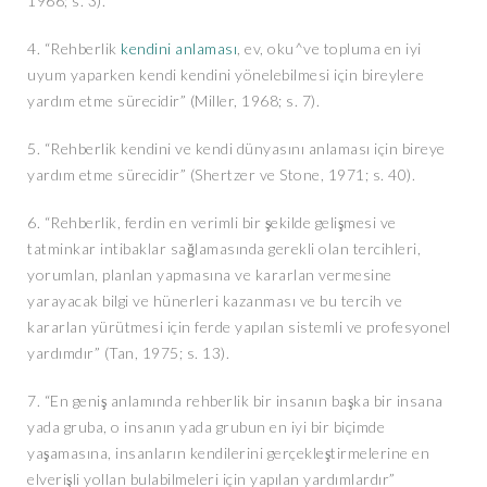
1966; s. 3).
4. “Rehberlik
kendini anlaması
, ev, oku^ve topluma en iyi
uyum yaparken kendi kendini yönelebilmesi için bireylere
yardım etme sürecidir” (Miller, 1968; s. 7).
5. “Rehberlik kendini ve kendi dünyasını anlaması için bireye
yardım etme sürecidir” (Shertzer ve Stone, 1971; s. 40).
6. “Rehberlik, ferdin en verimli bir şekilde gelişmesi ve
tatminkar intibaklar sağlamasında gerekli olan tercihleri,
yorumlan, planlan yapmasına ve kararlan vermesine
yarayacak bilgi ve hünerleri kazanması ve bu tercih ve
kararlan yürütmesi için ferde yapılan sistemli ve profesyonel
yardımdır” (Tan, 1975; s. 13).
7. “En geniş anlamında rehberlik bir insanın başka bir insana
yada gruba, o insanın yada grubun en iyi bir biçimde
yaşamasına, insanların kendilerini gerçekleştirmelerine en
elverişli yollan bulabilmeleri için yapılan yardımlardır”