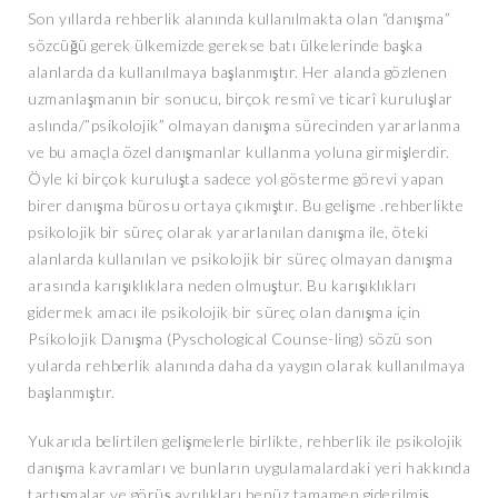
Son yıllarda rehberlik alanında kullanılmakta olan “danışma”
sözcüğü gerek ülkemizde gerekse batı ülkelerinde başka
alanlarda da kullanılmaya başlanmıştır. Her alanda gözlenen
uzmanlaşmanın bir sonucu, birçok resmî ve ticarî kuruluşlar
aslında/”psikolojik” olmayan danışma sürecinden yararlanma
ve bu amaçla özel danışmanlar kullanma yoluna girmişlerdir.
Öyle ki birçok kuruluşta sadece yol gösterme görevi yapan
birer danışma bürosu ortaya çıkmıştır. Bu gelişme .rehberlikte
psikolojik bir süreç olarak yararlanılan danışma ile, öteki
alanlarda kullanılan ve psikolojik bir süreç olmayan danışma
arasında karışıklıklara neden olmuştur. Bu karışıklıkları
gidermek amacı ile psikolojik bir süreç olan danışma için
Psikolojik Danışma (Pyschological Counse-ling) sözü son
yularda rehberlik alanında daha da yaygın olarak kullanılmaya
başlanmıştır.
Yukarıda belirtilen gelişmelerle birlikte, rehberlik ile psikolojik
danışma kavramları ve bunların uygulamalardaki yeri hakkında
tartışmalar ve görüş ayrılıkları henüz tamamen giderilmiş