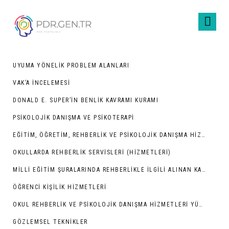
UYUMA YÖNELIK PROBLEM ALANLARI
VAK’A İNCELEMESI
DONALD E. SUPER’IN BENLIK KAVRAMI KURAMI
PSIKOLOJIK DANIŞMA VE PSIKOTERAPI
EĞITIM, ÖĞRETIM, REHBERLIK VE PSIKOLOJIK DANIŞMA HIZMETLERI
OKULLARDA REHBERLIK SERVISLERI (HIZMETLERI)
MILLI EĞITIM ŞURALARINDA REHBERLIKLE İLGILI ALINAN KARARLAR
ÖĞRENCI KIŞILIK HIZMETLERI
OKUL REHBERLIK VE PSIKOLOJIK DANIŞMA HIZMETLERI YÜRÜTME KOMISYONUNUN KURULUŞU VE GÖREVLERI
GÖZLEMSEL TEKNIKLER