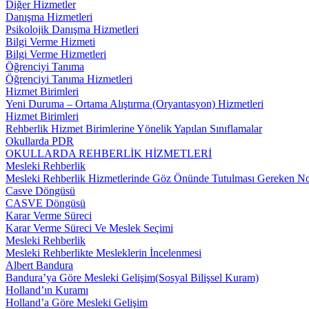
Diğer Hizmetler
Danışma Hizmetleri
Psikolojik Danışma Hizmetleri
Bilgi Verme Hizmeti
Bilgi Verme Hizmetleri
Öğrenciyi Tanıma
Öğrenciyi Tanıma Hizmetleri
Hizmet Birimleri
Yeni Duruma – Ortama Alıştırma (Oryantasyon) Hizmetleri
Hizmet Birimleri
Rehberlik Hizmet Birimlerine Yönelik Yapılan Sınıflamalar
Okullarda PDR
OKULLARDA REHBERLİK HİZMETLERİ
Mesleki Rehberlik
Mesleki Rehberlik Hizmetlerinde Göz Önünde Tutulması Gereken No
Casve Döngüsü
CASVE Döngüsü
Karar Verme Süreci
Karar Verme Süreci Ve Meslek Seçimi
Mesleki Rehberlik
Mesleki Rehberlikte Mesleklerin İncelenmesi
Albert Bandura
Bandura’ya Göre Mesleki Gelişim(Sosyal Bilişsel Kuram)
Holland’ın Kuramı
Holland’a Göre Mesleki Gelişim