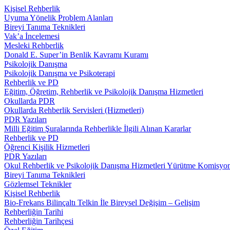
Kişisel Rehberlik
Uyuma Yönelik Problem Alanları
Bireyi Tanıma Teknikleri
Vak’a İncelemesi
Mesleki Rehberlik
Donald E. Super’in Benlik Kavramı Kuramı
Psikolojik Danışma
Psikolojik Danışma ve Psikoterapi
Rehberlik ve PD
Eğitim, Öğretim, Rehberlik ve Psikolojik Danışma Hizmetleri
Okullarda PDR
Okullarda Rehberlik Servisleri (Hizmetleri)
PDR Yazıları
Milli Eğitim Şuralarında Rehberlikle İlgili Alınan Kararlar
Rehberlik ve PD
Öğrenci Kişilik Hizmetleri
PDR Yazıları
Okul Rehberlik ve Psikolojik Danışma Hizmetleri Yürütme Komisyo
Bireyi Tanıma Teknikleri
Gözlemsel Teknikler
Kişisel Rehberlik
Bio-Frekans Bilinçaltı Telkin İle Bireysel Değişim – Gelişim
Rehberliğin Tarihi
Rehberliğin Tarihçesi