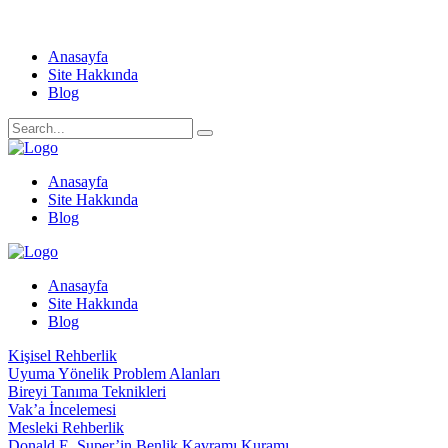
Anasayfa
Site Hakkında
Blog
Anasayfa
Site Hakkında
Blog
Anasayfa
Site Hakkında
Blog
Kişisel Rehberlik
Uyuma Yönelik Problem Alanları
Bireyi Tanıma Teknikleri
Vak’a İncelemesi
Mesleki Rehberlik
Donald E. Super’in Benlik Kavramı Kuramı