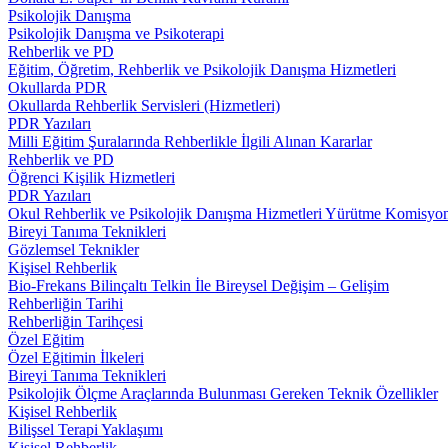
Psikolojik Danışma
Psikolojik Danışma ve Psikoterapi
Rehberlik ve PD
Eğitim, Öğretim, Rehberlik ve Psikolojik Danışma Hizmetleri
Okullarda PDR
Okullarda Rehberlik Servisleri (Hizmetleri)
PDR Yazıları
Milli Eğitim Şuralarında Rehberlikle İlgili Alınan Kararlar
Rehberlik ve PD
Öğrenci Kişilik Hizmetleri
PDR Yazıları
Okul Rehberlik ve Psikolojik Danışma Hizmetleri Yürütme Komisyo
Bireyi Tanıma Teknikleri
Gözlemsel Teknikler
Kişisel Rehberlik
Bio-Frekans Bilinçaltı Telkin İle Bireysel Değişim – Gelişim
Rehberliğin Tarihi
Rehberliğin Tarihçesi
Özel Eğitim
Özel Eğitimin İlkeleri
Bireyi Tanıma Teknikleri
Psikolojik Ölçme Araçlarında Bulunması Gereken Teknik Özellikler
Kişisel Rehberlik
Bilişsel Terapi Yaklaşımı
Kişisel Rehberlik