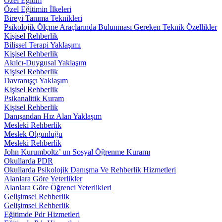
Özel Eğitim
Özel Eğitimin İlkeleri
Bireyi Tanıma Teknikleri
Psikolojik Ölçme Araçlarında Bulunması Gereken Teknik Özellikler
Kişisel Rehberlik
Bilişsel Terapi Yaklaşımı
Kişisel Rehberlik
Akılcı-Duygusal Yaklaşım
Kişisel Rehberlik
Davranışçı Yaklaşım
Kişisel Rehberlik
Psikanalitik Kuram
Kişisel Rehberlik
Danışandan Hız Alan Yaklaşım
Mesleki Rehberlik
Meslek Olgunluğu
Mesleki Rehberlik
John Kurumboltz’ un Sosyal Öğrenme Kuramı
Okullarda PDR
Okullarda Psikolojik Danışma Ve Rehberlik Hizmetleri
Alanlara Göre Yeterlikler
Alanlara Göre Öğrenci Yeterlikleri
Gelişimsel Rehberlik
Gelişimsel Rehberlik
Eğitimde Pdr Hizmetleri