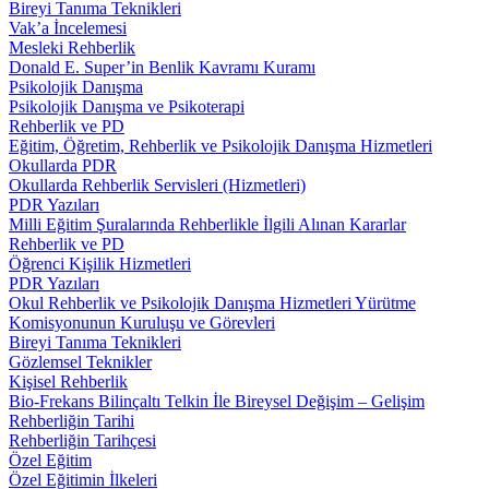
Bireyi Tanıma Teknikleri
Vak’a İncelemesi
Mesleki Rehberlik
Donald E. Super’in Benlik Kavramı Kuramı
Psikolojik Danışma
Psikolojik Danışma ve Psikoterapi
Rehberlik ve PD
Eğitim, Öğretim, Rehberlik ve Psikolojik Danışma Hizmetleri
Okullarda PDR
Okullarda Rehberlik Servisleri (Hizmetleri)
PDR Yazıları
Milli Eğitim Şuralarında Rehberlikle İlgili Alınan Kararlar
Rehberlik ve PD
Öğrenci Kişilik Hizmetleri
PDR Yazıları
Okul Rehberlik ve Psikolojik Danışma Hizmetleri Yürütme
Komisyonunun Kuruluşu ve Görevleri
Bireyi Tanıma Teknikleri
Gözlemsel Teknikler
Kişisel Rehberlik
Bio-Frekans Bilinçaltı Telkin İle Bireysel Değişim – Gelişim
Rehberliğin Tarihi
Rehberliğin Tarihçesi
Özel Eğitim
Özel Eğitimin İlkeleri