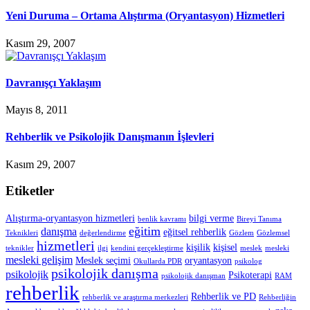
Yeni Duruma – Ortama Alıştırma (Oryantasyon) Hizmetleri
Kasım 29, 2007
Davranışçı Yaklaşım
Mayıs 8, 2011
Rehberlik ve Psikolojik Danışmanın İşlevleri
Kasım 29, 2007
Etiketler
Alıştırma-oryantasyon hizmetleri
bilgi verme
benlik kavramı
Bireyi Tanıma
eğitim
danışma
eğitsel rehberlik
Teknikleri
değerlendirme
Gözlem
Gözlemsel
hizmetleri
kişilik
kişisel
teknikler
ilgi
kendini gerçekleştirme
meslek
mesleki
mesleki gelişim
Meslek seçimi
oryantasyon
Okullarda PDR
psikolog
psikolojik danışma
psikolojik
Psikoterapi
psikolojik danışman
RAM
rehberlik
Rehberlik ve PD
rehberlik ve araştırma merkezleri
Rehberliğin