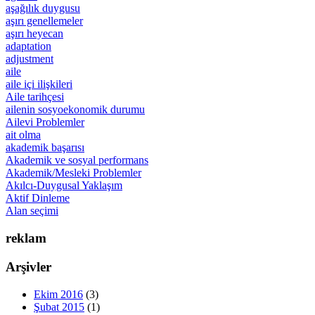
aşağılık duygusu
aşırı genellemeler
aşırı heyecan
adaptation
adjustment
aile
aile içi ilişkileri
Aile tarihçesi
ailenin sosyoekonomik durumu
Ailevi Problemler
ait olma
akademik başarısı
Akademik ve sosyal performans
Akademik/Mesleki Problemler
Akılcı-Duygusal Yaklaşım
Aktif Dinleme
Alan seçimi
reklam
Arşivler
Ekim 2016
(3)
Şubat 2015
(1)