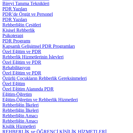
Bireyi Tanıma Teknikleri
PDR Yazıları
PDR’de Örgüt ve Personel
PDR Yazıları
Rehberliğin Çeşitleri
Kişisel Rehberlik
Psikoterapi
PDR Programı
Kapsamlı Gelişimsel PDR Programları
Özel Eğitim ve PDR
Rehberlik Hizmetlerinin İşlevleri
Özel Eğitim ve PDR
Rehabilitasyon
Özel Eğitim ve PDR
Özürlü Çocukların Rehberlik Gereksinmeleri
Özel Eğitim
Özel Eğitim Alanında PDR
Eğitim-Öğretim
Eğitim-Öğretim ve Rehberlik Hizmetleri
Rehberliğin İlkeleri
Rehberliğin İlkeleri
Rehberliğin Amacı
Rehberliğin Amacı
Kişilik Hizmetleri
REHBERLİK ve ÖĞRENCİ KİŞİLİK HİZMETLERİ