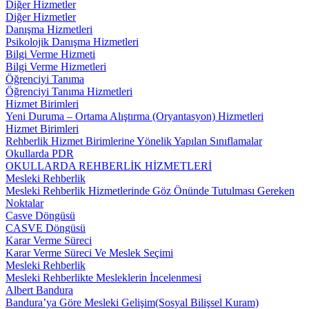
Diğer Hizmetler
Diğer Hizmetler
Danışma Hizmetleri
Psikolojik Danışma Hizmetleri
Bilgi Verme Hizmeti
Bilgi Verme Hizmetleri
Öğrenciyi Tanıma
Öğrenciyi Tanıma Hizmetleri
Hizmet Birimleri
Yeni Duruma – Ortama Alıştırma (Oryantasyon) Hizmetleri
Hizmet Birimleri
Rehberlik Hizmet Birimlerine Yönelik Yapılan Sınıflamalar
Okullarda PDR
OKULLARDA REHBERLİK HİZMETLERİ
Mesleki Rehberlik
Mesleki Rehberlik Hizmetlerinde Göz Önünde Tutulması Gereken
Noktalar
Casve Döngüsü
CASVE Döngüsü
Karar Verme Süreci
Karar Verme Süreci Ve Meslek Seçimi
Mesleki Rehberlik
Mesleki Rehberlikte Mesleklerin İncelenmesi
Albert Bandura
Bandura’ya Göre Mesleki Gelişim(Sosyal Bilişsel Kuram)