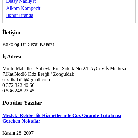
Detay Nakliyat
Alkom Kompozit
İlknur Branda
İletişim
Psikolog Dr. Sezai Kalafat
İş Adresi
Müftü Mahallesi Süheyla Erel Sokak No:2/1 AyCity İş Merkezi
7.Kat No:86 Kdz.Ereğli / Zonguldak
sezaikalafat@gmail.com
0 372 322 40 60
0 536 248 27 45
Popüler Yazılar
Mesleki Rehberlik Hizmetlerinde Göz Önünde Tutulması
Gereken Noktalar
Kasım 28, 2007