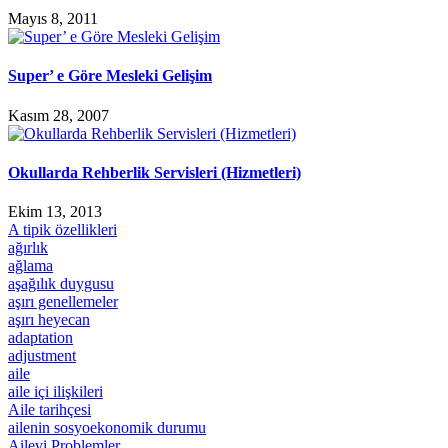
Mayıs 8, 2011
Super’ e Göre Mesleki Gelişim
Kasım 28, 2007
Okullarda Rehberlik Servisleri (Hizmetleri)
Ekim 13, 2013
A tipik özellikleri
ağırlık
ağlama
aşağılık duygusu
aşırı genellemeler
aşırı heyecan
adaptation
adjustment
aile
aile içi ilişkileri
Aile tarihçesi
ailenin sosyoekonomik durumu
Ailevi Problemler