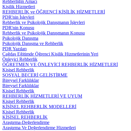
Rehberliğin Amacı
Kişilik Hizmetleri
REHBERLİK ve ÖĞRENCİ KİŞİLİK HİZMETLERİ
PDR'nin İşlevleri
Rehberlik ve Psikolojik Danışmanın İşlevleri
PDR'nin Konusu
Rehberlik ve Psikolojik Danışmanın Konusu
Psikolojik Danışma
Psikolojik Danışma ve Rehberlik
PDR Yazıları
Çağdaş Eğitimde Öğrenci Kişilik Hizmetlerinin Yeri
Önleyici Rehberlik
ÖĞRETMEN VE ÖNLEYİCİ REHBERLİK HİZMETLERİ
Kişisel Rehberlik
SOSYAL BECERİ GELİŞTİRME
Bireysel Farklılıklar
Bireysel Farklılıklar
Kişisel Rehberlik
REHBERLİK HİZMETLERİ VE UYUM
Kişisel Rehberlik
KİŞİSEL REHBERLİK MODELLERİ
Kişisel Rehberlik
KİŞİSEL REHBERLİK
Araştırma-Değerlendirme
Araştırma Ve Değerlendirme Hizmetleri