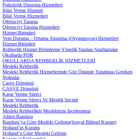
Psikolojik Danışma Hizmetleri
Bilgi Verme Hizmeti
Bilgi Verme Hizmetleri
Öğrenciyi Tanıma
Öğrenciyi Tanıma Hizmetleri
Hizmet Birimleri
Yeni Duruma – Ortama Alıştırma (Oryantasyon) Hizmetleri
Hizmet Birimleri
Rehberlik Hizmet Birimlerine Yönelik Yapılan Sınıflamalar
Okullarda PDR
OKULLARDA REHBERLİK HİZMETLERİ
Mesleki Rehberlik
Mesleki Rehberlik Hizmetlerinde Göz Önünde Tutulması Gereken
Noktalar
Casve Döngüsü
CASVE Döngüsü
Karar Verme Süreci
Karar Verme Süreci Ve Meslek Seçimi
Mesleki Rehberlik
Mesleki Rehberlikte Mesleklerin İncelenmesi
Albert Bandura
Bandura’ya Göre Mesleki Gelişim(Sosyal Bilişsel Kuram)
Holland’ın Kuramı
Holland’a Göre Mesleki Gelişim
Kuramsal Yaklaşımlar