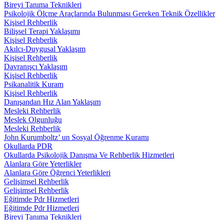
Bireyi Tanıma Teknikleri
Psikolojik Ölçme Araçlarında Bulunması Gereken Teknik Özellikler
Kişisel Rehberlik
Bilişsel Terapi Yaklaşımı
Kişisel Rehberlik
Akılcı-Duygusal Yaklaşım
Kişisel Rehberlik
Davranışçı Yaklaşım
Kişisel Rehberlik
Psikanalitik Kuram
Kişisel Rehberlik
Danışandan Hız Alan Yaklaşım
Mesleki Rehberlik
Meslek Olgunluğu
Mesleki Rehberlik
John Kurumboltz’ un Sosyal Öğrenme Kuramı
Okullarda PDR
Okullarda Psikolojik Danışma Ve Rehberlik Hizmetleri
Alanlara Göre Yeterlikler
Alanlara Göre Öğrenci Yeterlikleri
Gelişimsel Rehberlik
Gelişimsel Rehberlik
Eğitimde Pdr Hizmetleri
Eğitimde Pdr Hizmetleri
Bireyi Tanıma Teknikleri