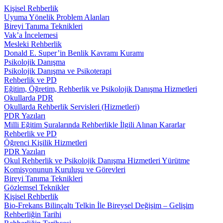
Kişisel Rehberlik
Uyuma Yönelik Problem Alanları
Bireyi Tanıma Teknikleri
Vak’a İncelemesi
Mesleki Rehberlik
Donald E. Super’in Benlik Kavramı Kuramı
Psikolojik Danışma
Psikolojik Danışma ve Psikoterapi
Rehberlik ve PD
Eğitim, Öğretim, Rehberlik ve Psikolojik Danışma Hizmetleri
Okullarda PDR
Okullarda Rehberlik Servisleri (Hizmetleri)
PDR Yazıları
Milli Eğitim Şuralarında Rehberlikle İlgili Alınan Kararlar
Rehberlik ve PD
Öğrenci Kişilik Hizmetleri
PDR Yazıları
Okul Rehberlik ve Psikolojik Danışma Hizmetleri Yürütme
Komisyonunun Kuruluşu ve Görevleri
Bireyi Tanıma Teknikleri
Gözlemsel Teknikler
Kişisel Rehberlik
Bio-Frekans Bilinçaltı Telkin İle Bireysel Değişim – Gelişim
Rehberliğin Tarihi