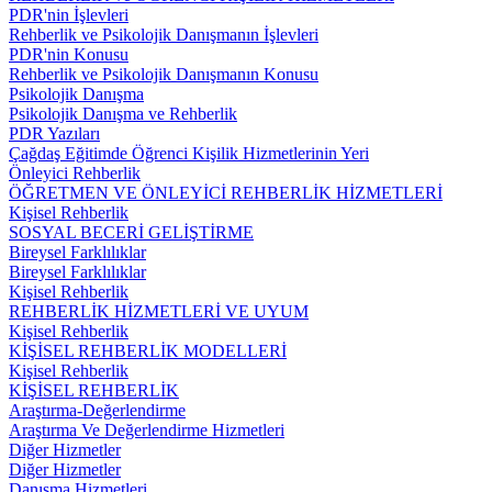
PDR'nin İşlevleri
Rehberlik ve Psikolojik Danışmanın İşlevleri
PDR'nin Konusu
Rehberlik ve Psikolojik Danışmanın Konusu
Psikolojik Danışma
Psikolojik Danışma ve Rehberlik
PDR Yazıları
Çağdaş Eğitimde Öğrenci Kişilik Hizmetlerinin Yeri
Önleyici Rehberlik
ÖĞRETMEN VE ÖNLEYİCİ REHBERLİK HİZMETLERİ
Kişisel Rehberlik
SOSYAL BECERİ GELİŞTİRME
Bireysel Farklılıklar
Bireysel Farklılıklar
Kişisel Rehberlik
REHBERLİK HİZMETLERİ VE UYUM
Kişisel Rehberlik
KİŞİSEL REHBERLİK MODELLERİ
Kişisel Rehberlik
KİŞİSEL REHBERLİK
Araştırma-Değerlendirme
Araştırma Ve Değerlendirme Hizmetleri
Diğer Hizmetler
Diğer Hizmetler
Danışma Hizmetleri