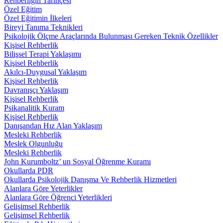
Rehberliğin Tarihçesi
Özel Eğitim
Özel Eğitimin İlkeleri
Bireyi Tanıma Teknikleri
Psikolojik Ölçme Araçlarında Bulunması Gereken Teknik Özellikler
Kişisel Rehberlik
Bilişsel Terapi Yaklaşımı
Kişisel Rehberlik
Akılcı-Duygusal Yaklaşım
Kişisel Rehberlik
Davranışçı Yaklaşım
Kişisel Rehberlik
Psikanalitik Kuram
Kişisel Rehberlik
Danışandan Hız Alan Yaklaşım
Mesleki Rehberlik
Meslek Olgunluğu
Mesleki Rehberlik
John Kurumboltz’ un Sosyal Öğrenme Kuramı
Okullarda PDR
Okullarda Psikolojik Danışma Ve Rehberlik Hizmetleri
Alanlara Göre Yeterlikler
Alanlara Göre Öğrenci Yeterlikleri
Gelişimsel Rehberlik
Gelişimsel Rehberlik