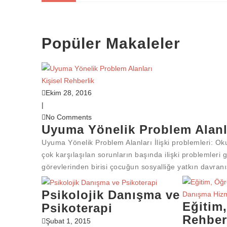
KIŞISEL REHBERLIK
REHBERLİK HİZMETLERİ VE UYUM
Popüler Makaleler
KIŞISEL REHBERLIK
KİŞİSEL REHBERLİK MODELLERİ
KIŞISEL REHBERLIK
Kişisel Rehberlik
KİŞİSEL REHBERLİK
Ekim 28, 2016
ARAŞTIRMA-DEĞERLENDIRME
|
No Comments
ARAŞTIRMA VE DEĞERLENDIRME HIZMETLERI
DI
Uyuma Yönelik Problem Alanl
DIĞER HIZMETLER
Uyuma Yönelik Problem Alanları İlişki problemleri: Oku
DANIŞMA HIZMETLERI
çok karşılaşılan sorunların başında ilişki problemleri
PSIKOLOJIK DANIŞMA HIZMETLERI
görevlerinden birisi çocuğun sosyalliğe yatkın davran
BILGI VERME HIZMETI
Psikolojik Danışma ve
BILGI VERME HIZMETLERI
ÖĞ
Eğitim
Psikoterapi
ÖĞRENCIYI TANIMA HIZMETLERI
HI
Rehber
Şubat 1, 2015
YENI DURUMA – ORTAMA ALIŞTIRMA (ORYANTASYON) HIZMETLERI
HI