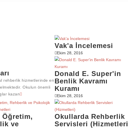
Vak'a İncelemesi
Ekim 28, 2016
ĞER HIZMETLER
arı
Donald E. Super'in
Benlik Kavramı
l rehberlik hizmetlerinde en
Kuramı
 gelmektedir. Okulun önemli
ışlar kazan
Ekim 28, 2016
RENCIYI TANIMA
, Öğretim,
Okullarda Rehberlik
ZMET BIRIMLERI
lik ve
Servisleri (Hizmetleri
ZMET BIRIMLERI