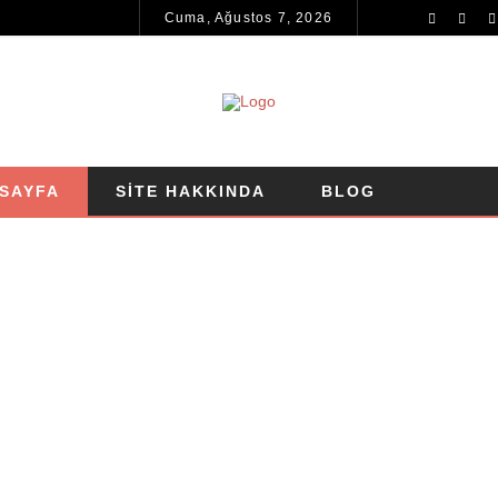
Cuma, Ağustos 7, 2026
SAYFA
SITE HAKKINDA
BLOG
HBERLIK VE PD
ULLARDA PDR
R YAZILARI
HBERLIK VE PD
R YAZILARI