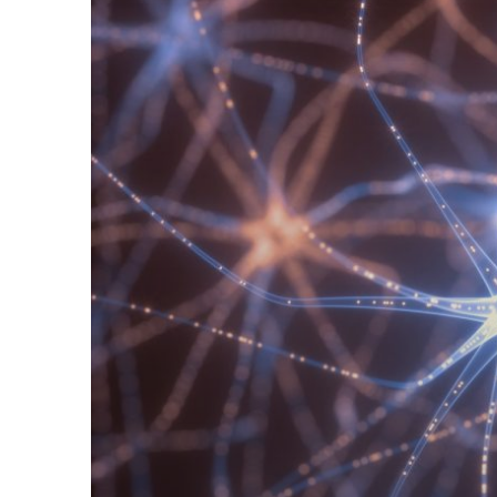
PDR’DE ÖRGÜT VE PERSONEL
PD
REHBERLIĞIN ÇEŞITLERI
KIŞISEL REHBERLIK
PSIKOTERAPI
PD
KAPSAMLI GELIŞIMSEL PDR PROGRAMLARI
ÖZEL EĞITIM VE PDR
REHBERLIK HIZMETLERININ İŞLEVLERI
ÖZEL EĞITIM VE PDR
REHABILITASYON
ÖZEL EĞITIM VE PDR
ÖZÜRLÜ ÇOCUKLARIN REHBERLIK GEREKSINMELERI
ÖZ
ÖZEL EĞITIM ALANINDA PDR
EĞ
EĞITIM-ÖĞRETIM VE REHBERLIK HIZMETLERI
REHBERLIĞIN İLKELERI
REHBERLIĞIN İLKELERI