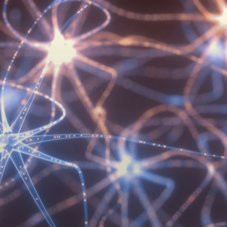
R YAZILARI
R PROGRAMI
EL EĞITIM
ITIM-ÖĞRETIM