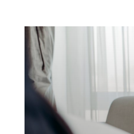
KIŞISEL REHBERLIK
BIO-FREKANS BILINÇALTI TELKIN İLE BIREYSEL DEĞIŞIM – GELIŞIM
REHBERLIĞIN TARIHI
REHBERLIĞIN TARIHÇESI
ÖZ
ÖZEL EĞITIMIN İLKELERI
BIREYI TANIMA TEKNIKLERI
PSIKOLOJIK ÖLÇME ARAÇLARINDA BULUNMASI GEREKEN TEKNIK ÖZELLIKLER
KIŞISEL REHBERLIK
BILIŞSEL TERAPI YAKLAŞIMI
KIŞISEL REHBERLIK
AKILCI-DUYGUSAL YAKLAŞIM
KIŞISEL REHBERLIK
DAVRANIŞÇI YAKLAŞIM
KIŞISEL REHBERLIK
PSIKANALITIK KURAM