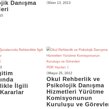
ojik Danışma
Ekim 13, 2013
ULLARDA PDR
eri
15
SVE DÖNGÜSÜ
BERT BANDURA
13
PDR Yazıları
ğitim
Mayıs 25, 2012
Okul Rehberlik ve
rında
Psikolojik Danışma
ikle İlgili
Hizmetleri Yürütme
Kararlar
Komisyonunun
E’NUN KURAMI
Kuruluşu ve Görevle