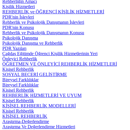
Rehberliğin Amacı
Kişilik Hizmetleri
REHBERLİK ve ÖĞRENCİ KİŞİLİK HİZMETLERİ
PDR'nin İşlevleri
Rehberlik ve Psikolojik Danışmanın İşlevleri
PDR'nin Konusu
Rehberlik ve Psikolojik Danışmanın Konusu
Psikolojik Danışma
Psikolojik Danışma ve Rehberlik
PDR Yazıları
Çağdaş Eğitimde Öğrenci Kişilik Hizmetlerinin Yeri
Önleyici Rehberlik
ÖĞRETMEN VE ÖNLEYİCİ REHBERLİK HİZMETLERİ
Kişisel Rehberlik
SOSYAL BECERİ GELİŞTİRME
Bireysel Farklılıklar
Bireysel Farklılıklar
Kişisel Rehberlik
REHBERLİK HİZMETLERİ VE UYUM
Kişisel Rehberlik
KİŞİSEL REHBERLİK MODELLERİ
Kişisel Rehberlik
KİŞİSEL REHBERLİK
Araştırma-Değerlendirme
Araştırma Ve Değerlendirme Hizmetleri