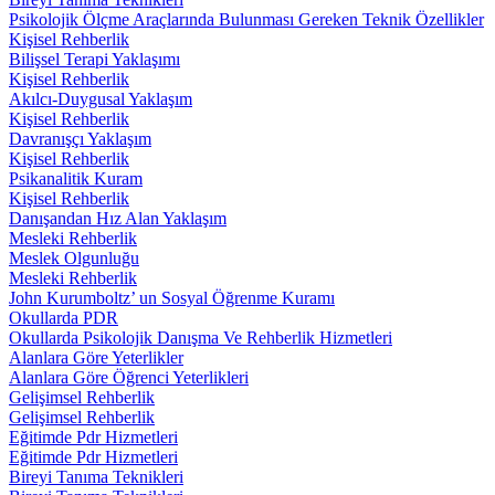
Psikolojik Ölçme Araçlarında Bulunması Gereken Teknik Özellikler
Kişisel Rehberlik
Bilişsel Terapi Yaklaşımı
Kişisel Rehberlik
Akılcı-Duygusal Yaklaşım
Kişisel Rehberlik
Davranışçı Yaklaşım
Kişisel Rehberlik
Psikanalitik Kuram
Kişisel Rehberlik
Danışandan Hız Alan Yaklaşım
Mesleki Rehberlik
Meslek Olgunluğu
Mesleki Rehberlik
John Kurumboltz’ un Sosyal Öğrenme Kuramı
Okullarda PDR
Okullarda Psikolojik Danışma Ve Rehberlik Hizmetleri
Alanlara Göre Yeterlikler
Alanlara Göre Öğrenci Yeterlikleri
Gelişimsel Rehberlik
Gelişimsel Rehberlik
Eğitimde Pdr Hizmetleri
Eğitimde Pdr Hizmetleri
Bireyi Tanıma Teknikleri