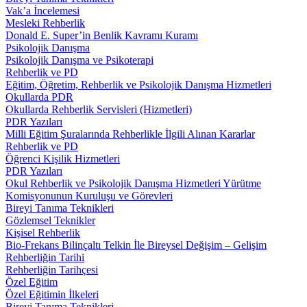
Vak’a İncelemesi
Mesleki Rehberlik
Donald E. Super’in Benlik Kavramı Kuramı
Psikolojik Danışma
Psikolojik Danışma ve Psikoterapi
Rehberlik ve PD
Eğitim, Öğretim, Rehberlik ve Psikolojik Danışma Hizmetleri
Okullarda PDR
Okullarda Rehberlik Servisleri (Hizmetleri)
PDR Yazıları
Milli Eğitim Şuralarında Rehberlikle İlgili Alınan Kararlar
Rehberlik ve PD
Öğrenci Kişilik Hizmetleri
PDR Yazıları
Okul Rehberlik ve Psikolojik Danışma Hizmetleri Yürütme
Komisyonunun Kuruluşu ve Görevleri
Bireyi Tanıma Teknikleri
Gözlemsel Teknikler
Kişisel Rehberlik
Bio-Frekans Bilinçaltı Telkin İle Bireysel Değişim – Gelişim
Rehberliğin Tarihi
Rehberliğin Tarihçesi
Özel Eğitim
Özel Eğitimin İlkeleri
Bireyi Tanıma Teknikleri