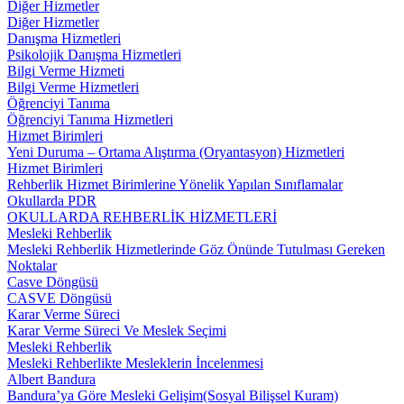
Diğer Hizmetler
Diğer Hizmetler
Danışma Hizmetleri
Psikolojik Danışma Hizmetleri
Bilgi Verme Hizmeti
Bilgi Verme Hizmetleri
Öğrenciyi Tanıma
Öğrenciyi Tanıma Hizmetleri
Hizmet Birimleri
Yeni Duruma – Ortama Alıştırma (Oryantasyon) Hizmetleri
Hizmet Birimleri
Rehberlik Hizmet Birimlerine Yönelik Yapılan Sınıflamalar
Okullarda PDR
OKULLARDA REHBERLİK HİZMETLERİ
Mesleki Rehberlik
Mesleki Rehberlik Hizmetlerinde Göz Önünde Tutulması Gereken
Noktalar
Casve Döngüsü
CASVE Döngüsü
Karar Verme Süreci
Karar Verme Süreci Ve Meslek Seçimi
Mesleki Rehberlik
Mesleki Rehberlikte Mesleklerin İncelenmesi
Albert Bandura
Bandura’ya Göre Mesleki Gelişim(Sosyal Bilişsel Kuram)