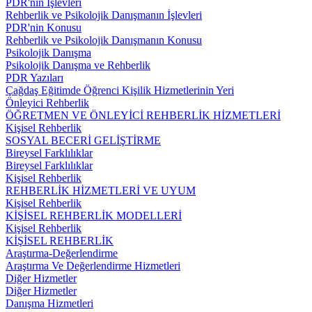
PDR'nin İşlevleri
Rehberlik ve Psikolojik Danışmanın İşlevleri
PDR'nin Konusu
Rehberlik ve Psikolojik Danışmanın Konusu
Psikolojik Danışma
Psikolojik Danışma ve Rehberlik
PDR Yazıları
Çağdaş Eğitimde Öğrenci Kişilik Hizmetlerinin Yeri
Önleyici Rehberlik
ÖĞRETMEN VE ÖNLEYİCİ REHBERLİK HİZMETLERİ
Kişisel Rehberlik
SOSYAL BECERİ GELİŞTİRME
Bireysel Farklılıklar
Bireysel Farklılıklar
Kişisel Rehberlik
REHBERLİK HİZMETLERİ VE UYUM
Kişisel Rehberlik
KİŞİSEL REHBERLİK MODELLERİ
Kişisel Rehberlik
KİŞİSEL REHBERLİK
Araştırma-Değerlendirme
Araştırma Ve Değerlendirme Hizmetleri
Diğer Hizmetler
Diğer Hizmetler
Danışma Hizmetleri