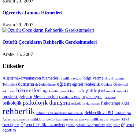
Kasım 29, 2007
Öğrenciyi Tanıma Hizmetleri
Kasım 29, 2007
Özürlü Çocukların Rehberlik Gereksinmeleri
Aralık 15, 2007
Etiketler
Alıştırma-oryantasyon hizmetleri
bilgi verme
benlik kavramı
Bireyi Tanıma
eğitim
danışma
eğitsel rehberlik
Teknikleri
değerlendirme
Gözlem
Gözlemsel
hizmetleri
kişilik
kişisel
teknikler
ilgi
kendini gerçekleştirme
meslek
mesleki
mesleki gelişim
Meslek seçimi
oryantasyon
Okullarda PDR
psikolog
psikolojik danışma
psikolojik
Psikoterapi
psikolojik danışman
RAM
rehberlik
Rehberlik ve PD
rehberlik ve araştırma merkezleri
Rehberliğin
zeka
Amacı
saldırganlık
sağlıklı bir benlik kavramı
sosyal
tam verimlilik
uyum
yetenek
Öğrenci kişilik hizmetleri
öğrenci
Özel Eğitim
çocuk gelişimi ve eğitimcisi
özel
özür
öğretim