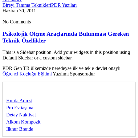
Bireyi Tanıma Teknikleri
PDR Yazıları
Haziran 30, 2011
|
No Comments
Psikolojik Ölçme Araçlarında Bulunması Gereken
Teknik Özellikler
This is a Sidebar position. Add your widgets in this position using
Default Sidebar or a custom sidebar.
PDR Gen TR ülkemizde neredeyse ilk ve tek e-devlet onaylı
Öğrenci Koçluğu Eğitimi
Yazılımı Sponsorudur
Sponsorlarımıza Teşekkürler
Hurda Adresi
Pro Ev taşıma
Detay Nakliyat
Alkom Kompozit
İlknur Branda