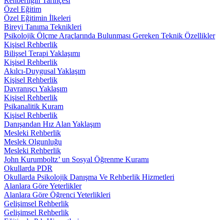
Rehberliğin Tarihçesi
Özel Eğitim
Özel Eğitimin İlkeleri
Bireyi Tanıma Teknikleri
Psikolojik Ölçme Araçlarında Bulunması Gereken Teknik Özellikler
Kişisel Rehberlik
Bilişsel Terapi Yaklaşımı
Kişisel Rehberlik
Akılcı-Duygusal Yaklaşım
Kişisel Rehberlik
Davranışçı Yaklaşım
Kişisel Rehberlik
Psikanalitik Kuram
Kişisel Rehberlik
Danışandan Hız Alan Yaklaşım
Mesleki Rehberlik
Meslek Olgunluğu
Mesleki Rehberlik
John Kurumboltz’ un Sosyal Öğrenme Kuramı
Okullarda PDR
Okullarda Psikolojik Danışma Ve Rehberlik Hizmetleri
Alanlara Göre Yeterlikler
Alanlara Göre Öğrenci Yeterlikleri
Gelişimsel Rehberlik
Gelişimsel Rehberlik