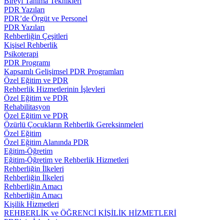
Bireyi Tanıma Teknikleri
PDR Yazıları
PDR’de Örgüt ve Personel
PDR Yazıları
Rehberliğin Çeşitleri
Kişisel Rehberlik
Psikoterapi
PDR Programı
Kapsamlı Gelişimsel PDR Programları
Özel Eğitim ve PDR
Rehberlik Hizmetlerinin İşlevleri
Özel Eğitim ve PDR
Rehabilitasyon
Özel Eğitim ve PDR
Özürlü Çocukların Rehberlik Gereksinmeleri
Özel Eğitim
Özel Eğitim Alanında PDR
Eğitim-Öğretim
Eğitim-Öğretim ve Rehberlik Hizmetleri
Rehberliğin İlkeleri
Rehberliğin İlkeleri
Rehberliğin Amacı
Rehberliğin Amacı
Kişilik Hizmetleri
REHBERLİK ve ÖĞRENCİ KİŞİLİK HİZMETLERİ