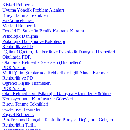
Kişisel Rehberlik
Uyuma Yönelik Problem Alanları
Bireyi Tanıma Teknikleri
Vak’a İncelemesi
Mesleki Rehberlik
Donald E. Super’in Benlik Kavramı Kuramı
Psikolojik Danışma
Psikolojik Danışma ve Psikoterapi
Rehberlik ve PD
Eğitim, Öğretim, Rehberlik ve Psikolojik Danışma Hizmetleri
Okullarda PDR
Okullarda Rehberlik Servisleri (Hizmetleri)
PDR Yazıları
Milli Eğitim Şuralarında Rehberlikle İlgili Alınan Kararlar
Rehberlik ve PD
Öğrenci Kişilik Hizmetleri
PDR Yazıları
Okul Rehberlik ve Psikolojik Danışma Hizmetleri Yürütme
Komisyonunun Kuruluşu ve Görevleri
Bireyi Tanıma Teknikleri
Gözlemsel Teknikler
Kişisel Rehberlik
Bio-Frekans Bilinçaltı Telkin İle Bireysel Değişim – Gelişim
Rehberliğin Tarihi