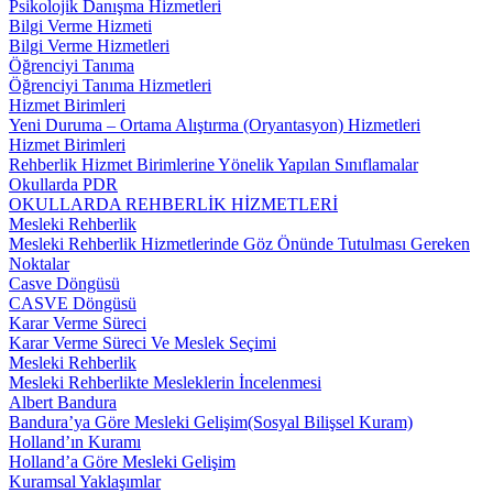
Psikolojik Danışma Hizmetleri
Bilgi Verme Hizmeti
Bilgi Verme Hizmetleri
Öğrenciyi Tanıma
Öğrenciyi Tanıma Hizmetleri
Hizmet Birimleri
Yeni Duruma – Ortama Alıştırma (Oryantasyon) Hizmetleri
Hizmet Birimleri
Rehberlik Hizmet Birimlerine Yönelik Yapılan Sınıflamalar
Okullarda PDR
OKULLARDA REHBERLİK HİZMETLERİ
Mesleki Rehberlik
Mesleki Rehberlik Hizmetlerinde Göz Önünde Tutulması Gereken
Noktalar
Casve Döngüsü
CASVE Döngüsü
Karar Verme Süreci
Karar Verme Süreci Ve Meslek Seçimi
Mesleki Rehberlik
Mesleki Rehberlikte Mesleklerin İncelenmesi
Albert Bandura
Bandura’ya Göre Mesleki Gelişim(Sosyal Bilişsel Kuram)
Holland’ın Kuramı
Holland’a Göre Mesleki Gelişim
Kuramsal Yaklaşımlar