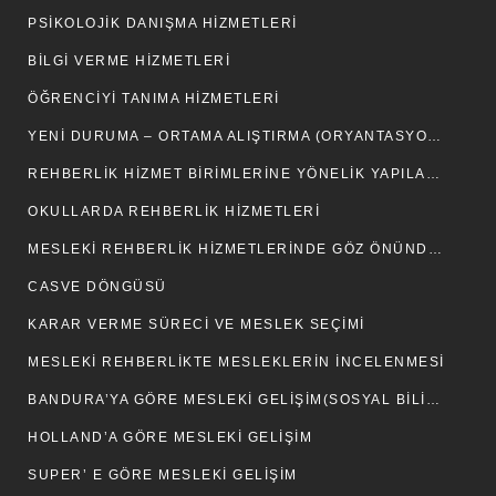
PSIKOLOJIK DANIŞMA HIZMETLERI
BILGI VERME HIZMETLERI
ÖĞRENCIYI TANIMA HIZMETLERI
YENI DURUMA – ORTAMA ALIŞTIRMA (ORYANTASYON) HIZMETLERI
REHBERLIK HIZMET BIRIMLERINE YÖNELIK YAPILAN SINIFLAMALAR
OKULLARDA REHBERLİK HİZMETLERİ
MESLEKI REHBERLIK HIZMETLERINDE GÖZ ÖNÜNDE TUTULMASI GEREKEN NOKTALAR
CASVE DÖNGÜSÜ
KARAR VERME SÜRECI VE MESLEK SEÇIMI
MESLEKI REHBERLIKTE MESLEKLERIN İNCELENMESI
BANDURA’YA GÖRE MESLEKI GELIŞIM(SOSYAL BILIŞSEL KURAM)
HOLLAND’A GÖRE MESLEKI GELIŞIM
SUPER’ E GÖRE MESLEKI GELIŞIM