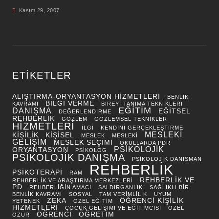
Kasım 29, 2007
ETIKETLER
ALIŞTIRMA-ORYANTASYON HIZMETLERI
BENLIK
BILGI VERME
KAVRAMI
BIREYI TANIMA TEKNIKLERI
EĞITIM
DANIŞMA
EĞITSEL
DEĞERLENDIRME
REHBERLIK
GÖZLEM
GÖZLEMSEL TEKNIKLER
HIZMETLERI
ILGI
KENDINI GERÇEKLEŞTIRME
MESLEKI
KIŞILIK
KIŞISEL
MESLEK
MESLEKI
GELIŞIM
MESLEK SEÇIMI
OKULLARDA PDR
PSIKOLOJIK
ORYANTASYON
PSIKOLOG
PSIKOLOJIK DANIŞMA
PSIKOLOJIK DANIŞMAN
REHBERLIK
PSIKOTERAPI
RAM
REHBERLIK VE
REHBERLIK VE ARAŞTIRMA MERKEZLERI
PD
REHBERLIĞIN AMACI
SALDIRGANLIK
SAĞLIKLI BIR
BENLIK KAVRAMI
SOSYAL
TAM VERIMLILIK
UYUM
ZEKA
ÖĞRENCI KIŞILIK
YETENEK
ÖZEL EĞITIM
HIZMETLERI
ÇOCUK GELIŞIMI VE EĞITIMCISI
ÖZEL
ÖĞRENCI
ÖĞRETIM
ÖZÜR