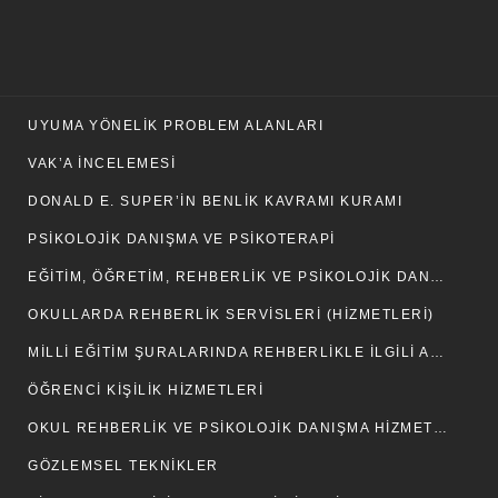
UYUMA YÖNELIK PROBLEM ALANLARI
VAK’A İNCELEMESI
DONALD E. SUPER’IN BENLIK KAVRAMI KURAMI
PSIKOLOJIK DANIŞMA VE PSIKOTERAPI
EĞITIM, ÖĞRETIM, REHBERLIK VE PSIKOLOJIK DANIŞMA HIZMETLERI
OKULLARDA REHBERLIK SERVISLERI (HIZMETLERI)
MILLI EĞITIM ŞURALARINDA REHBERLIKLE İLGILI ALINAN KARARLAR
ÖĞRENCI KIŞILIK HIZMETLERI
OKUL REHBERLIK VE PSIKOLOJIK DANIŞMA HIZMETLERI YÜRÜTME KOMISYONUNUN KURULUŞU VE GÖREVLERI
GÖZLEMSEL TEKNIKLER