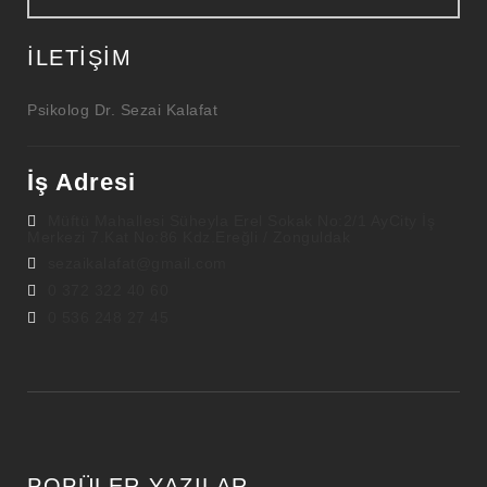
İLETIŞIM
Psikolog Dr. Sezai Kalafat
İş Adresi
Müftü Mahallesi Süheyla Erel Sokak No:2/1 AyCity İş
Merkezi 7.Kat No:86 Kdz.Ereğli / Zonguldak
sezaikalafat@gmail.com
0 372 322 40 60
0 536 248 27 45
POPÜLER YAZILAR