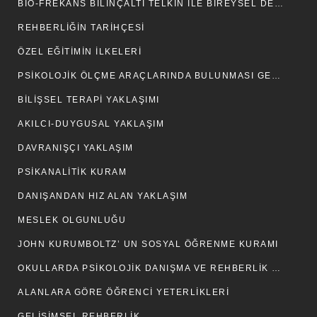
BIO-FREKANS BILINÇALTI TELKIN İLE BIREYSEL DEĞIŞIM – GELIŞIM
REHBERLIĞIN TARIHÇESI
ÖZEL EĞITIMIN İLKELERI
PSIKOLOJIK ÖLÇME ARAÇLARINDA BULUNMASI GEREKEN TEKNIK ÖZELLIKLER
BILIŞSEL TERAPI YAKLAŞIMI
AKILCI-DUYGUSAL YAKLAŞIM
DAVRANIŞÇI YAKLAŞIM
PSIKANALITIK KURAM
DANIŞANDAN HIZ ALAN YAKLAŞIM
MESLEK OLGUNLUĞU
JOHN KURUMBOLTZ’ UN SOSYAL ÖĞRENME KURAMI
OKULLARDA PSIKOLOJIK DANIŞMA VE REHBERLIK HIZMETLERI
ALANLARA GÖRE ÖĞRENCI YETERLIKLERI
GELIŞIMSEL REHBERLIK