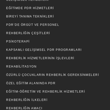
EĞITIMDE PDR HIZMETLERI
BIREYI TANIMA TEKNIKLERI
PDR’DE ÖRGÜT VE PERSONEL
REHBERLIĞIN ÇEŞITLERI
PSIKOTERAPI
KAPSAMLI GELIŞIMSEL PDR PROGRAMLARI
REHBERLIK HIZMETLERININ İŞLEVLERI
REHABILITASYON
ÖZÜRLÜ ÇOCUKLARIN REHBERLIK GEREKSINMELERI
ÖZEL EĞITIM ALANINDA PDR
EĞITIM-ÖĞRETIM VE REHBERLIK HIZMETLERI
REHBERLIĞIN İLKELERI
REHBERLIĞIN AMACI