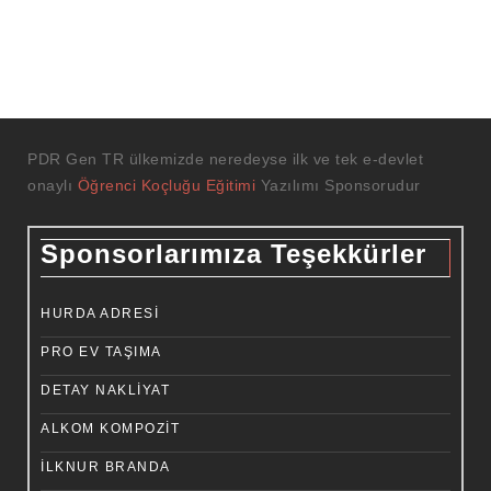
PDR Gen TR ülkemizde neredeyse ilk ve tek e-devlet
onaylı
Öğrenci Koçluğu Eğitimi
Yazılımı Sponsorudur
Sponsorlarımıza Teşekkürler
HURDA ADRESI
PRO EV TAŞIMA
DETAY NAKLIYAT
ALKOM KOMPOZIT
İLKNUR BRANDA