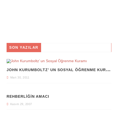
SON YAZILAR
J
OHN KURUMBOLTZ’ UN SOSYAL ÖĞRENME KURAMI
Mart 30, 2011
REHBERLIĞIN AMACI
Kasım 29, 2007