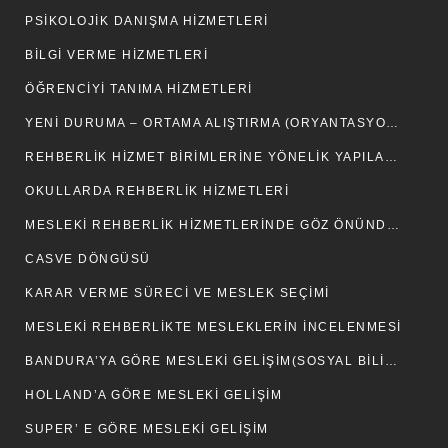
PSIKOLOJIK DANIŞMA HIZMETLERI
BILGI VERME HIZMETLERI
ÖĞRENCIYI TANIMA HIZMETLERI
YENI DURUMA – ORTAMA ALIŞTIRMA (ORYANTASYON) HIZMETLERI
REHBERLIK HIZMET BIRIMLERINE YÖNELIK YAPILAN SINIFLAMALAR
OKULLARDA REHBERLİK HİZMETLERİ
MESLEKI REHBERLIK HIZMETLERINDE GÖZ ÖNÜNDE TUTULMASI GEREKEN NOKTALAR
CASVE DÖNGÜSÜ
KARAR VERME SÜRECI VE MESLEK SEÇIMI
MESLEKI REHBERLIKTE MESLEKLERIN İNCELENMESI
BANDURA’YA GÖRE MESLEKI GELIŞIM(SOSYAL BILIŞSEL KURAM)
HOLLAND’A GÖRE MESLEKI GELIŞIM
SUPER’ E GÖRE MESLEKI GELIŞIM