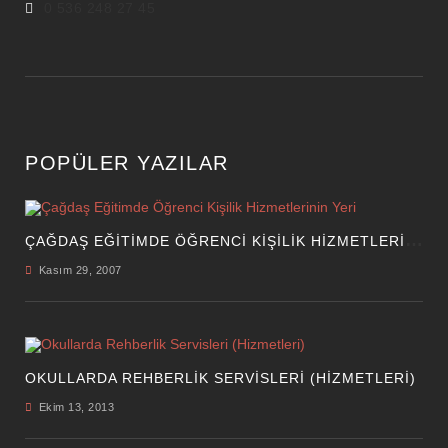
0 536 248 27 45
POPÜLER YAZILAR
Ç
AĞDAŞ EĞITIMDE ÖĞRENCI KIŞILIK HIZMETLERININ YERI
Kasım 29, 2007
OKULLARDA REHBERLIK SERVISLERI (HIZMETLERI)
Ekim 13, 2013