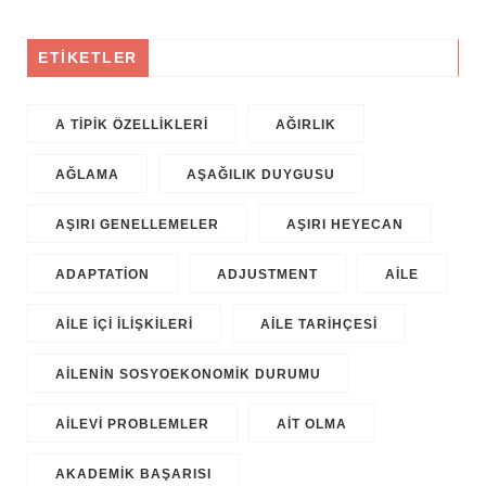
ETİKETLER
A TIPIK ÖZELLIKLERI
AĞIRLIK
AĞLAMA
AŞAĞILIK DUYGUSU
AŞIRI GENELLEMELER
AŞIRI HEYECAN
ADAPTATION
ADJUSTMENT
AILE
AILE IÇI ILIŞKILERI
AILE TARIHÇESI
AILENIN SOSYOEKONOMIK DURUMU
AILEVI PROBLEMLER
AIT OLMA
AKADEMIK BAŞARISI