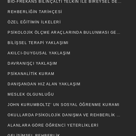
BIO-FREKANS BILINÇALTI TELKIN İLE BIREYSEL DEĞIŞIM – GELIŞIM
REHBERLIĞIN TARIHÇESI
ÖZEL EĞITIMIN İLKELERI
PSIKOLOJIK ÖLÇME ARAÇLARINDA BULUNMASI GEREKEN TEKNIK ÖZELLIKLER
BILIŞSEL TERAPI YAKLAŞIMI
AKILCI-DUYGUSAL YAKLAŞIM
DAVRANIŞÇI YAKLAŞIM
PSIKANALITIK KURAM
DANIŞANDAN HIZ ALAN YAKLAŞIM
MESLEK OLGUNLUĞU
JOHN KURUMBOLTZ’ UN SOSYAL ÖĞRENME KURAMI
OKULLARDA PSIKOLOJIK DANIŞMA VE REHBERLIK HIZMETLERI
ALANLARA GÖRE ÖĞRENCI YETERLIKLERI
GELIŞIMSEL REHBERLIK