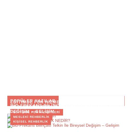
POPÜLER YAZILAR
EĞITIMDE PDR HIZMETLERI
BIO-FREKANS BILINÇALTI TELKIN İLE BIREYSEL
MESLEKİ REHBERLİK NEDİR?
DEĞIŞIM – GELIŞIM
EĞITIMDE PDR HIZMETLERI
MESLEKI REHBERLIK
KIŞISEL REHBERLIK