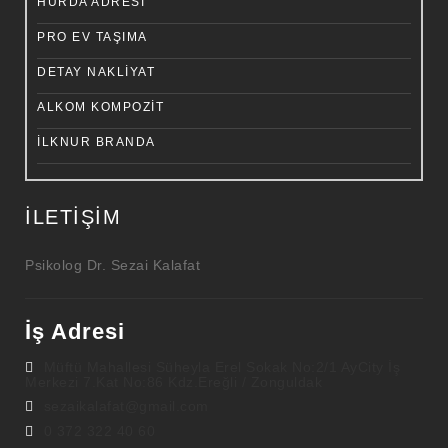
HURDA ADRESI
PRO EV TAŞIMA
DETAY NAKLIYAT
ALKOM KOMPOZIT
İLKNUR BRANDA
İLETIŞIM
Psikolog Dr. Sezai Kalafat
İş Adresi
Müftü Mahallesi Süheyla Erel Sokak No:2/1 AyCity İş
Merkezi 7.Kat No:86 Kdz.Ereğli / Zonguldak
sezaikalafat@gmail.com
0 372 322 40 60