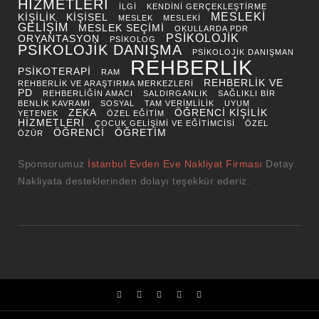
HIZMETLERI
ILGI
KENDINI GERÇEKLEŞTIRME
MESLEKI
KIŞILIK
KIŞISEL
MESLEK
MESLEKI
GELIŞIM
MESLEK SEÇIMI
OKULLARDA PDR
PSIKOLOJIK
ORYANTASYON
PSIKOLOG
PSIKOLOJIK DANIŞMA
PSIKOLOJIK DANIŞMAN
REHBERLIK
PSIKOTERAPI
RAM
REHBERLIK VE
REHBERLIK VE ARAŞTIRMA MERKEZLERI
PD
REHBERLIĞIN AMACI
SALDIRGANLIK
SAĞLIKLI BIR
BENLIK KAVRAMI
SOSYAL
TAM VERIMLILIK
UYUM
ZEKA
ÖĞRENCI KIŞILIK
YETENEK
ÖZEL EĞITIM
HIZMETLERI
ÇOCUK GELIŞIMI VE EĞITIMCISI
ÖZEL
ÖĞRENCI
ÖĞRETIM
ÖZÜR
Sponsorumuz
İstanbul Evden Eve Nakliyat Firması
Detay
Nakliyata desteklerinden dolayı teşekkür ederiz.