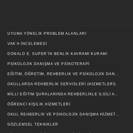
UYUMA YÖNELIK PROBLEM ALANLARI
VAK’A İNCELEMESI
DONALD E. SUPER’IN BENLIK KAVRAMI KURAMI
PSIKOLOJIK DANIŞMA VE PSIKOTERAPI
EĞITIM, ÖĞRETIM, REHBERLIK VE PSIKOLOJIK DANIŞMA HIZMETLERI
OKULLARDA REHBERLIK SERVISLERI (HIZMETLERI)
MILLI EĞITIM ŞURALARINDA REHBERLIKLE İLGILI ALINAN KARARLAR
ÖĞRENCI KIŞILIK HIZMETLERI
OKUL REHBERLIK VE PSIKOLOJIK DANIŞMA HIZMETLERI YÜRÜTME KOMISYONUNUN KURULUŞU VE GÖREVLERI
GÖZLEMSEL TEKNIKLER