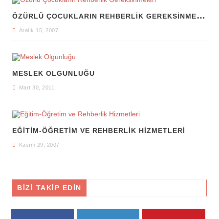
Ö
ZÜRLÜ ÇOCUKLARIN REHBERLIK GEREKSINMELERI
Aralık 15, 2007
MESLEK OLGUNLUĞU
Mart 30, 2011
EĞITIM-ÖĞRETIM VE REHBERLIK HIZMETLERI
Kasım 29, 2007
BİZİ TAKİP EDİN