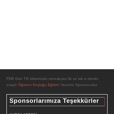
PDR Gen TR ülkemizde neredeyse ilk ve tek e-devlet
onaylı
Öğrenci Koçluğu Eğitimi
Yazılımı Sponsorudur
Sponsorlarımıza Teşekkürler