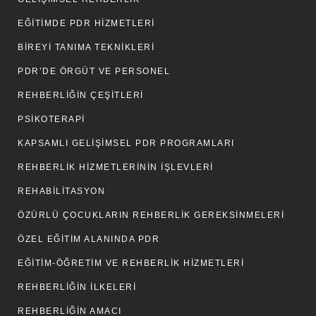
EĞITIMDE PDR HIZMETLERI
BIREYI TANIMA TEKNIKLERI
PDR’DE ÖRGÜT VE PERSONEL
REHBERLIĞIN ÇEŞITLERI
PSIKOTERAPI
KAPSAMLI GELIŞIMSEL PDR PROGRAMLARI
REHBERLIK HIZMETLERININ İŞLEVLERI
REHABILITASYON
ÖZÜRLÜ ÇOCUKLARIN REHBERLIK GEREKSINMELERI
ÖZEL EĞITIM ALANINDA PDR
EĞITIM-ÖĞRETIM VE REHBERLIK HIZMETLERI
REHBERLIĞIN İLKELERI
REHBERLIĞIN AMACI