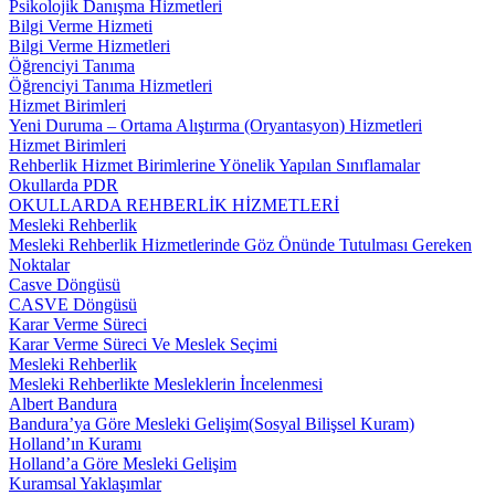
Psikolojik Danışma Hizmetleri
Bilgi Verme Hizmeti
Bilgi Verme Hizmetleri
Öğrenciyi Tanıma
Öğrenciyi Tanıma Hizmetleri
Hizmet Birimleri
Yeni Duruma – Ortama Alıştırma (Oryantasyon) Hizmetleri
Hizmet Birimleri
Rehberlik Hizmet Birimlerine Yönelik Yapılan Sınıflamalar
Okullarda PDR
OKULLARDA REHBERLİK HİZMETLERİ
Mesleki Rehberlik
Mesleki Rehberlik Hizmetlerinde Göz Önünde Tutulması Gereken
Noktalar
Casve Döngüsü
CASVE Döngüsü
Karar Verme Süreci
Karar Verme Süreci Ve Meslek Seçimi
Mesleki Rehberlik
Mesleki Rehberlikte Mesleklerin İncelenmesi
Albert Bandura
Bandura’ya Göre Mesleki Gelişim(Sosyal Bilişsel Kuram)
Holland’ın Kuramı
Holland’a Göre Mesleki Gelişim
Kuramsal Yaklaşımlar