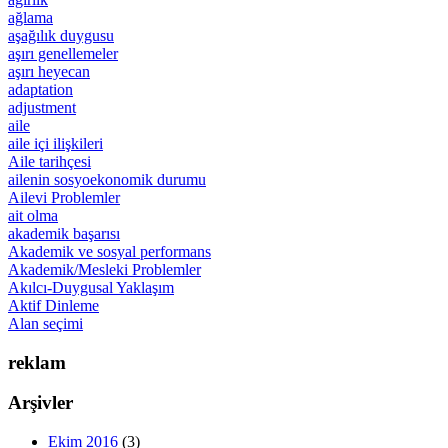
ağlama
aşağılık duygusu
aşırı genellemeler
aşırı heyecan
adaptation
adjustment
aile
aile içi ilişkileri
Aile tarihçesi
ailenin sosyoekonomik durumu
Ailevi Problemler
ait olma
akademik başarısı
Akademik ve sosyal performans
Akademik/Mesleki Problemler
Akılcı-Duygusal Yaklaşım
Aktif Dinleme
Alan seçimi
reklam
Arşivler
Ekim 2016
(3)