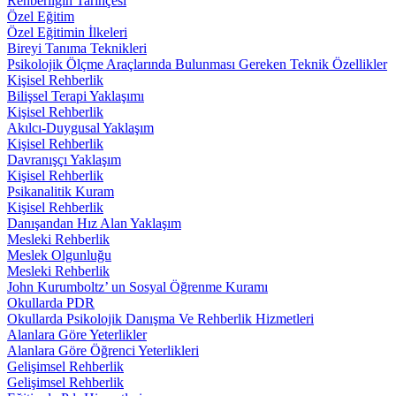
Rehberliğin Tarihçesi
Özel Eğitim
Özel Eğitimin İlkeleri
Bireyi Tanıma Teknikleri
Psikolojik Ölçme Araçlarında Bulunması Gereken Teknik Özellikler
Kişisel Rehberlik
Bilişsel Terapi Yaklaşımı
Kişisel Rehberlik
Akılcı-Duygusal Yaklaşım
Kişisel Rehberlik
Davranışçı Yaklaşım
Kişisel Rehberlik
Psikanalitik Kuram
Kişisel Rehberlik
Danışandan Hız Alan Yaklaşım
Mesleki Rehberlik
Meslek Olgunluğu
Mesleki Rehberlik
John Kurumboltz’ un Sosyal Öğrenme Kuramı
Okullarda PDR
Okullarda Psikolojik Danışma Ve Rehberlik Hizmetleri
Alanlara Göre Yeterlikler
Alanlara Göre Öğrenci Yeterlikleri
Gelişimsel Rehberlik
Gelişimsel Rehberlik