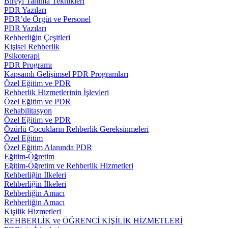
Bireyi Tanıma Teknikleri
PDR Yazıları
PDR’de Örgüt ve Personel
PDR Yazıları
Rehberliğin Çeşitleri
Kişisel Rehberlik
Psikoterapi
PDR Programı
Kapsamlı Gelişimsel PDR Programları
Özel Eğitim ve PDR
Rehberlik Hizmetlerinin İşlevleri
Özel Eğitim ve PDR
Rehabilitasyon
Özel Eğitim ve PDR
Özürlü Çocukların Rehberlik Gereksinmeleri
Özel Eğitim
Özel Eğitim Alanında PDR
Eğitim-Öğretim
Eğitim-Öğretim ve Rehberlik Hizmetleri
Rehberliğin İlkeleri
Rehberliğin İlkeleri
Rehberliğin Amacı
Rehberliğin Amacı
Kişilik Hizmetleri
REHBERLİK ve ÖĞRENCİ KİŞİLİK HİZMETLERİ