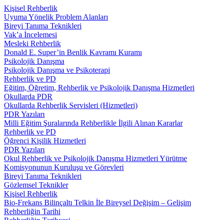
Kişisel Rehberlik
Uyuma Yönelik Problem Alanları
Bireyi Tanıma Teknikleri
Vak’a İncelemesi
Mesleki Rehberlik
Donald E. Super’in Benlik Kavramı Kuramı
Psikolojik Danışma
Psikolojik Danışma ve Psikoterapi
Rehberlik ve PD
Eğitim, Öğretim, Rehberlik ve Psikolojik Danışma Hizmetleri
Okullarda PDR
Okullarda Rehberlik Servisleri (Hizmetleri)
PDR Yazıları
Milli Eğitim Şuralarında Rehberlikle İlgili Alınan Kararlar
Rehberlik ve PD
Öğrenci Kişilik Hizmetleri
PDR Yazıları
Okul Rehberlik ve Psikolojik Danışma Hizmetleri Yürütme
Komisyonunun Kuruluşu ve Görevleri
Bireyi Tanıma Teknikleri
Gözlemsel Teknikler
Kişisel Rehberlik
Bio-Frekans Bilinçaltı Telkin İle Bireysel Değişim – Gelişim
Rehberliğin Tarihi