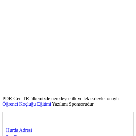
PDR Gen TR ülkemizde neredeyse ilk ve tek e-devlet onaylı
Öğrenci Koçluğu Eğitimi
Yazılımı Sponsorudur
Sponsorlarımıza Teşekkürler
Hurda Adresi