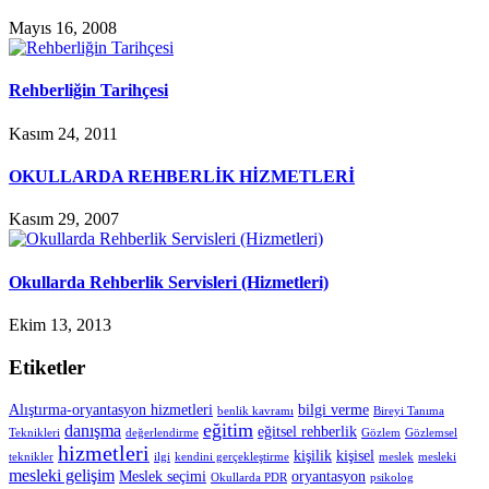
Mayıs 16, 2008
Rehberliğin Tarihçesi
Kasım 24, 2011
OKULLARDA REHBERLİK HİZMETLERİ
Kasım 29, 2007
Okullarda Rehberlik Servisleri (Hizmetleri)
Ekim 13, 2013
Etiketler
Alıştırma-oryantasyon hizmetleri
bilgi verme
benlik kavramı
Bireyi Tanıma
eğitim
danışma
eğitsel rehberlik
Teknikleri
değerlendirme
Gözlem
Gözlemsel
hizmetleri
kişilik
kişisel
teknikler
ilgi
kendini gerçekleştirme
meslek
mesleki
mesleki gelişim
Meslek seçimi
oryantasyon
Okullarda PDR
psikolog