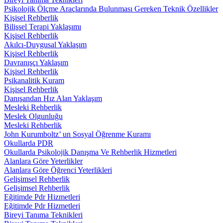
Psikolojik Ölçme Araçlarında Bulunması Gereken Teknik Özellikler
Kişisel Rehberlik
Bilişsel Terapi Yaklaşımı
Kişisel Rehberlik
Akılcı-Duygusal Yaklaşım
Kişisel Rehberlik
Davranışçı Yaklaşım
Kişisel Rehberlik
Psikanalitik Kuram
Kişisel Rehberlik
Danışandan Hız Alan Yaklaşım
Mesleki Rehberlik
Meslek Olgunluğu
Mesleki Rehberlik
John Kurumboltz’ un Sosyal Öğrenme Kuramı
Okullarda PDR
Okullarda Psikolojik Danışma Ve Rehberlik Hizmetleri
Alanlara Göre Yeterlikler
Alanlara Göre Öğrenci Yeterlikleri
Gelişimsel Rehberlik
Gelişimsel Rehberlik
Eğitimde Pdr Hizmetleri
Eğitimde Pdr Hizmetleri
Bireyi Tanıma Teknikleri