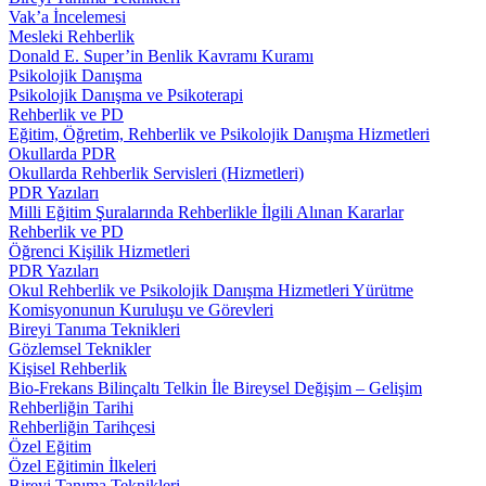
Vak’a İncelemesi
Mesleki Rehberlik
Donald E. Super’in Benlik Kavramı Kuramı
Psikolojik Danışma
Psikolojik Danışma ve Psikoterapi
Rehberlik ve PD
Eğitim, Öğretim, Rehberlik ve Psikolojik Danışma Hizmetleri
Okullarda PDR
Okullarda Rehberlik Servisleri (Hizmetleri)
PDR Yazıları
Milli Eğitim Şuralarında Rehberlikle İlgili Alınan Kararlar
Rehberlik ve PD
Öğrenci Kişilik Hizmetleri
PDR Yazıları
Okul Rehberlik ve Psikolojik Danışma Hizmetleri Yürütme
Komisyonunun Kuruluşu ve Görevleri
Bireyi Tanıma Teknikleri
Gözlemsel Teknikler
Kişisel Rehberlik
Bio-Frekans Bilinçaltı Telkin İle Bireysel Değişim – Gelişim
Rehberliğin Tarihi
Rehberliğin Tarihçesi
Özel Eğitim
Özel Eğitimin İlkeleri
Bireyi Tanıma Teknikleri