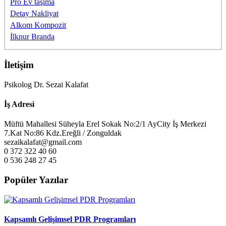
Pro Ev taşıma
Detay Nakliyat
Alkom Kompozit
İlknur Branda
İletişim
Psikolog Dr. Sezai Kalafat
İş Adresi
Müftü Mahallesi Süheyla Erel Sokak No:2/1 AyCity İş Merkezi
7.Kat No:86 Kdz.Ereğli / Zonguldak
sezaikalafat@gmail.com
0 372 322 40 60
0 536 248 27 45
Popüler Yazılar
Kapsamlı Gelişimsel PDR Programları