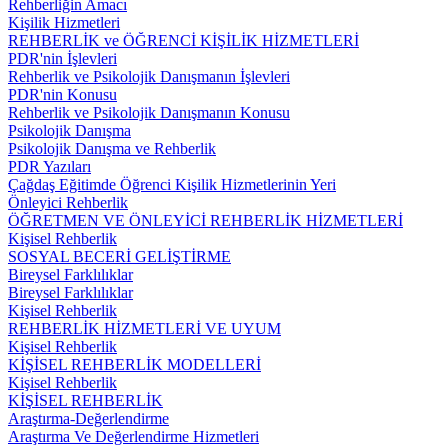
Rehberliğin Amacı
Kişilik Hizmetleri
REHBERLİK ve ÖĞRENCİ KİŞİLİK HİZMETLERİ
PDR'nin İşlevleri
Rehberlik ve Psikolojik Danışmanın İşlevleri
PDR'nin Konusu
Rehberlik ve Psikolojik Danışmanın Konusu
Psikolojik Danışma
Psikolojik Danışma ve Rehberlik
PDR Yazıları
Çağdaş Eğitimde Öğrenci Kişilik Hizmetlerinin Yeri
Önleyici Rehberlik
ÖĞRETMEN VE ÖNLEYİCİ REHBERLİK HİZMETLERİ
Kişisel Rehberlik
SOSYAL BECERİ GELİŞTİRME
Bireysel Farklılıklar
Bireysel Farklılıklar
Kişisel Rehberlik
REHBERLİK HİZMETLERİ VE UYUM
Kişisel Rehberlik
KİŞİSEL REHBERLİK MODELLERİ
Kişisel Rehberlik
KİŞİSEL REHBERLİK
Araştırma-Değerlendirme
Araştırma Ve Değerlendirme Hizmetleri