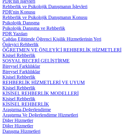
PDR'nin İşlevleri
Rehberlik ve Psikolojik Danışmanın İşlevleri
PDR'nin Konusu
Rehberlik ve Psikolojik Danışmanın Konusu
Psikolojik Danışma
Psikolojik Danışma ve Rehberlik
PDR Yazıları
Çağdaş Eğitimde Öğrenci Kişilik Hizmetlerinin Yeri
Önleyici Rehberlik
ÖĞRETMEN VE ÖNLEYİCİ REHBERLİK HİZMETLERİ
Kişisel Rehberlik
SOSYAL BECERİ GELİŞTİRME
Bireysel Farklılıklar
Bireysel Farklılıklar
Kişisel Rehberlik
REHBERLİK HİZMETLERİ VE UYUM
Kişisel Rehberlik
KİŞİSEL REHBERLİK MODELLERİ
Kişisel Rehberlik
KİŞİSEL REHBERLİK
Araştırma-Değerlendirme
Araştırma Ve Değerlendirme Hizmetleri
Diğer Hizmetler
Diğer Hizmetler
Danışma Hizmetleri