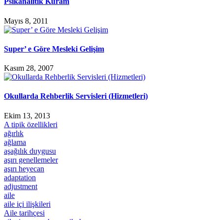
Psikanalitik Kuram
Mayıs 8, 2011
Super’ e Göre Mesleki Gelişim
Kasım 28, 2007
Okullarda Rehberlik Servisleri (Hizmetleri)
Ekim 13, 2013
A tipik özellikleri
ağırlık
ağlama
aşağılık duygusu
aşırı genellemeler
aşırı heyecan
adaptation
adjustment
aile
aile içi ilişkileri
Aile tarihçesi