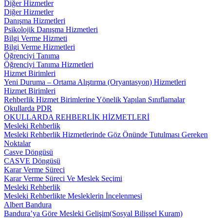
Diğer Hizmetler
Diğer Hizmetler
Danışma Hizmetleri
Psikolojik Danışma Hizmetleri
Bilgi Verme Hizmeti
Bilgi Verme Hizmetleri
Öğrenciyi Tanıma
Öğrenciyi Tanıma Hizmetleri
Hizmet Birimleri
Yeni Duruma – Ortama Alıştırma (Oryantasyon) Hizmetleri
Hizmet Birimleri
Rehberlik Hizmet Birimlerine Yönelik Yapılan Sınıflamalar
Okullarda PDR
OKULLARDA REHBERLİK HİZMETLERİ
Mesleki Rehberlik
Mesleki Rehberlik Hizmetlerinde Göz Önünde Tutulması Gereken
Noktalar
Casve Döngüsü
CASVE Döngüsü
Karar Verme Süreci
Karar Verme Süreci Ve Meslek Seçimi
Mesleki Rehberlik
Mesleki Rehberlikte Mesleklerin İncelenmesi
Albert Bandura
Bandura’ya Göre Mesleki Gelişim(Sosyal Bilişsel Kuram)