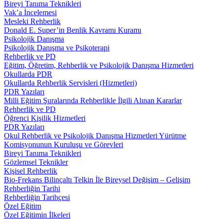
Bireyi Tanıma Teknikleri
Vak’a İncelemesi
Mesleki Rehberlik
Donald E. Super’in Benlik Kavramı Kuramı
Psikolojik Danışma
Psikolojik Danışma ve Psikoterapi
Rehberlik ve PD
Eğitim, Öğretim, Rehberlik ve Psikolojik Danışma Hizmetleri
Okullarda PDR
Okullarda Rehberlik Servisleri (Hizmetleri)
PDR Yazıları
Milli Eğitim Şuralarında Rehberlikle İlgili Alınan Kararlar
Rehberlik ve PD
Öğrenci Kişilik Hizmetleri
PDR Yazıları
Okul Rehberlik ve Psikolojik Danışma Hizmetleri Yürütme
Komisyonunun Kuruluşu ve Görevleri
Bireyi Tanıma Teknikleri
Gözlemsel Teknikler
Kişisel Rehberlik
Bio-Frekans Bilinçaltı Telkin İle Bireysel Değişim – Gelişim
Rehberliğin Tarihi
Rehberliğin Tarihçesi
Özel Eğitim
Özel Eğitimin İlkeleri