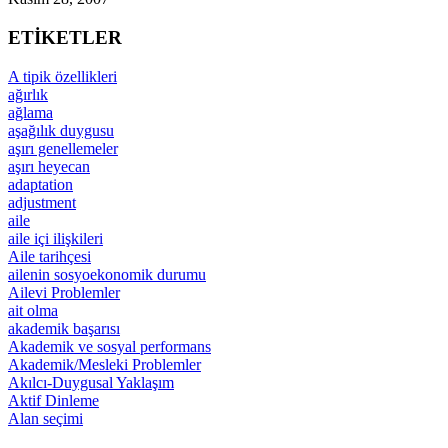
ETİKETLER
A tipik özellikleri
ağırlık
ağlama
aşağılık duygusu
aşırı genellemeler
aşırı heyecan
adaptation
adjustment
aile
aile içi ilişkileri
Aile tarihçesi
ailenin sosyoekonomik durumu
Ailevi Problemler
ait olma
akademik başarısı
Akademik ve sosyal performans
Akademik/Mesleki Problemler
Akılcı-Duygusal Yaklaşım
Aktif Dinleme
Alan seçimi