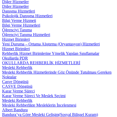
Diğer Hizmetler
Diğer Hizmetler
Danışma Hizmetleri
Psikolojik Danışma Hizmetleri
Bilgi Verme Hizmeti
Bilgi Verme Hizmetleri
Öğrenciyi Tanıma
Öğrenciyi Tanıma Hizmetleri
Hizmet Birimleri
Yeni Duruma – Ortama Alıştırma (Oryantasyon) Hizmetleri
Hizmet Birimleri
Rehberlik Hizmet Birimlerine Yönelik Yapılan Sınıflamalar
Okullarda PDR
OKULLARDA REHBERLİK HİZMETLERİ
Mesleki Rehberlik
Mesleki Rehberlik Hizmetlerinde Göz Önünde Tutulması Gereken
Noktalar
Casve Döngüsü
CASVE Döngüsü
Karar Verme Süreci
Karar Verme Süreci Ve Meslek Seçimi
Mesleki Rehberlik
Mesleki Rehberlikte Mesleklerin İncelenmesi
Albert Bandura
Bandura’ya Göre Mesleki Gelişim(Sosyal Bilişsel Kuram)