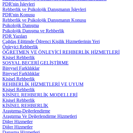
PDR'nin İşlevleri
Rehberlik ve Psikolojik Danışmanın İşlevleri
PDR'nin Konusu
Rehberlik ve Psikolojik Danışmanın Konusu
Psikolojik Danışma
Psikolojik Danışma ve Rehberlik
PDR Yazıları
Çağdaş Eğitimde Öğrenci Kişilik Hizmetlerinin Yeri
Önleyici Rehberlik
ÖĞRETMEN VE ÖNLEYİCİ REHBERLİK HİZMETLERİ
Kişisel Rehberlik
SOSYAL BECERİ GELİŞTİRME
Bireysel Farklılıklar
Bireysel Farklılıklar
Kişisel Rehberlik
REHBERLİK HİZMETLERİ VE UYUM
Kişisel Rehberlik
KİŞİSEL REHBERLİK MODELLERİ
Kişisel Rehberlik
KİŞİSEL REHBERLİK
Araştırma-Değerlendirme
Araştırma Ve Değerlendirme Hizmetleri
Diğer Hizmetler
Diğer Hizmetler
Danışma Hizmetleri