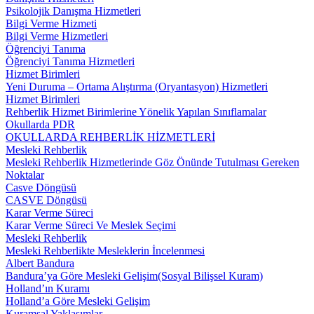
Psikolojik Danışma Hizmetleri
Bilgi Verme Hizmeti
Bilgi Verme Hizmetleri
Öğrenciyi Tanıma
Öğrenciyi Tanıma Hizmetleri
Hizmet Birimleri
Yeni Duruma – Ortama Alıştırma (Oryantasyon) Hizmetleri
Hizmet Birimleri
Rehberlik Hizmet Birimlerine Yönelik Yapılan Sınıflamalar
Okullarda PDR
OKULLARDA REHBERLİK HİZMETLERİ
Mesleki Rehberlik
Mesleki Rehberlik Hizmetlerinde Göz Önünde Tutulması Gereken
Noktalar
Casve Döngüsü
CASVE Döngüsü
Karar Verme Süreci
Karar Verme Süreci Ve Meslek Seçimi
Mesleki Rehberlik
Mesleki Rehberlikte Mesleklerin İncelenmesi
Albert Bandura
Bandura’ya Göre Mesleki Gelişim(Sosyal Bilişsel Kuram)
Holland’ın Kuramı
Holland’a Göre Mesleki Gelişim
Kuramsal Yaklaşımlar