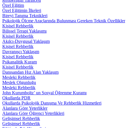
Rehberliğin Tarihçesi
Özel Eğitim
Özel Eğitimin İlkeleri
Bireyi Tanıma Teknikleri
Psikolojik Ölçme Araçlarında Bulunması Gereken Teknik Özellikler
Kişisel Rehberlik
Bilişsel Terapi Yaklaşımı
Kişisel Rehberlik
Akılcı-Duygusal Yaklaşım
Kişisel Rehberlik
Davranışçı Yaklaşım
Kişisel Rehberlik
Psikanalitik Kuram
Kişisel Rehberlik
Danışandan Hız Alan Yaklaşım
Mesleki Rehberlik
Meslek Olgunluğu
Mesleki Rehberlik
John Kurumboltz’ un Sosyal Öğrenme Kuramı
Okullarda PDR
Okullarda Psikolojik Danışma Ve Rehberlik Hizmetleri
Alanlara Göre Yeterlikler
Alanlara Göre Öğrenci Yeterlikleri
Gelişimsel Rehberlik
Gelişimsel Rehberlik