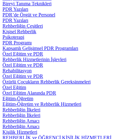
Bireyi Tanıma Teknikleri
PDR Yazıları
PDR’de Örgüt ve Personel
PDR Yazıları
Rehberliğin Çeşitleri
Kişisel Rehberlik
Psikoterapi
PDR Programı
Kapsamlı Gelişimsel PDR Programları
Özel Eğitim ve PDR
Rehberlik Hizmetlerinin İşlevleri
Özel Eğitim ve PDR
Rehabilitasyon
Özel Eğitim ve PDR
Özürlü Çocukların Rehberlik Gereksinmeleri
Özel Eğitim
Özel Eğitim Alanında PDR
Eğitim-Öğretim
Eğitim-Öğretim ve Rehberlik Hizmetleri
Rehberliğin İlkeleri
Rehberliğin İlkeleri
Rehberliğin Amacı
Rehberliğin Amacı
Kişilik Hizmetleri
REHBERLİK ve ÖĞRENCİ KİŞİLİK HİZMETLERİ