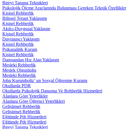
Bireyi Tanıma Teknikleri
Psikolojik Ölçme Araçlarında Bulunması Gereken Teknik Özellikler
Kişisel Rehberlik
Bilişsel Terapi Yaklaşımı
Kişisel Rehberlik
Akılcı-Duygusal Yaklaşım
Kişisel Rehberlik
Davranışçı Yaklaşım
Kişisel Rehberlik
Psikanalitik Kuram
Kişisel Rehberlik
Danışandan Hız Alan Yaklaşım
Mesleki Rehberlik
Meslek Olgunluğu
Mesleki Rehberlik
John Kurumboltz’ un Sosyal Öğrenme Kuramı
Okullarda PDR
Okullarda Psikolojik Danışma Ve Rehberlik Hizmetleri
Alanlara Göre Yeterlikler
Alanlara Göre Öğrenci Yeterlikleri
Gelişimsel Rehberlik
Gelişimsel Rehberlik
Eğitimde Pdr Hizmetleri
Eğitimde Pdr Hizmetleri
Bireyi Tanıma Teknikleri