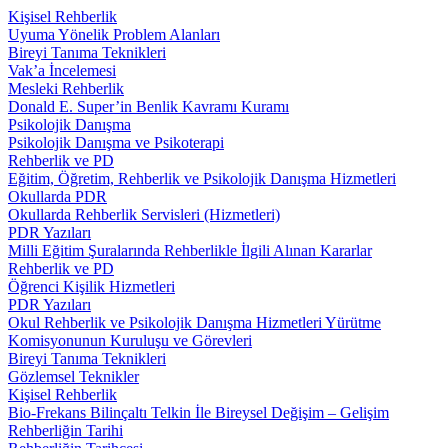
Kişisel Rehberlik
Uyuma Yönelik Problem Alanları
Bireyi Tanıma Teknikleri
Vak’a İncelemesi
Mesleki Rehberlik
Donald E. Super’in Benlik Kavramı Kuramı
Psikolojik Danışma
Psikolojik Danışma ve Psikoterapi
Rehberlik ve PD
Eğitim, Öğretim, Rehberlik ve Psikolojik Danışma Hizmetleri
Okullarda PDR
Okullarda Rehberlik Servisleri (Hizmetleri)
PDR Yazıları
Milli Eğitim Şuralarında Rehberlikle İlgili Alınan Kararlar
Rehberlik ve PD
Öğrenci Kişilik Hizmetleri
PDR Yazıları
Okul Rehberlik ve Psikolojik Danışma Hizmetleri Yürütme
Komisyonunun Kuruluşu ve Görevleri
Bireyi Tanıma Teknikleri
Gözlemsel Teknikler
Kişisel Rehberlik
Bio-Frekans Bilinçaltı Telkin İle Bireysel Değişim – Gelişim
Rehberliğin Tarihi