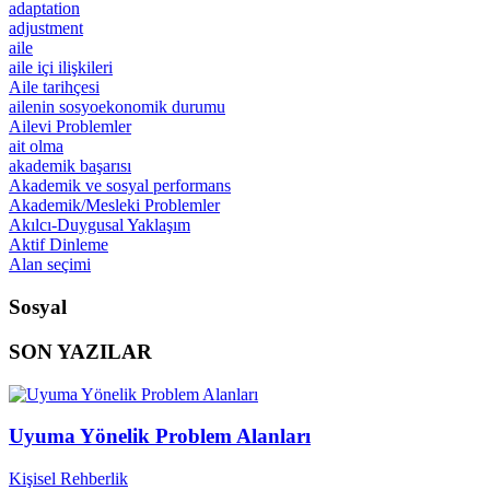
adaptation
adjustment
aile
aile içi ilişkileri
Aile tarihçesi
ailenin sosyoekonomik durumu
Ailevi Problemler
ait olma
akademik başarısı
Akademik ve sosyal performans
Akademik/Mesleki Problemler
Akılcı-Duygusal Yaklaşım
Aktif Dinleme
Alan seçimi
Sosyal
SON YAZILAR
Uyuma Yönelik Problem Alanları
Kişisel Rehberlik