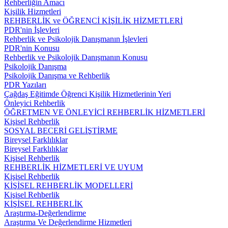
Rehberliğin Amacı
Kişilik Hizmetleri
REHBERLİK ve ÖĞRENCİ KİŞİLİK HİZMETLERİ
PDR'nin İşlevleri
Rehberlik ve Psikolojik Danışmanın İşlevleri
PDR'nin Konusu
Rehberlik ve Psikolojik Danışmanın Konusu
Psikolojik Danışma
Psikolojik Danışma ve Rehberlik
PDR Yazıları
Çağdaş Eğitimde Öğrenci Kişilik Hizmetlerinin Yeri
Önleyici Rehberlik
ÖĞRETMEN VE ÖNLEYİCİ REHBERLİK HİZMETLERİ
Kişisel Rehberlik
SOSYAL BECERİ GELİŞTİRME
Bireysel Farklılıklar
Bireysel Farklılıklar
Kişisel Rehberlik
REHBERLİK HİZMETLERİ VE UYUM
Kişisel Rehberlik
KİŞİSEL REHBERLİK MODELLERİ
Kişisel Rehberlik
KİŞİSEL REHBERLİK
Araştırma-Değerlendirme
Araştırma Ve Değerlendirme Hizmetleri