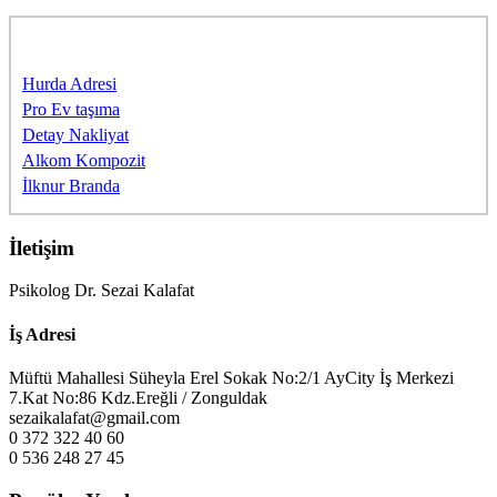
Sponsorlarımıza Teşekkürler
Hurda Adresi
Pro Ev taşıma
Detay Nakliyat
Alkom Kompozit
İlknur Branda
İletişim
Psikolog Dr. Sezai Kalafat
İş Adresi
Müftü Mahallesi Süheyla Erel Sokak No:2/1 AyCity İş Merkezi
7.Kat No:86 Kdz.Ereğli / Zonguldak
sezaikalafat@gmail.com
0 372 322 40 60
0 536 248 27 45