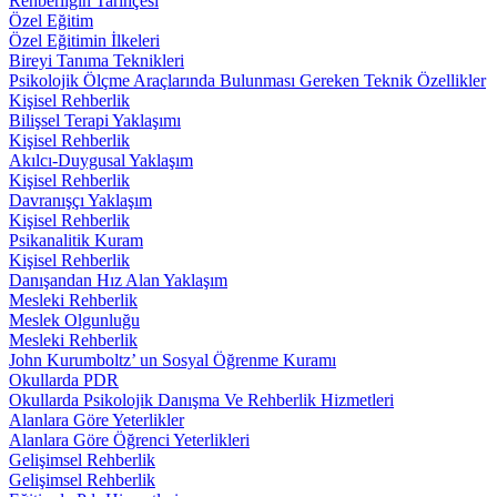
Rehberliğin Tarihçesi
Özel Eğitim
Özel Eğitimin İlkeleri
Bireyi Tanıma Teknikleri
Psikolojik Ölçme Araçlarında Bulunması Gereken Teknik Özellikler
Kişisel Rehberlik
Bilişsel Terapi Yaklaşımı
Kişisel Rehberlik
Akılcı-Duygusal Yaklaşım
Kişisel Rehberlik
Davranışçı Yaklaşım
Kişisel Rehberlik
Psikanalitik Kuram
Kişisel Rehberlik
Danışandan Hız Alan Yaklaşım
Mesleki Rehberlik
Meslek Olgunluğu
Mesleki Rehberlik
John Kurumboltz’ un Sosyal Öğrenme Kuramı
Okullarda PDR
Okullarda Psikolojik Danışma Ve Rehberlik Hizmetleri
Alanlara Göre Yeterlikler
Alanlara Göre Öğrenci Yeterlikleri
Gelişimsel Rehberlik
Gelişimsel Rehberlik