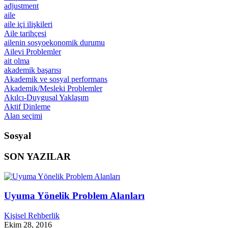
adjustment
aile
aile içi ilişkileri
Aile tarihçesi
ailenin sosyoekonomik durumu
Ailevi Problemler
ait olma
akademik başarısı
Akademik ve sosyal performans
Akademik/Mesleki Problemler
Akılcı-Duygusal Yaklaşım
Aktif Dinleme
Alan seçimi
Sosyal
SON YAZILAR
Uyuma Yönelik Problem Alanları
Kişisel Rehberlik
Ekim 28, 2016