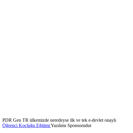
PDR Gen TR ülkemizde neredeyse ilk ve tek e-devlet onaylı
Öğrenci Koçluğu Eğitimi
Yazılımı Sponsorudur