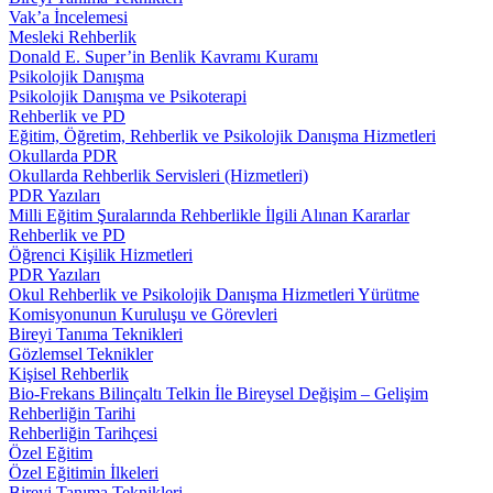
Vak’a İncelemesi
Mesleki Rehberlik
Donald E. Super’in Benlik Kavramı Kuramı
Psikolojik Danışma
Psikolojik Danışma ve Psikoterapi
Rehberlik ve PD
Eğitim, Öğretim, Rehberlik ve Psikolojik Danışma Hizmetleri
Okullarda PDR
Okullarda Rehberlik Servisleri (Hizmetleri)
PDR Yazıları
Milli Eğitim Şuralarında Rehberlikle İlgili Alınan Kararlar
Rehberlik ve PD
Öğrenci Kişilik Hizmetleri
PDR Yazıları
Okul Rehberlik ve Psikolojik Danışma Hizmetleri Yürütme
Komisyonunun Kuruluşu ve Görevleri
Bireyi Tanıma Teknikleri
Gözlemsel Teknikler
Kişisel Rehberlik
Bio-Frekans Bilinçaltı Telkin İle Bireysel Değişim – Gelişim
Rehberliğin Tarihi
Rehberliğin Tarihçesi
Özel Eğitim
Özel Eğitimin İlkeleri
Bireyi Tanıma Teknikleri