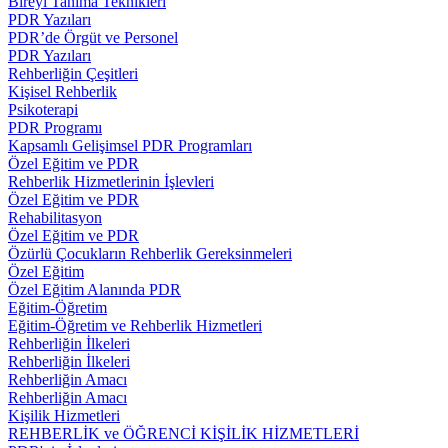
Bireyi Tanıma Teknikleri
PDR Yazıları
PDR’de Örgüt ve Personel
PDR Yazıları
Rehberliğin Çeşitleri
Kişisel Rehberlik
Psikoterapi
PDR Programı
Kapsamlı Gelişimsel PDR Programları
Özel Eğitim ve PDR
Rehberlik Hizmetlerinin İşlevleri
Özel Eğitim ve PDR
Rehabilitasyon
Özel Eğitim ve PDR
Özürlü Çocukların Rehberlik Gereksinmeleri
Özel Eğitim
Özel Eğitim Alanında PDR
Eğitim-Öğretim
Eğitim-Öğretim ve Rehberlik Hizmetleri
Rehberliğin İlkeleri
Rehberliğin İlkeleri
Rehberliğin Amacı
Rehberliğin Amacı
Kişilik Hizmetleri
REHBERLİK ve ÖĞRENCİ KİŞİLİK HİZMETLERİ