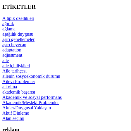
ETİKETLER
A tipik özellikleri
ağırlık
ağlama
aşağılık duygusu
aşırı genellemeler
aşırı heyecan
adaptation
adjustment
aile
aile içi ilişkileri
Aile tarihçesi
ailenin sosyoekonomik durumu
Ailevi Problemler
ait olma
akademik başarısı
Akademik ve sosyal performans
Akademik/Mesleki Problemler
Akılcı-Duygusal Yaklaşım
Aktif Dinleme
Alan seçimi
reklam