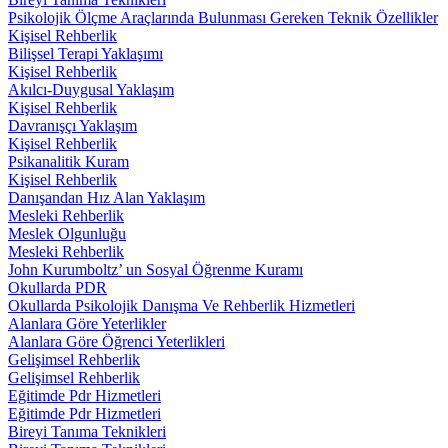
Psikolojik Ölçme Araçlarında Bulunması Gereken Teknik Özellikler
Kişisel Rehberlik
Bilişsel Terapi Yaklaşımı
Kişisel Rehberlik
Akılcı-Duygusal Yaklaşım
Kişisel Rehberlik
Davranışçı Yaklaşım
Kişisel Rehberlik
Psikanalitik Kuram
Kişisel Rehberlik
Danışandan Hız Alan Yaklaşım
Mesleki Rehberlik
Meslek Olgunluğu
Mesleki Rehberlik
John Kurumboltz’ un Sosyal Öğrenme Kuramı
Okullarda PDR
Okullarda Psikolojik Danışma Ve Rehberlik Hizmetleri
Alanlara Göre Yeterlikler
Alanlara Göre Öğrenci Yeterlikleri
Gelişimsel Rehberlik
Gelişimsel Rehberlik
Eğitimde Pdr Hizmetleri
Eğitimde Pdr Hizmetleri
Bireyi Tanıma Teknikleri