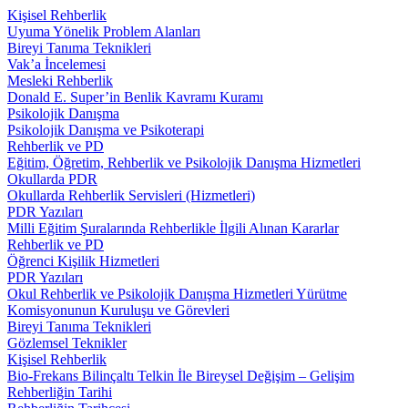
Kişisel Rehberlik
Uyuma Yönelik Problem Alanları
Bireyi Tanıma Teknikleri
Vak’a İncelemesi
Mesleki Rehberlik
Donald E. Super’in Benlik Kavramı Kuramı
Psikolojik Danışma
Psikolojik Danışma ve Psikoterapi
Rehberlik ve PD
Eğitim, Öğretim, Rehberlik ve Psikolojik Danışma Hizmetleri
Okullarda PDR
Okullarda Rehberlik Servisleri (Hizmetleri)
PDR Yazıları
Milli Eğitim Şuralarında Rehberlikle İlgili Alınan Kararlar
Rehberlik ve PD
Öğrenci Kişilik Hizmetleri
PDR Yazıları
Okul Rehberlik ve Psikolojik Danışma Hizmetleri Yürütme
Komisyonunun Kuruluşu ve Görevleri
Bireyi Tanıma Teknikleri
Gözlemsel Teknikler
Kişisel Rehberlik
Bio-Frekans Bilinçaltı Telkin İle Bireysel Değişim – Gelişim
Rehberliğin Tarihi