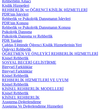
Rehberliğin Amacı
Kişilik Hizmetleri
REHBERLİK ve ÖĞRENCİ KİŞİLİK HİZMETLERİ
PDR'nin İşlevleri
Rehberlik ve Psikolojik Danışmanın İşlevleri
PDR'nin Konusu
Rehberlik ve Psikolojik Danışmanın Konusu
Psikolojik Danışma
Psikolojik Danışma ve Rehberlik
PDR Yazıları
Çağdaş Eğitimde Öğrenci Kişilik Hizmetlerinin Yeri
Önleyici Rehberlik
ÖĞRETMEN VE ÖNLEYİCİ REHBERLİK HİZMETLERİ
Kişisel Rehberlik
SOSYAL BECERİ GELİŞTİRME
Bireysel Farklılıklar
Bireysel Farklılıklar
Kişisel Rehberlik
REHBERLİK HİZMETLERİ VE UYUM
Kişisel Rehberlik
KİŞİSEL REHBERLİK MODELLERİ
Kişisel Rehberlik
KİŞİSEL REHBERLİK
Araştırma-Değerlendirme
Araştırma Ve Değerlendirme Hizmetleri