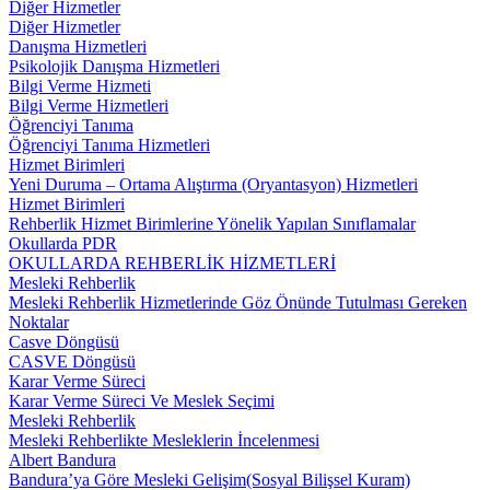
Diğer Hizmetler
Diğer Hizmetler
Danışma Hizmetleri
Psikolojik Danışma Hizmetleri
Bilgi Verme Hizmeti
Bilgi Verme Hizmetleri
Öğrenciyi Tanıma
Öğrenciyi Tanıma Hizmetleri
Hizmet Birimleri
Yeni Duruma – Ortama Alıştırma (Oryantasyon) Hizmetleri
Hizmet Birimleri
Rehberlik Hizmet Birimlerine Yönelik Yapılan Sınıflamalar
Okullarda PDR
OKULLARDA REHBERLİK HİZMETLERİ
Mesleki Rehberlik
Mesleki Rehberlik Hizmetlerinde Göz Önünde Tutulması Gereken
Noktalar
Casve Döngüsü
CASVE Döngüsü
Karar Verme Süreci
Karar Verme Süreci Ve Meslek Seçimi
Mesleki Rehberlik
Mesleki Rehberlikte Mesleklerin İncelenmesi
Albert Bandura
Bandura’ya Göre Mesleki Gelişim(Sosyal Bilişsel Kuram)