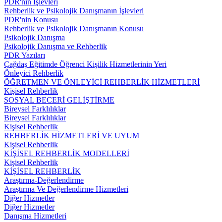
PDR'nin İşlevleri
Rehberlik ve Psikolojik Danışmanın İşlevleri
PDR'nin Konusu
Rehberlik ve Psikolojik Danışmanın Konusu
Psikolojik Danışma
Psikolojik Danışma ve Rehberlik
PDR Yazıları
Çağdaş Eğitimde Öğrenci Kişilik Hizmetlerinin Yeri
Önleyici Rehberlik
ÖĞRETMEN VE ÖNLEYİCİ REHBERLİK HİZMETLERİ
Kişisel Rehberlik
SOSYAL BECERİ GELİŞTİRME
Bireysel Farklılıklar
Bireysel Farklılıklar
Kişisel Rehberlik
REHBERLİK HİZMETLERİ VE UYUM
Kişisel Rehberlik
KİŞİSEL REHBERLİK MODELLERİ
Kişisel Rehberlik
KİŞİSEL REHBERLİK
Araştırma-Değerlendirme
Araştırma Ve Değerlendirme Hizmetleri
Diğer Hizmetler
Diğer Hizmetler
Danışma Hizmetleri