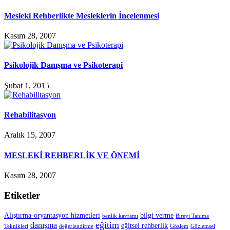
Mesleki Rehberlikte Mesleklerin İncelenmesi
Kasım 28, 2007
Psikolojik Danışma ve Psikoterapi
Şubat 1, 2015
Rehabilitasyon
Aralık 15, 2007
MESLEKİ REHBERLİK VE ÖNEMİ
Kasım 28, 2007
Etiketler
Alıştırma-oryantasyon hizmetleri
bilgi verme
benlik kavramı
Bireyi Tanıma
eğitim
danışma
eğitsel rehberlik
Teknikleri
değerlendirme
Gözlem
Gözlemsel