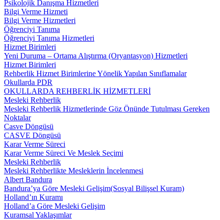
Psikolojik Danışma Hizmetleri
Bilgi Verme Hizmeti
Bilgi Verme Hizmetleri
Öğrenciyi Tanıma
Öğrenciyi Tanıma Hizmetleri
Hizmet Birimleri
Yeni Duruma – Ortama Alıştırma (Oryantasyon) Hizmetleri
Hizmet Birimleri
Rehberlik Hizmet Birimlerine Yönelik Yapılan Sınıflamalar
Okullarda PDR
OKULLARDA REHBERLİK HİZMETLERİ
Mesleki Rehberlik
Mesleki Rehberlik Hizmetlerinde Göz Önünde Tutulması Gereken
Noktalar
Casve Döngüsü
CASVE Döngüsü
Karar Verme Süreci
Karar Verme Süreci Ve Meslek Seçimi
Mesleki Rehberlik
Mesleki Rehberlikte Mesleklerin İncelenmesi
Albert Bandura
Bandura’ya Göre Mesleki Gelişim(Sosyal Bilişsel Kuram)
Holland’ın Kuramı
Holland’a Göre Mesleki Gelişim
Kuramsal Yaklaşımlar