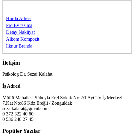
Sponsorlarımıza Teşekkürler
Hurda Adresi
Pro Ev taşıma
Detay Nakliyat
Alkom Kompozit
İlknur Branda
İletişim
Psikolog Dr. Sezai Kalafat
İş Adresi
Müftü Mahallesi Süheyla Erel Sokak No:2/1 AyCity İş Merkezi
7.Kat No:86 Kdz.Ereğli / Zonguldak
sezaikalafat@gmail.com
0 372 322 40 60
0 536 248 27 45
Popüler Yazılar