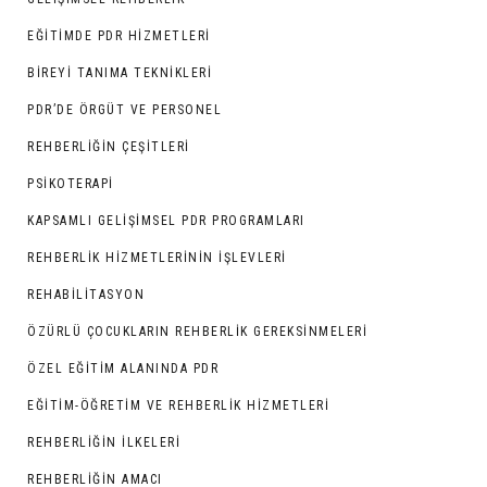
EĞITIMDE PDR HIZMETLERI
BIREYI TANIMA TEKNIKLERI
PDR’DE ÖRGÜT VE PERSONEL
REHBERLIĞIN ÇEŞITLERI
PSIKOTERAPI
KAPSAMLI GELIŞIMSEL PDR PROGRAMLARI
REHBERLIK HIZMETLERININ İŞLEVLERI
REHABILITASYON
ÖZÜRLÜ ÇOCUKLARIN REHBERLIK GEREKSINMELERI
ÖZEL EĞITIM ALANINDA PDR
EĞITIM-ÖĞRETIM VE REHBERLIK HIZMETLERI
REHBERLIĞIN İLKELERI
REHBERLIĞIN AMACI