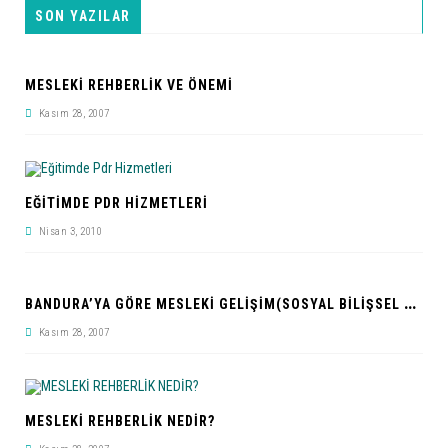
SON YAZILAR
MESLEKİ REHBERLİK VE ÖNEMİ
Kasım 28, 2007
EĞITIMDE PDR HIZMETLERI
Nisan 3, 2010
B
ANDURA’YA GÖRE MESLEKI GELIŞIM(SOSYAL BILIŞSEL KURAM)
Kasım 28, 2007
MESLEKİ REHBERLİK NEDİR?