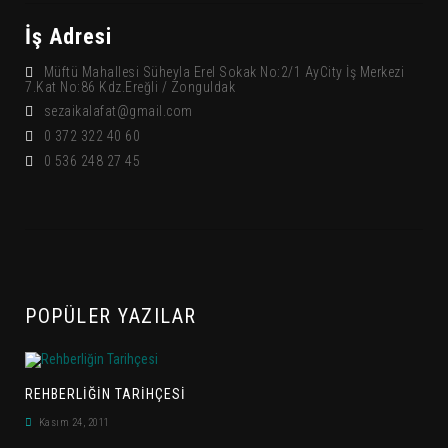
İş Adresi
Müftü Mahallesi Süheyla Erel Sokak No:2/1 AyCity İş Merkezi
7.Kat No:86 Kdz.Ereğli / Zonguldak
sezaikalafat@gmail.com
0 372 322 40 60
0 536 248 27 45
POPÜLER YAZILAR
REHBERLIĞIN TARIHÇESI
Kasım 24, 2011