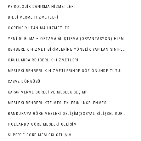
PSIKOLOJIK DANIŞMA HIZMETLERI
BILGI VERME HIZMETLERI
ÖĞRENCIYI TANIMA HIZMETLERI
YENI DURUMA – ORTAMA ALIŞTIRMA (ORYANTASYON) HIZMETLERI
REHBERLIK HIZMET BIRIMLERINE YÖNELIK YAPILAN SINIFLAMALAR
OKULLARDA REHBERLİK HİZMETLERİ
MESLEKI REHBERLIK HIZMETLERINDE GÖZ ÖNÜNDE TUTULMASI GEREKEN NOKTALAR
CASVE DÖNGÜSÜ
KARAR VERME SÜRECI VE MESLEK SEÇIMI
MESLEKI REHBERLIKTE MESLEKLERIN İNCELENMESI
BANDURA’YA GÖRE MESLEKI GELIŞIM(SOSYAL BILIŞSEL KURAM)
HOLLAND’A GÖRE MESLEKI GELIŞIM
SUPER’ E GÖRE MESLEKI GELIŞIM