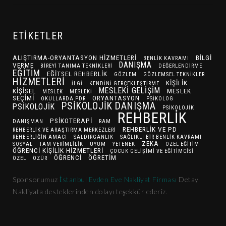
ETIKETLER
ALIŞTIRMA-ORYANTASYON HIZMETLERI
BILGI
BENLIK KAVRAMI
DANIŞMA
VERME
BIREYI TANIMA TEKNIKLERI
DEĞERLENDIRME
EĞITIM
EĞITSEL REHBERLIK
GÖZLEM
GÖZLEMSEL TEKNIKLER
HIZMETLERI
KIŞILIK
ILGI
KENDINI GERÇEKLEŞTIRME
MESLEKI GELIŞIM
KIŞISEL
MESLEK
MESLEK
MESLEKI
SEÇIMI
ORYANTASYON
OKULLARDA PDR
PSIKOLOG
PSIKOLOJIK DANIŞMA
PSIKOLOJIK
PSIKOLOJIK
REHBERLIK
PSIKOTERAPI
DANIŞMAN
RAM
REHBERLIK VE PD
REHBERLIK VE ARAŞTIRMA MERKEZLERI
REHBERLIĞIN AMACI
SALDIRGANLIK
SAĞLIKLI BIR BENLIK KAVRAMI
ZEKA
SOSYAL
TAM VERIMLILIK
UYUM
YETENEK
ÖZEL EĞITIM
ÖĞRENCI KIŞILIK HIZMETLERI
ÇOCUK GELIŞIMI VE EĞITIMCISI
ÖĞRENCI
ÖĞRETIM
ÖZEL
ÖZÜR
Sponsorumuz
İstanbul Evden Eve Nakliyat Firması
Detay
Nakliyata desteklerinden dolayı teşekkür ederiz.