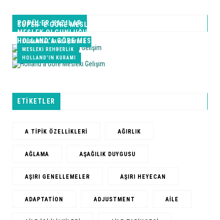
POPÜLER YAZILAR
SUPER’ E GÖRE MESLEKI GELIŞIM
MESLEK OLGUNLUĞU
HOLLAND’A GÖRE MESLEKI GELIŞIM
KURAMSAL YAKLAŞIMLAR
MESLEKI REHBERLIK
HOLLAND’IN KURAMI
ETİKETLER
A TIPIK ÖZELLIKLERI
AĞIRLIK
AĞLAMA
AŞAĞILIK DUYGUSU
AŞIRI GENELLEMELER
AŞIRI HEYECAN
ADAPTATION
ADJUSTMENT
AILE