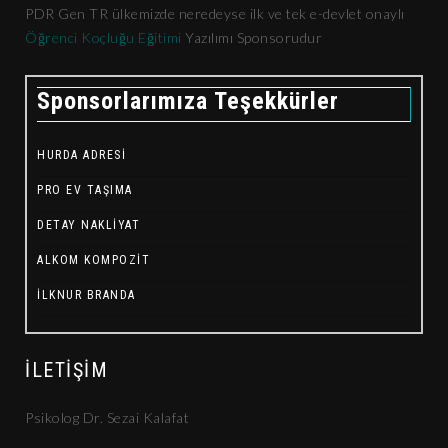
PDR Gen TR ülkemizde neredeyse ilk ve tek e-devlet onaylı
Öğrenci Koçluğu Eğitimi
Yazılımı Sponsorudur
Sponsorlarımıza Teşekkürler
HURDA ADRESI
PRO EV TAŞIMA
DETAY NAKLIYAT
ALKOM KOMPOZIT
İLKNUR BRANDA
İLETIŞIM
Psikolog Dr. Sezai Kalafat