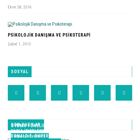
Ekim 28, 2016
PSIKOLOJIK DANIŞMA VE PSIKOTERAPI
Şubat 1, 2015
SOSYAL
SON YAZILAR
UYUMA YÖNELIK PROBLEM ALANLARI
VAK’A İNCELEMESI
DONALD E. SUPER’IN BENLIK KAVRAMI KURAMI
KIŞISEL REHBERLIK