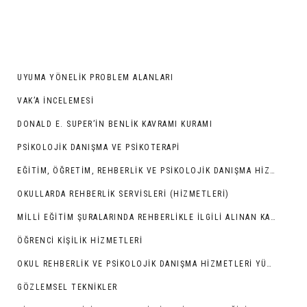
UYUMA YÖNELIK PROBLEM ALANLARI
VAK’A İNCELEMESI
DONALD E. SUPER’IN BENLIK KAVRAMI KURAMI
PSIKOLOJIK DANIŞMA VE PSIKOTERAPI
EĞITIM, ÖĞRETIM, REHBERLIK VE PSIKOLOJIK DANIŞMA HIZMETLERI
OKULLARDA REHBERLIK SERVISLERI (HIZMETLERI)
MILLI EĞITIM ŞURALARINDA REHBERLIKLE İLGILI ALINAN KARARLAR
ÖĞRENCI KIŞILIK HIZMETLERI
OKUL REHBERLIK VE PSIKOLOJIK DANIŞMA HIZMETLERI YÜRÜTME KOMISYONUNUN KURULUŞU VE GÖREVLERI
GÖZLEMSEL TEKNIKLER