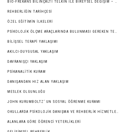
BIO-FREKANS BILINÇALTI TELKIN İLE BIREYSEL DEĞIŞIM – GELIŞIM
REHBERLIĞIN TARIHÇESI
ÖZEL EĞITIMIN İLKELERI
PSIKOLOJIK ÖLÇME ARAÇLARINDA BULUNMASI GEREKEN TEKNIK ÖZELLIKLER
BILIŞSEL TERAPI YAKLAŞIMI
AKILCI-DUYGUSAL YAKLAŞIM
DAVRANIŞÇI YAKLAŞIM
PSIKANALITIK KURAM
DANIŞANDAN HIZ ALAN YAKLAŞIM
MESLEK OLGUNLUĞU
JOHN KURUMBOLTZ’ UN SOSYAL ÖĞRENME KURAMI
OKULLARDA PSIKOLOJIK DANIŞMA VE REHBERLIK HIZMETLERI
ALANLARA GÖRE ÖĞRENCI YETERLIKLERI
GELIŞIMSEL REHBERLIK