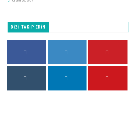
Kasım 28, 2007
BİZİ TAKİP EDİN
FACEBOOK
TWITTER
PINTEREST
INSTAGRAM
LINKEDIN
YOUTUBE