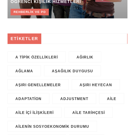
ÖĞRENCI KIŞILIK HIZMETLERI
REHBERLIK VE PD
ETİKETLER
A TIPIK ÖZELLIKLERI
AĞIRLIK
AĞLAMA
AŞAĞILIK DUYGUSU
AŞIRI GENELLEMELER
AŞIRI HEYECAN
ADAPTATION
ADJUSTMENT
AILE
AILE IÇI ILIŞKILERI
AILE TARIHÇESI
AILENIN SOSYOEKONOMIK DURUMU