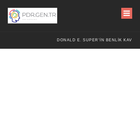
DONALD E. SUPER’IN BENLIK KAVRAMI KURAMI
PS