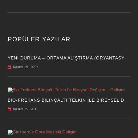
POPÜLER YAZILAR
Y
ENI DURUMA – ORTAMA ALIŞTIRMA (ORYANTASYON) HIZMETLERI
Kasım 29, 2007
B
IO-FREKANS BILINÇALTI TELKIN İLE BIREYSEL DEĞIŞIM – GELIŞIM
Kasım 25, 2011