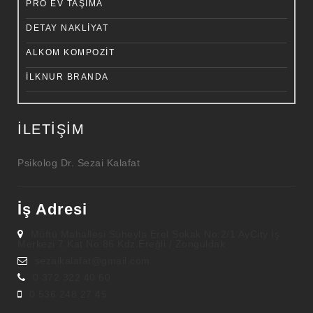
PRO EV TAŞIMA
DETAY NAKLIYAT
ALKOM KOMPOZIT
İLKNUR BRANDA
İLETIŞIM
Psikolog Dr. Sezai Kalafat
İş Adresi
Müftü Mahallesi Süheyla Erel Sokak No:2/1 AyCity İş
Merkezi 7.Kat No:86 Kdz.Ereğli / Zonguldak
sezaikalafat@gmail.com
0 372 322 40 60
0 536 248 27 45