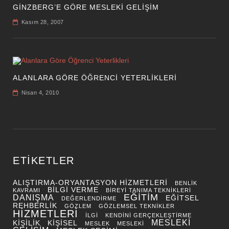
GINZBERG’E GÖRE MESLEKI GELIŞIM
Kasım 28, 2007
ALANLARA GÖRE ÖĞRENCI YETERLIKLERI
Nisan 4, 2010
ETIKETLER
ALIŞTIRMA-ORYANTASYON HIZMETLERI
BENLIK
BILGI VERME
KAVRAMI
BIREYI TANIMA TEKNIKLERI
EĞITIM
DANIŞMA
EĞITSEL
DEĞERLENDIRME
REHBERLIK
GÖZLEM
GÖZLEMSEL TEKNIKLER
HIZMETLERI
ILGI
KENDINI GERÇEKLEŞTIRME
MESLEKI
KIŞILIK
KIŞISEL
MESLEK
MESLEKI