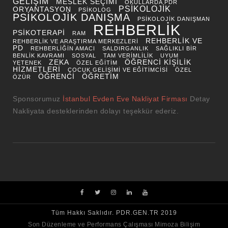
GELIŞIM
MESLEK SEÇIMI
OKULLARDA PDR
PSIKOLOJIK
ORYANTASYON
PSIKOLOG
PSIKOLOJIK DANIŞMA
PSIKOLOJIK DANIŞMAN
REHBERLIK
PSIKOTERAPI
RAM
REHBERLIK VE
REHBERLIK VE ARAŞTIRMA MERKEZLERI
PD
REHBERLIĞIN AMACI
SALDIRGANLIK
SAĞLIKLI BIR
BENLIK KAVRAMI
SOSYAL
TAM VERIMLILIK
UYUM
ZEKA
ÖĞRENCI KIŞILIK
YETENEK
ÖZEL EĞITIM
HIZMETLERI
ÇOCUK GELIŞIMI VE EĞITIMCISI
ÖZEL
ÖĞRENCI
ÖĞRETIM
ÖZÜR
Sponsorumuz
İstanbul Evden Eve Nakliyat Firması
Detay
Nakliyata desteklerinden dolayı teşekkür ederiz.
Tüm Hakkı Saklıdır. PDR.GEN.TR 2019
Son Düzenleme ve Performans Çalışması Mimoza Bilişim