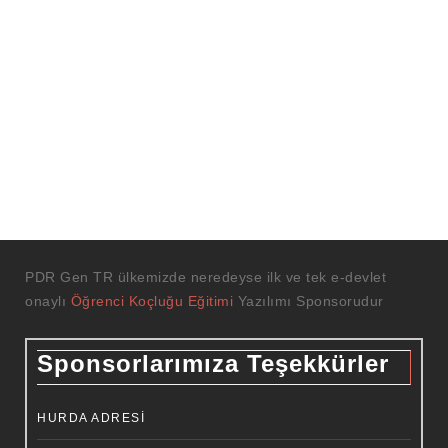
PDR Gen TR ülkemizde neredeyse ilk ve tek e-devlet
onaylı
Öğrenci Koçluğu Eğitimi
Yazılımı Sponsorudur
Sponsorlarımıza Teşekkürler
HURDA ADRESI