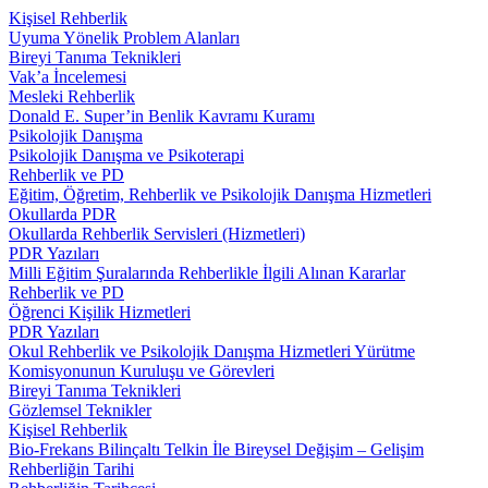
Kişisel Rehberlik
Uyuma Yönelik Problem Alanları
Bireyi Tanıma Teknikleri
Vak’a İncelemesi
Mesleki Rehberlik
Donald E. Super’in Benlik Kavramı Kuramı
Psikolojik Danışma
Psikolojik Danışma ve Psikoterapi
Rehberlik ve PD
Eğitim, Öğretim, Rehberlik ve Psikolojik Danışma Hizmetleri
Okullarda PDR
Okullarda Rehberlik Servisleri (Hizmetleri)
PDR Yazıları
Milli Eğitim Şuralarında Rehberlikle İlgili Alınan Kararlar
Rehberlik ve PD
Öğrenci Kişilik Hizmetleri
PDR Yazıları
Okul Rehberlik ve Psikolojik Danışma Hizmetleri Yürütme
Komisyonunun Kuruluşu ve Görevleri
Bireyi Tanıma Teknikleri
Gözlemsel Teknikler
Kişisel Rehberlik
Bio-Frekans Bilinçaltı Telkin İle Bireysel Değişim – Gelişim
Rehberliğin Tarihi