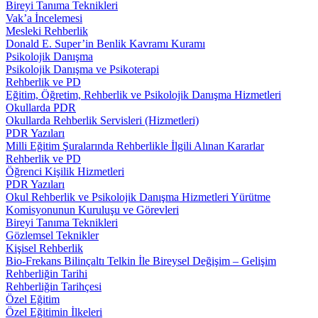
Bireyi Tanıma Teknikleri
Vak’a İncelemesi
Mesleki Rehberlik
Donald E. Super’in Benlik Kavramı Kuramı
Psikolojik Danışma
Psikolojik Danışma ve Psikoterapi
Rehberlik ve PD
Eğitim, Öğretim, Rehberlik ve Psikolojik Danışma Hizmetleri
Okullarda PDR
Okullarda Rehberlik Servisleri (Hizmetleri)
PDR Yazıları
Milli Eğitim Şuralarında Rehberlikle İlgili Alınan Kararlar
Rehberlik ve PD
Öğrenci Kişilik Hizmetleri
PDR Yazıları
Okul Rehberlik ve Psikolojik Danışma Hizmetleri Yürütme
Komisyonunun Kuruluşu ve Görevleri
Bireyi Tanıma Teknikleri
Gözlemsel Teknikler
Kişisel Rehberlik
Bio-Frekans Bilinçaltı Telkin İle Bireysel Değişim – Gelişim
Rehberliğin Tarihi
Rehberliğin Tarihçesi
Özel Eğitim
Özel Eğitimin İlkeleri