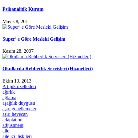
Psikanalitik Kuram
Mayıs 8, 2011
Super’ e Göre Mesleki Gelişim
Kasım 28, 2007
Okullarda Rehberlik Servisleri (Hizmetleri)
Ekim 13, 2013
A tipik özellikleri
ağırlık
ağlama
aşağılık duygusu
aşırı genellemeler
aşırı heyecan
adaptation
adjustment
aile
aile içi ilişkileri