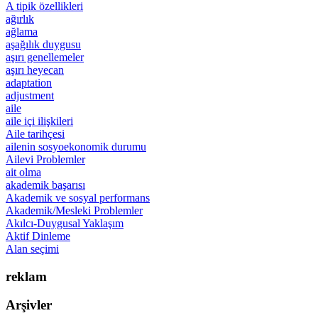
A tipik özellikleri
ağırlık
ağlama
aşağılık duygusu
aşırı genellemeler
aşırı heyecan
adaptation
adjustment
aile
aile içi ilişkileri
Aile tarihçesi
ailenin sosyoekonomik durumu
Ailevi Problemler
ait olma
akademik başarısı
Akademik ve sosyal performans
Akademik/Mesleki Problemler
Akılcı-Duygusal Yaklaşım
Aktif Dinleme
Alan seçimi
reklam
Arşivler