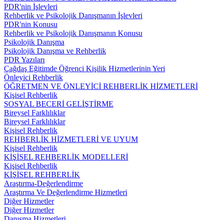
PDR'nin İşlevleri
Rehberlik ve Psikolojik Danışmanın İşlevleri
PDR'nin Konusu
Rehberlik ve Psikolojik Danışmanın Konusu
Psikolojik Danışma
Psikolojik Danışma ve Rehberlik
PDR Yazıları
Çağdaş Eğitimde Öğrenci Kişilik Hizmetlerinin Yeri
Önleyici Rehberlik
ÖĞRETMEN VE ÖNLEYİCİ REHBERLİK HİZMETLERİ
Kişisel Rehberlik
SOSYAL BECERİ GELİŞTİRME
Bireysel Farklılıklar
Bireysel Farklılıklar
Kişisel Rehberlik
REHBERLİK HİZMETLERİ VE UYUM
Kişisel Rehberlik
KİŞİSEL REHBERLİK MODELLERİ
Kişisel Rehberlik
KİŞİSEL REHBERLİK
Araştırma-Değerlendirme
Araştırma Ve Değerlendirme Hizmetleri
Diğer Hizmetler
Diğer Hizmetler
Danışma Hizmetleri