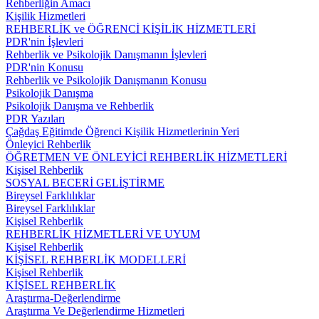
Rehberliğin Amacı
Kişilik Hizmetleri
REHBERLİK ve ÖĞRENCİ KİŞİLİK HİZMETLERİ
PDR'nin İşlevleri
Rehberlik ve Psikolojik Danışmanın İşlevleri
PDR'nin Konusu
Rehberlik ve Psikolojik Danışmanın Konusu
Psikolojik Danışma
Psikolojik Danışma ve Rehberlik
PDR Yazıları
Çağdaş Eğitimde Öğrenci Kişilik Hizmetlerinin Yeri
Önleyici Rehberlik
ÖĞRETMEN VE ÖNLEYİCİ REHBERLİK HİZMETLERİ
Kişisel Rehberlik
SOSYAL BECERİ GELİŞTİRME
Bireysel Farklılıklar
Bireysel Farklılıklar
Kişisel Rehberlik
REHBERLİK HİZMETLERİ VE UYUM
Kişisel Rehberlik
KİŞİSEL REHBERLİK MODELLERİ
Kişisel Rehberlik
KİŞİSEL REHBERLİK
Araştırma-Değerlendirme
Araştırma Ve Değerlendirme Hizmetleri