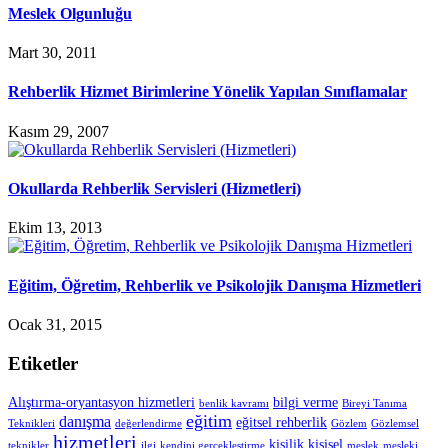
Meslek Olgunluğu
Mart 30, 2011
Rehberlik Hizmet Birimlerine Yönelik Yapılan Sınıflamalar
Kasım 29, 2007
Okullarda Rehberlik Servisleri (Hizmetleri)
Ekim 13, 2013
Eğitim, Öğretim, Rehberlik ve Psikolojik Danışma Hizmetleri
Ocak 31, 2015
Etiketler
Alıştırma-oryantasyon hizmetleri
bilgi verme
benlik kavramı
Bireyi Tanıma
eğitim
danışma
eğitsel rehberlik
Teknikleri
değerlendirme
Gözlem
Gözlemsel
hizmetleri
kişilik
kişisel
teknikler
ilgi
kendini gerçekleştirme
meslek
mesleki