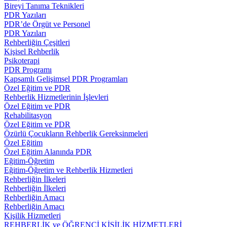
Bireyi Tanıma Teknikleri
PDR Yazıları
PDR’de Örgüt ve Personel
PDR Yazıları
Rehberliğin Çeşitleri
Kişisel Rehberlik
Psikoterapi
PDR Programı
Kapsamlı Gelişimsel PDR Programları
Özel Eğitim ve PDR
Rehberlik Hizmetlerinin İşlevleri
Özel Eğitim ve PDR
Rehabilitasyon
Özel Eğitim ve PDR
Özürlü Çocukların Rehberlik Gereksinmeleri
Özel Eğitim
Özel Eğitim Alanında PDR
Eğitim-Öğretim
Eğitim-Öğretim ve Rehberlik Hizmetleri
Rehberliğin İlkeleri
Rehberliğin İlkeleri
Rehberliğin Amacı
Rehberliğin Amacı
Kişilik Hizmetleri
REHBERLİK ve ÖĞRENCİ KİŞİLİK HİZMETLERİ