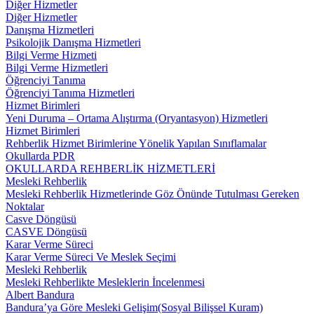
Diğer Hizmetler
Diğer Hizmetler
Danışma Hizmetleri
Psikolojik Danışma Hizmetleri
Bilgi Verme Hizmeti
Bilgi Verme Hizmetleri
Öğrenciyi Tanıma
Öğrenciyi Tanıma Hizmetleri
Hizmet Birimleri
Yeni Duruma – Ortama Alıştırma (Oryantasyon) Hizmetleri
Hizmet Birimleri
Rehberlik Hizmet Birimlerine Yönelik Yapılan Sınıflamalar
Okullarda PDR
OKULLARDA REHBERLİK HİZMETLERİ
Mesleki Rehberlik
Mesleki Rehberlik Hizmetlerinde Göz Önünde Tutulması Gereken
Noktalar
Casve Döngüsü
CASVE Döngüsü
Karar Verme Süreci
Karar Verme Süreci Ve Meslek Seçimi
Mesleki Rehberlik
Mesleki Rehberlikte Mesleklerin İncelenmesi
Albert Bandura
Bandura’ya Göre Mesleki Gelişim(Sosyal Bilişsel Kuram)