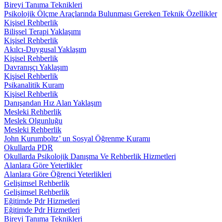
Bireyi Tanıma Teknikleri
Psikolojik Ölçme Araçlarında Bulunması Gereken Teknik Özellikler
Kişisel Rehberlik
Bilişsel Terapi Yaklaşımı
Kişisel Rehberlik
Akılcı-Duygusal Yaklaşım
Kişisel Rehberlik
Davranışçı Yaklaşım
Kişisel Rehberlik
Psikanalitik Kuram
Kişisel Rehberlik
Danışandan Hız Alan Yaklaşım
Mesleki Rehberlik
Meslek Olgunluğu
Mesleki Rehberlik
John Kurumboltz’ un Sosyal Öğrenme Kuramı
Okullarda PDR
Okullarda Psikolojik Danışma Ve Rehberlik Hizmetleri
Alanlara Göre Yeterlikler
Alanlara Göre Öğrenci Yeterlikleri
Gelişimsel Rehberlik
Gelişimsel Rehberlik
Eğitimde Pdr Hizmetleri
Eğitimde Pdr Hizmetleri
Bireyi Tanıma Teknikleri