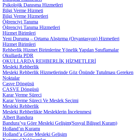
Psikolojik Danışma Hizmetleri
Bilgi Verme Hizmeti
Bilgi Verme Hizmetleri
Öğrenciyi Tanıma
Öğrenciyi Tanıma Hizmetleri
Hizmet Birimleri
Yeni Duruma – Ortama Alıştırma (Oryantasyon) Hizmetleri
Hizmet Birimleri
Rehberlik Hizmet Birimlerine Yönelik Yapılan Sınıflamalar
Okullarda PDR
OKULLARDA REHBERLİK HİZMETLERİ
Mesleki Rehberlik
Mesleki Rehberlik Hizmetlerinde Göz Önünde Tutulması Gereken
Noktalar
Casve Döngüsü
CASVE Döngüsü
Karar Verme Süreci
Karar Verme Süreci Ve Meslek Seçimi
Mesleki Rehberlik
Mesleki Rehberlikte Mesleklerin İncelenmesi
Albert Bandura
Bandura’ya Göre Mesleki Gelişim(Sosyal Bilişsel Kuram)
Holland’ın Kuramı
Holland’a Göre Mesleki Gelişim
Kuramsal Yaklaşımlar