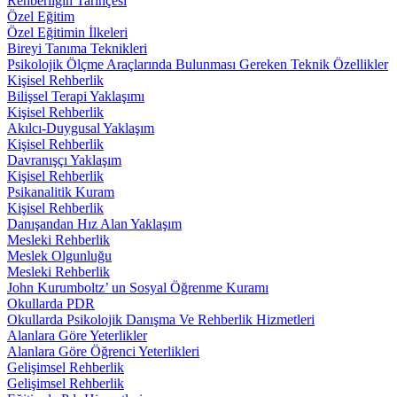
Rehberliğin Tarihçesi
Özel Eğitim
Özel Eğitimin İlkeleri
Bireyi Tanıma Teknikleri
Psikolojik Ölçme Araçlarında Bulunması Gereken Teknik Özellikler
Kişisel Rehberlik
Bilişsel Terapi Yaklaşımı
Kişisel Rehberlik
Akılcı-Duygusal Yaklaşım
Kişisel Rehberlik
Davranışçı Yaklaşım
Kişisel Rehberlik
Psikanalitik Kuram
Kişisel Rehberlik
Danışandan Hız Alan Yaklaşım
Mesleki Rehberlik
Meslek Olgunluğu
Mesleki Rehberlik
John Kurumboltz’ un Sosyal Öğrenme Kuramı
Okullarda PDR
Okullarda Psikolojik Danışma Ve Rehberlik Hizmetleri
Alanlara Göre Yeterlikler
Alanlara Göre Öğrenci Yeterlikleri
Gelişimsel Rehberlik
Gelişimsel Rehberlik