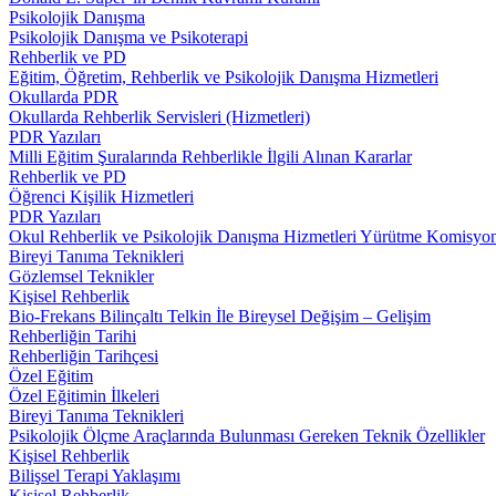
Psikolojik Danışma
Psikolojik Danışma ve Psikoterapi
Rehberlik ve PD
Eğitim, Öğretim, Rehberlik ve Psikolojik Danışma Hizmetleri
Okullarda PDR
Okullarda Rehberlik Servisleri (Hizmetleri)
PDR Yazıları
Milli Eğitim Şuralarında Rehberlikle İlgili Alınan Kararlar
Rehberlik ve PD
Öğrenci Kişilik Hizmetleri
PDR Yazıları
Okul Rehberlik ve Psikolojik Danışma Hizmetleri Yürütme Komisyo
Bireyi Tanıma Teknikleri
Gözlemsel Teknikler
Kişisel Rehberlik
Bio-Frekans Bilinçaltı Telkin İle Bireysel Değişim – Gelişim
Rehberliğin Tarihi
Rehberliğin Tarihçesi
Özel Eğitim
Özel Eğitimin İlkeleri
Bireyi Tanıma Teknikleri
Psikolojik Ölçme Araçlarında Bulunması Gereken Teknik Özellikler
Kişisel Rehberlik
Bilişsel Terapi Yaklaşımı
Kişisel Rehberlik