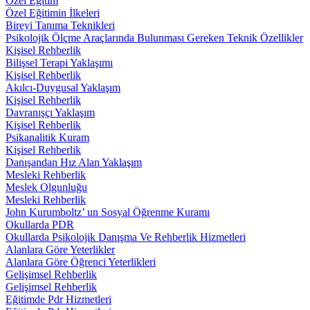
Özel Eğitim
Özel Eğitimin İlkeleri
Bireyi Tanıma Teknikleri
Psikolojik Ölçme Araçlarında Bulunması Gereken Teknik Özellikler
Kişisel Rehberlik
Bilişsel Terapi Yaklaşımı
Kişisel Rehberlik
Akılcı-Duygusal Yaklaşım
Kişisel Rehberlik
Davranışçı Yaklaşım
Kişisel Rehberlik
Psikanalitik Kuram
Kişisel Rehberlik
Danışandan Hız Alan Yaklaşım
Mesleki Rehberlik
Meslek Olgunluğu
Mesleki Rehberlik
John Kurumboltz’ un Sosyal Öğrenme Kuramı
Okullarda PDR
Okullarda Psikolojik Danışma Ve Rehberlik Hizmetleri
Alanlara Göre Yeterlikler
Alanlara Göre Öğrenci Yeterlikleri
Gelişimsel Rehberlik
Gelişimsel Rehberlik
Eğitimde Pdr Hizmetleri