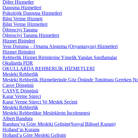
Diğer Hizmetler
Danışma Hizmetleri
Psikolojik Danışma Hizmetleri
Bilgi Verme Hizmeti
Bilgi Verme Hizmetleri
Öğrenciyi Tanıma
Öğrenciyi Tanıma Hizmetleri
Hizmet Birimleri
Yeni Duruma – Ortama Alıştırma (Oryantasyon) Hizmetleri
Hizmet Birimleri
Rehberlik Hizmet Birimlerine Yönelik Yapılan Sınıflamalar
Okullarda PDR
OKULLARDA REHBERLİK HİZMETLERİ
Mesleki Rehberlik
Mesleki Rehberlik Hizmetlerinde Göz Önünde Tutulması Gereken No
Casve Döngüsü
CASVE Döngüsü
Karar Verme Süreci
Karar Verme Süreci Ve Meslek Seçimi
Mesleki Rehberlik
Mesleki Rehberlikte Mesleklerin İncelenmesi
Albert Bandura
Bandura’ya Göre Mesleki Gelişim(Sosyal Bilişsel Kuram)
Holland’ın Kuramı
Holland’a Göre Mesleki Gelişim