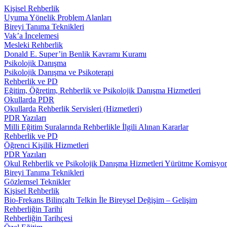
Kişisel Rehberlik
Uyuma Yönelik Problem Alanları
Bireyi Tanıma Teknikleri
Vak’a İncelemesi
Mesleki Rehberlik
Donald E. Super’in Benlik Kavramı Kuramı
Psikolojik Danışma
Psikolojik Danışma ve Psikoterapi
Rehberlik ve PD
Eğitim, Öğretim, Rehberlik ve Psikolojik Danışma Hizmetleri
Okullarda PDR
Okullarda Rehberlik Servisleri (Hizmetleri)
PDR Yazıları
Milli Eğitim Şuralarında Rehberlikle İlgili Alınan Kararlar
Rehberlik ve PD
Öğrenci Kişilik Hizmetleri
PDR Yazıları
Okul Rehberlik ve Psikolojik Danışma Hizmetleri Yürütme Komisyo
Bireyi Tanıma Teknikleri
Gözlemsel Teknikler
Kişisel Rehberlik
Bio-Frekans Bilinçaltı Telkin İle Bireysel Değişim – Gelişim
Rehberliğin Tarihi
Rehberliğin Tarihçesi