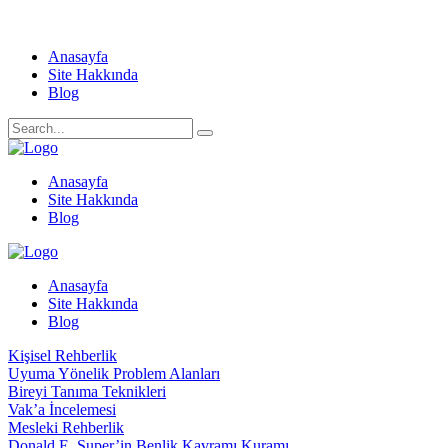
Anasayfa
Site Hakkında
Blog
Anasayfa
Site Hakkında
Blog
Anasayfa
Site Hakkında
Blog
Kişisel Rehberlik
Uyuma Yönelik Problem Alanları
Bireyi Tanıma Teknikleri
Vak’a İncelemesi
Mesleki Rehberlik
Donald E. Super’in Benlik Kavramı Kuramı