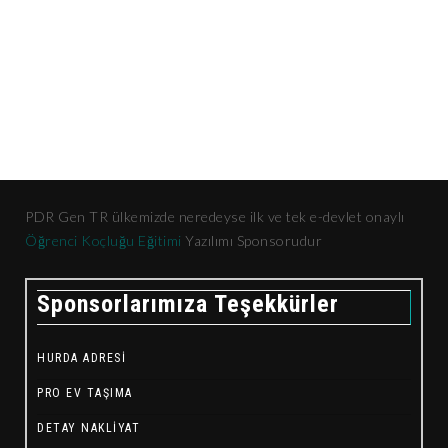
PDR Gen TR ülkemizde neredeyse ilk ve tek e-devlet onaylı
Öğrenci Koçluğu Eğitimi
Yazılımı Sponsorudur
Sponsorlarımıza Teşekkürler
HURDA ADRESI
PRO EV TAŞIMA
DETAY NAKLIYAT