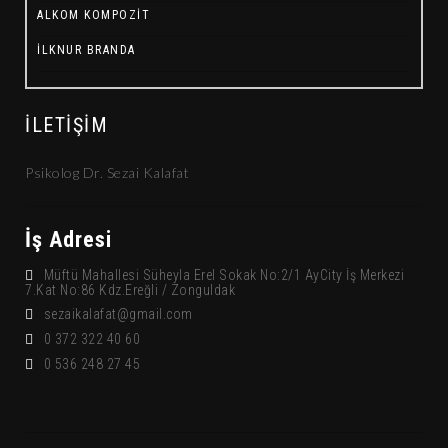
ALKOM KOMPOZIT
İLKNUR BRANDA
İLETIŞIM
Psikolog Dr. Sezai Kalafat
İş Adresi
Müftü Mahallesi Süheyla Erel Sokak No:2/1 AyCity İş Merkezi
7.Kat No:86 Kdz.Ereğli / Zonguldak
sezaikalafat@gmail.com
0 372 322 40 60
0 536 248 27 45