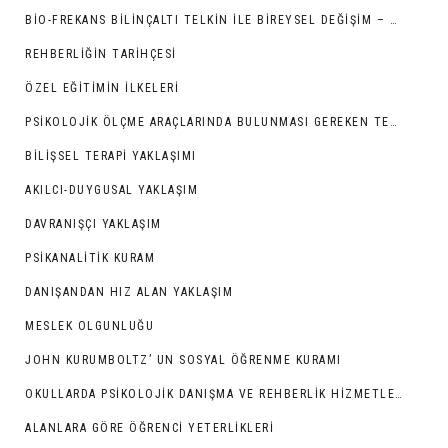
BIO-FREKANS BILINÇALTI TELKIN İLE BIREYSEL DEĞIŞIM – GELIŞIM
REHBERLIĞIN TARIHÇESI
ÖZEL EĞITIMIN İLKELERI
PSIKOLOJIK ÖLÇME ARAÇLARINDA BULUNMASI GEREKEN TEKNIK ÖZELLIKLER
BILIŞSEL TERAPI YAKLAŞIMI
AKILCI-DUYGUSAL YAKLAŞIM
DAVRANIŞÇI YAKLAŞIM
PSIKANALITIK KURAM
DANIŞANDAN HIZ ALAN YAKLAŞIM
MESLEK OLGUNLUĞU
JOHN KURUMBOLTZ’ UN SOSYAL ÖĞRENME KURAMI
OKULLARDA PSIKOLOJIK DANIŞMA VE REHBERLIK HIZMETLERI
ALANLARA GÖRE ÖĞRENCI YETERLIKLERI