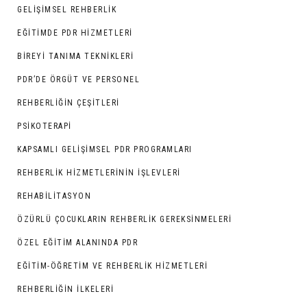
GELIŞIMSEL REHBERLIK
EĞITIMDE PDR HIZMETLERI
BIREYI TANIMA TEKNIKLERI
PDR’DE ÖRGÜT VE PERSONEL
REHBERLIĞIN ÇEŞITLERI
PSIKOTERAPI
KAPSAMLI GELIŞIMSEL PDR PROGRAMLARI
REHBERLIK HIZMETLERININ İŞLEVLERI
REHABILITASYON
ÖZÜRLÜ ÇOCUKLARIN REHBERLIK GEREKSINMELERI
ÖZEL EĞITIM ALANINDA PDR
EĞITIM-ÖĞRETIM VE REHBERLIK HIZMETLERI
REHBERLIĞIN İLKELERI