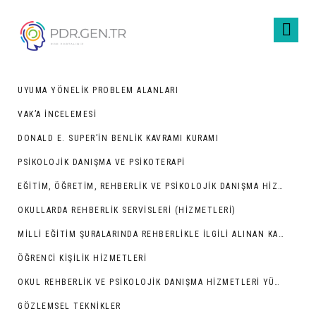
UYUMA YÖNELIK PROBLEM ALANLARI
VAK’A İNCELEMESI
DONALD E. SUPER’IN BENLIK KAVRAMI KURAMI
PSIKOLOJIK DANIŞMA VE PSIKOTERAPI
EĞITIM, ÖĞRETIM, REHBERLIK VE PSIKOLOJIK DANIŞMA HIZMETLERI
OKULLARDA REHBERLIK SERVISLERI (HIZMETLERI)
MILLI EĞITIM ŞURALARINDA REHBERLIKLE İLGILI ALINAN KARARLAR
ÖĞRENCI KIŞILIK HIZMETLERI
OKUL REHBERLIK VE PSIKOLOJIK DANIŞMA HIZMETLERI YÜRÜTME KOMISYONUNUN KURULUŞU VE GÖREVLERI
GÖZLEMSEL TEKNIKLER