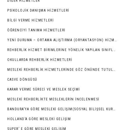
DIĞER HIZMETLER
PSIKOLOJIK DANIŞMA HIZMETLERI
BILGI VERME HIZMETLERI
ÖĞRENCIYI TANIMA HIZMETLERI
YENI DURUMA – ORTAMA ALIŞTIRMA (ORYANTASYON) HIZMETLERI
REHBERLIK HIZMET BIRIMLERINE YÖNELIK YAPILAN SINIFLAMALAR
OKULLARDA REHBERLİK HİZMETLERİ
MESLEKI REHBERLIK HIZMETLERINDE GÖZ ÖNÜNDE TUTULMASI GEREKEN NOKTALAR
CASVE DÖNGÜSÜ
KARAR VERME SÜRECI VE MESLEK SEÇIMI
MESLEKI REHBERLIKTE MESLEKLERIN İNCELENMESI
BANDURA’YA GÖRE MESLEKI GELIŞIM(SOSYAL BILIŞSEL KURAM)
HOLLAND’A GÖRE MESLEKI GELIŞIM
SUPER’ E GÖRE MESLEKI GELIŞIM