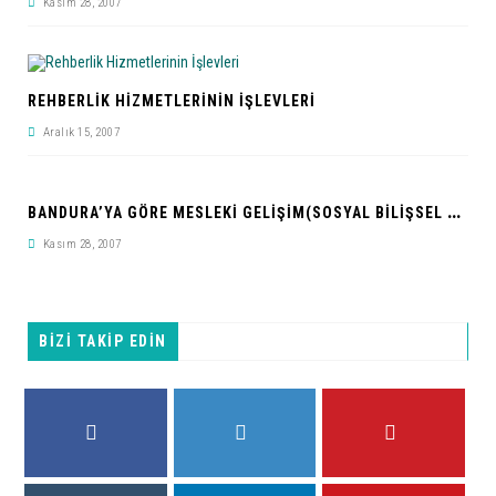
Kasım 28, 2007
REHBERLIK HIZMETLERININ İŞLEVLERI
Aralık 15, 2007
B
ANDURA’YA GÖRE MESLEKI GELIŞIM(SOSYAL BILIŞSEL KURAM)
Kasım 28, 2007
BİZİ TAKİP EDİN
FACEBOOK
TWITTER
PINTEREST