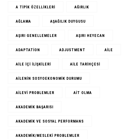
A TIPIK ÖZELLIKLERI
AĞIRLIK
AĞLAMA
AŞAĞILIK DUYGUSU
AŞIRI GENELLEMELER
AŞIRI HEYECAN
ADAPTATION
ADJUSTMENT
AILE
AILE IÇI ILIŞKILERI
AILE TARIHÇESI
AILENIN SOSYOEKONOMIK DURUMU
AILEVI PROBLEMLER
AIT OLMA
AKADEMIK BAŞARISI
AKADEMIK VE SOSYAL PERFORMANS
AKADEMIK/MESLEKI PROBLEMLER