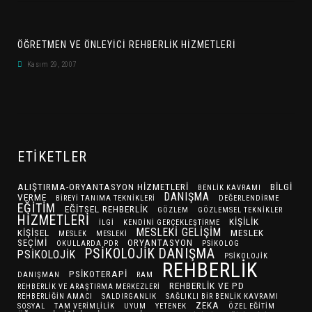
ÖĞRETMEN VE ÖNLEYİCİ REHBERLİK HİZMETLERİ
Kasım 29, 2007
ETIKETLER
ALIŞTIRMA-ORYANTASYON HIZMETLERI
BILGI
BENLIK KAVRAMI
DANIŞMA
VERME
BIREYI TANIMA TEKNIKLERI
DEĞERLENDIRME
EĞITIM
EĞITSEL REHBERLIK
GÖZLEM
GÖZLEMSEL TEKNIKLER
HIZMETLERI
KIŞILIK
ILGI
KENDINI GERÇEKLEŞTIRME
MESLEKI GELIŞIM
KIŞISEL
MESLEK
MESLEK
MESLEKI
SEÇIMI
ORYANTASYON
OKULLARDA PDR
PSIKOLOG
PSIKOLOJIK DANIŞMA
PSIKOLOJIK
PSIKOLOJIK
REHBERLIK
PSIKOTERAPI
DANIŞMAN
RAM
REHBERLIK VE PD
REHBERLIK VE ARAŞTIRMA MERKEZLERI
REHBERLIĞIN AMACI
SALDIRGANLIK
SAĞLIKLI BIR BENLIK KAVRAMI
ZEKA
SOSYAL
TAM VERIMLILIK
UYUM
YETENEK
ÖZEL EĞITIM