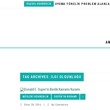
UYUMA YÖNELIK PROBLEM ALANLA
KIŞISEL REHBERLIK
BIREYI TANIMA TEKNIKLERI
VAK’A İNCELEMESI
ME
DONALD E. SUPER’IN BENLIK KAVRAMI KURAMI
PSIKOLOJIK DANIŞMA
PSIKOLOJIK DANIŞMA VE PSIKOTERAPI
RE
A
EĞITIM, ÖĞRETIM, REHBERLIK VE PSIKOLOJIK DANIŞMA HIZMETLERI
OK
OKULLARDA REHBERLIK SERVISLERI (HIZMETLERI)
PDR
MILLI EĞITIM ŞURALARINDA REHBERLIKLE İLGILI ALINAN KARARLAR
RE
ÖĞRENCI KIŞILIK HIZMETLERI
PDR
TAG ARCHIVES: İLGI OLGUNLUĞU
OKUL REHBERLIK VE PSIKOLOJIK DANIŞMA HIZMETLERI YÜRÜTME KOMISYONUNUN KURULUŞU VE GÖREVLERI
BIREYI TANIMA TEKNIKLERI
GÖZLEMSEL TEKNIKLER
KIŞ
MESLEKI REHBERLIK
SUPER’IN KURAMI
BIO-FREKANS BILINÇALTI TELKIN İLE BIREYSEL DEĞIŞIM – GELIŞIM
RE
Ekim 28, 2016
|
No Comments