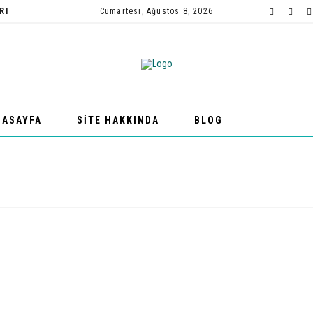
RI
Cumartesi, Ağustos 8, 2026
SLEKI REHBERLIK
HBERLIK VE PD
NASAYFA
SITE HAKKINDA
BLOG
ULLARDA PDR
 YAZILARI
HBERLIK VE PD
 YAZILARI
ISEL REHBERLIK
HBERLIĞIN TARIHI