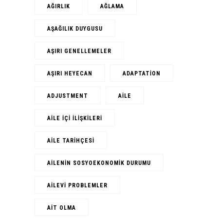
AĞIRLIK
AĞLAMA
AŞAĞILIK DUYGUSU
AŞIRI GENELLEMELER
AŞIRI HEYECAN
ADAPTATION
ADJUSTMENT
AILE
AILE IÇI ILIŞKILERI
AILE TARIHÇESI
AILENIN SOSYOEKONOMIK DURUMU
AILEVI PROBLEMLER
AIT OLMA