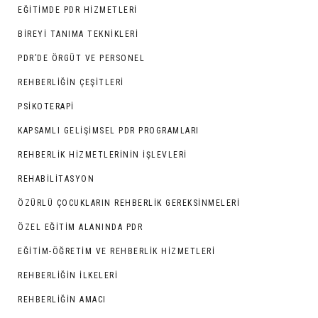
EĞITIMDE PDR HIZMETLERI
BIREYI TANIMA TEKNIKLERI
PDR’DE ÖRGÜT VE PERSONEL
REHBERLIĞIN ÇEŞITLERI
PSIKOTERAPI
KAPSAMLI GELIŞIMSEL PDR PROGRAMLARI
REHBERLIK HIZMETLERININ İŞLEVLERI
REHABILITASYON
ÖZÜRLÜ ÇOCUKLARIN REHBERLIK GEREKSINMELERI
ÖZEL EĞITIM ALANINDA PDR
EĞITIM-ÖĞRETIM VE REHBERLIK HIZMETLERI
REHBERLIĞIN İLKELERI
REHBERLIĞIN AMACI