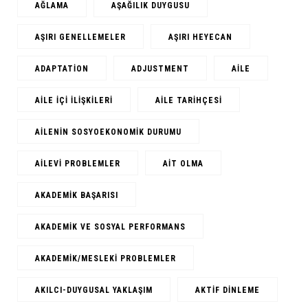
AĞLAMA
AŞAĞILIK DUYGUSU
AŞIRI GENELLEMELER
AŞIRI HEYECAN
ADAPTATION
ADJUSTMENT
AILE
AILE IÇI ILIŞKILERI
AILE TARIHÇESI
AILENIN SOSYOEKONOMIK DURUMU
AILEVI PROBLEMLER
AIT OLMA
AKADEMIK BAŞARISI
AKADEMIK VE SOSYAL PERFORMANS
AKADEMIK/MESLEKI PROBLEMLER
AKILCI-DUYGUSAL YAKLAŞIM
AKTIF DINLEME