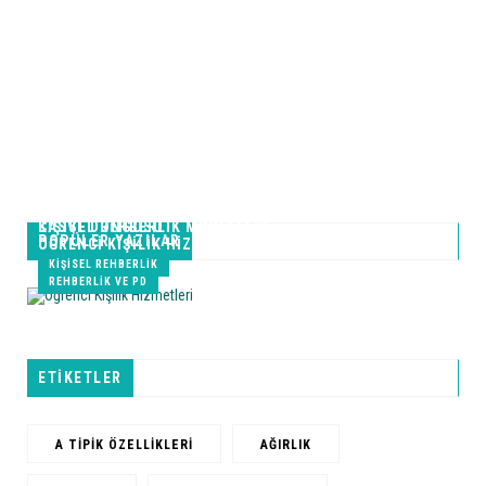
CASVE DÖNGÜSÜ
KİŞİSEL REHBERLİK MODELLERİ
POPÜLER YAZILAR
ÖĞRENCI KIŞILIK HIZMETLERI
CASVE DÖNGÜSÜ
KIŞISEL REHBERLIK
REHBERLIK VE PD
ETİKETLER
A TIPIK ÖZELLIKLERI
AĞIRLIK