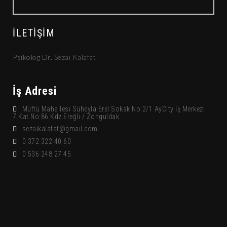
İLETIŞIM
Psikolog Dr. Sezai Kalafat
İş Adresi
Müftü Mahallesi Süheyla Erel Sokak No:2/1 AyCity İş Merkezi
7.Kat No:86 Kdz.Ereğli / Zonguldak
sezaikalafat@gmail.com
0 372 322 40 60
0 536 248 27 45