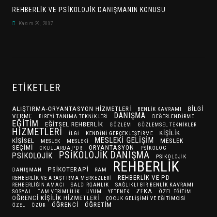
REHBERLIK VE PSIKOLOJIK DANIŞMANIN KONUSU
Kasım 29, 2007
ETIKETLER
ALIŞTIRMA-ORYANTASYON HIZMETLERI
BILGI
BENLIK KAVRAMI
DANIŞMA
VERME
BIREYI TANIMA TEKNIKLERI
DEĞERLENDIRME
EĞITIM
EĞITSEL REHBERLIK
GÖZLEM
GÖZLEMSEL TEKNIKLER
HIZMETLERI
KIŞILIK
ILGI
KENDINI GERÇEKLEŞTIRME
MESLEKI GELIŞIM
KIŞISEL
MESLEK
MESLEK
MESLEKI
SEÇIMI
ORYANTASYON
OKULLARDA PDR
PSIKOLOG
PSIKOLOJIK DANIŞMA
PSIKOLOJIK
PSIKOLOJIK
REHBERLIK
PSIKOTERAPI
DANIŞMAN
RAM
REHBERLIK VE PD
REHBERLIK VE ARAŞTIRMA MERKEZLERI
REHBERLIĞIN AMACI
SALDIRGANLIK
SAĞLIKLI BIR BENLIK KAVRAMI
ZEKA
SOSYAL
TAM VERIMLILIK
UYUM
YETENEK
ÖZEL EĞITIM
ÖĞRENCI KIŞILIK HIZMETLERI
ÇOCUK GELIŞIMI VE EĞITIMCISI
ÖĞRENCI
ÖĞRETIM
ÖZEL
ÖZÜR