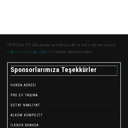
PDR Gen TR ülkemizde neredeyse ilk ve tek e-devlet onaylı
Öğrenci Koçluğu Eğitimi
Yazılımı Sponsorudur
Sponsorlarımıza Teşekkürler
HURDA ADRESI
PRO EV TAŞIMA
DETAY NAKLIYAT
ALKOM KOMPOZIT
İLKNUR BRANDA