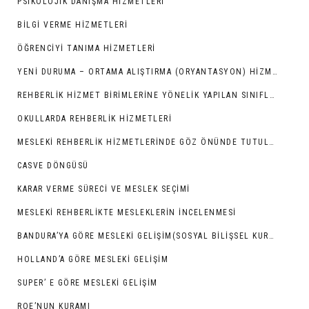
PSIKOLOJIK DANIŞMA HIZMETLERI
BILGI VERME HIZMETLERI
ÖĞRENCIYI TANIMA HIZMETLERI
YENI DURUMA – ORTAMA ALIŞTIRMA (ORYANTASYON) HIZMETLERI
REHBERLIK HIZMET BIRIMLERINE YÖNELIK YAPILAN SINIFLAMALAR
OKULLARDA REHBERLİK HİZMETLERİ
MESLEKI REHBERLIK HIZMETLERINDE GÖZ ÖNÜNDE TUTULMASI GEREKEN NOKTALAR
CASVE DÖNGÜSÜ
KARAR VERME SÜRECI VE MESLEK SEÇIMI
MESLEKI REHBERLIKTE MESLEKLERIN İNCELENMESI
BANDURA’YA GÖRE MESLEKI GELIŞIM(SOSYAL BILIŞSEL KURAM)
HOLLAND’A GÖRE MESLEKI GELIŞIM
SUPER’ E GÖRE MESLEKI GELIŞIM
ROE’NUN KURAMI