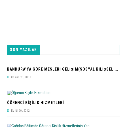
SON YAZILAR
B
ANDURA’YA GÖRE MESLEKI GELIŞIM(SOSYAL BILIŞSEL KURAM)
Kasım 28, 2007
ÖĞRENCI KIŞILIK HIZMETLERI
Eylül 30, 2012