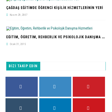
ÇAĞDAŞ EĞITIMDE ÖĞRENCI KIŞILIK HIZMETLERININ YERI
Kasım 29, 2007
E
ĞITIM, ÖĞRETIM, REHBERLIK VE PSIKOLOJIK DANIŞMA HIZMETLERI
Ocak 31, 2015
BİZİ TAKİP EDİN
FACEBOOK
TWITTER
PINTEREST