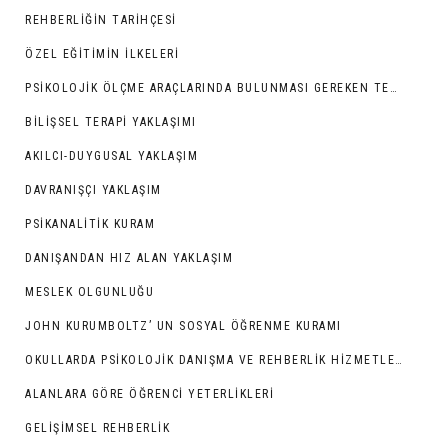
REHBERLIĞIN TARIHÇESI
ÖZEL EĞITIMIN İLKELERI
PSIKOLOJIK ÖLÇME ARAÇLARINDA BULUNMASI GEREKEN TEKNIK ÖZELLIKLER
BILIŞSEL TERAPI YAKLAŞIMI
AKILCI-DUYGUSAL YAKLAŞIM
DAVRANIŞÇI YAKLAŞIM
PSIKANALITIK KURAM
DANIŞANDAN HIZ ALAN YAKLAŞIM
MESLEK OLGUNLUĞU
JOHN KURUMBOLTZ’ UN SOSYAL ÖĞRENME KURAMI
OKULLARDA PSIKOLOJIK DANIŞMA VE REHBERLIK HIZMETLERI
ALANLARA GÖRE ÖĞRENCI YETERLIKLERI
GELIŞIMSEL REHBERLIK