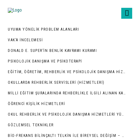
UYUMA YÖNELIK PROBLEM ALANLARI
VAK’A İNCELEMESI
DONALD E. SUPER’IN BENLIK KAVRAMI KURAMI
PSIKOLOJIK DANIŞMA VE PSIKOTERAPI
EĞITIM, ÖĞRETIM, REHBERLIK VE PSIKOLOJIK DANIŞMA HIZMETLERI
OKULLARDA REHBERLIK SERVISLERI (HIZMETLERI)
MILLI EĞITIM ŞURALARINDA REHBERLIKLE İLGILI ALINAN KARARLAR
ÖĞRENCI KIŞILIK HIZMETLERI
OKUL REHBERLIK VE PSIKOLOJIK DANIŞMA HIZMETLERI YÜRÜTME KOMISYONUNUN KURULUŞU VE GÖREVLERI
GÖZLEMSEL TEKNIKLER
BIO-FREKANS BILINÇALTI TELKIN İLE BIREYSEL DEĞIŞIM – GELIŞIM