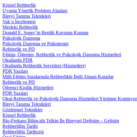
Kişisel Rehberlik
Uyuma Yönelik Problem Alanları
Bireyi Tanıma Teknikleri
Vak’a İncelemesi
Mesleki Rehberlik
Donald E. Super’in Benlik Kavramı Kuramı
Psikolojik Danışma
Psikolojik Danışma ve Psikoterapi
Rehberlik ve PD
Eğitim, Öğretim, Rehberlik ve Psikolojik Danışma Hizmetleri
Okullarda PDR
Okullarda Rehberlik Servisleri (Hizmetleri)
PDR Yazıları
Milli Eğitim Şuralarında Rehberlikle İlgili Alınan Kararlar
Rehberlik ve PD
Öğrenci Kişilik Hizmetleri
PDR Yazıları
Okul Rehberlik ve Psikolojik Danışma Hizmetleri Yürütme Komisyo
Bireyi Tanıma Teknikleri
Gözlemsel Teknikler
Kişisel Rehberlik
Bio-Frekans Bilinçaltı Telkin İle Bireysel Değişim – Gelişim
Rehberliğin Tarihi
Rehberliğin Tarihçesi