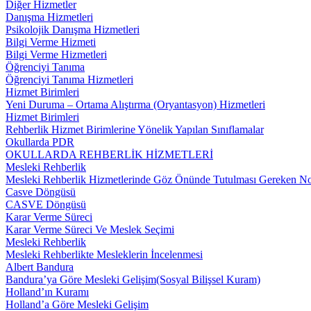
Diğer Hizmetler
Danışma Hizmetleri
Psikolojik Danışma Hizmetleri
Bilgi Verme Hizmeti
Bilgi Verme Hizmetleri
Öğrenciyi Tanıma
Öğrenciyi Tanıma Hizmetleri
Hizmet Birimleri
Yeni Duruma – Ortama Alıştırma (Oryantasyon) Hizmetleri
Hizmet Birimleri
Rehberlik Hizmet Birimlerine Yönelik Yapılan Sınıflamalar
Okullarda PDR
OKULLARDA REHBERLİK HİZMETLERİ
Mesleki Rehberlik
Mesleki Rehberlik Hizmetlerinde Göz Önünde Tutulması Gereken No
Casve Döngüsü
CASVE Döngüsü
Karar Verme Süreci
Karar Verme Süreci Ve Meslek Seçimi
Mesleki Rehberlik
Mesleki Rehberlikte Mesleklerin İncelenmesi
Albert Bandura
Bandura’ya Göre Mesleki Gelişim(Sosyal Bilişsel Kuram)
Holland’ın Kuramı
Holland’a Göre Mesleki Gelişim