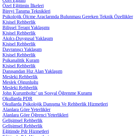
Özel Eğitim
Özel Eğitimin İlkeleri
Bireyi Tanıma Teknikleri
Psikolojik Ölçme Araçlarında Bulunması Gereken Teknik Özellikler
Kişisel Rehberlik
Bilişsel Terapi Yaklaşımı
Kişisel Rehberlik
Akılcı-Duygusal Yaklaşım
Kişisel Rehberlik
Davranışçı Yaklaşım
Kişisel Rehberlik
Psikanalitik Kuram
Kişisel Rehberlik
Danışandan Hız Alan Yaklaşım
Mesleki Rehberlik
Meslek Olgunluğu
Mesleki Rehberlik
John Kurumboltz’ un Sosyal Öğrenme Kuramı
Okullarda PDR
Okullarda Psikolojik Danışma Ve Rehberlik Hizmetleri
Alanlara Göre Yeterlikler
Alanlara Göre Öğrenci Yeterlikleri
Gelişimsel Rehberlik
Gelişimsel Rehberlik
Eğitimde Pdr Hizmetleri