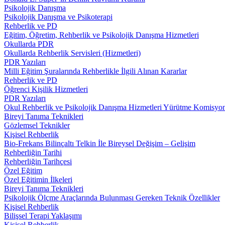
Psikolojik Danışma
Psikolojik Danışma ve Psikoterapi
Rehberlik ve PD
Eğitim, Öğretim, Rehberlik ve Psikolojik Danışma Hizmetleri
Okullarda PDR
Okullarda Rehberlik Servisleri (Hizmetleri)
PDR Yazıları
Milli Eğitim Şuralarında Rehberlikle İlgili Alınan Kararlar
Rehberlik ve PD
Öğrenci Kişilik Hizmetleri
PDR Yazıları
Okul Rehberlik ve Psikolojik Danışma Hizmetleri Yürütme Komisyo
Bireyi Tanıma Teknikleri
Gözlemsel Teknikler
Kişisel Rehberlik
Bio-Frekans Bilinçaltı Telkin İle Bireysel Değişim – Gelişim
Rehberliğin Tarihi
Rehberliğin Tarihçesi
Özel Eğitim
Özel Eğitimin İlkeleri
Bireyi Tanıma Teknikleri
Psikolojik Ölçme Araçlarında Bulunması Gereken Teknik Özellikler
Kişisel Rehberlik
Bilişsel Terapi Yaklaşımı
Kişisel Rehberlik