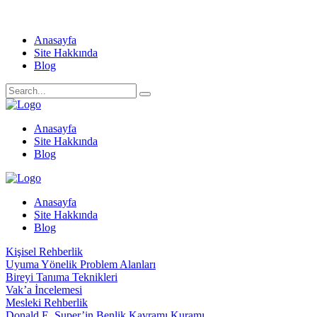
Anasayfa
Site Hakkında
Blog
Anasayfa
Site Hakkında
Blog
Anasayfa
Site Hakkında
Blog
Kişisel Rehberlik
Uyuma Yönelik Problem Alanları
Bireyi Tanıma Teknikleri
Vak’a İncelemesi
Mesleki Rehberlik
Donald E. Super’in Benlik Kavramı Kuramı