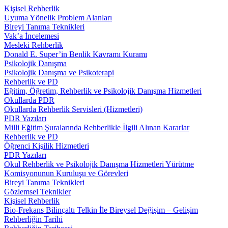
Kişisel Rehberlik
Uyuma Yönelik Problem Alanları
Bireyi Tanıma Teknikleri
Vak’a İncelemesi
Mesleki Rehberlik
Donald E. Super’in Benlik Kavramı Kuramı
Psikolojik Danışma
Psikolojik Danışma ve Psikoterapi
Rehberlik ve PD
Eğitim, Öğretim, Rehberlik ve Psikolojik Danışma Hizmetleri
Okullarda PDR
Okullarda Rehberlik Servisleri (Hizmetleri)
PDR Yazıları
Milli Eğitim Şuralarında Rehberlikle İlgili Alınan Kararlar
Rehberlik ve PD
Öğrenci Kişilik Hizmetleri
PDR Yazıları
Okul Rehberlik ve Psikolojik Danışma Hizmetleri Yürütme
Komisyonunun Kuruluşu ve Görevleri
Bireyi Tanıma Teknikleri
Gözlemsel Teknikler
Kişisel Rehberlik
Bio-Frekans Bilinçaltı Telkin İle Bireysel Değişim – Gelişim
Rehberliğin Tarihi