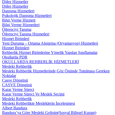
Diğer Hizmetler
Diğer Hizmetler
Danışma Hizmetleri
Psikolojik Danışma Hizmetleri
Bilgi Verme Hizmeti
Bilgi Verme Hizmetleri
Öğrenciyi Tanıma
Öğrenciyi Tanıma Hizmetleri
Hizmet Birimleri
Yeni Duruma – Ortama Alıştırma (Oryantasyon) Hizmetleri
Hizmet Birimleri
Rehberlik Hizmet Birimlerine Yönelik Yapılan Sınıflamalar
Okullarda PDR
OKULLARDA REHBERLİK HİZMETLERİ
Mesleki Rehberlik
Mesleki Rehberlik Hizmetlerinde Göz Önünde Tutulması Gereken
Noktalar
Casve Döngüsü
CASVE Döngüsü
Karar Verme Süreci
Karar Verme Süreci Ve Meslek Seçimi
Mesleki Rehberlik
Mesleki Rehberlikte Mesleklerin İncelenmesi
Albert Bandura
Bandura’ya Göre Mesleki Gelişim(Sosyal Bilişsel Kuram)