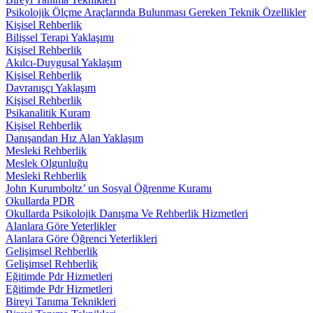
Psikolojik Ölçme Araçlarında Bulunması Gereken Teknik Özellikler
Kişisel Rehberlik
Bilişsel Terapi Yaklaşımı
Kişisel Rehberlik
Akılcı-Duygusal Yaklaşım
Kişisel Rehberlik
Davranışçı Yaklaşım
Kişisel Rehberlik
Psikanalitik Kuram
Kişisel Rehberlik
Danışandan Hız Alan Yaklaşım
Mesleki Rehberlik
Meslek Olgunluğu
Mesleki Rehberlik
John Kurumboltz’ un Sosyal Öğrenme Kuramı
Okullarda PDR
Okullarda Psikolojik Danışma Ve Rehberlik Hizmetleri
Alanlara Göre Yeterlikler
Alanlara Göre Öğrenci Yeterlikleri
Gelişimsel Rehberlik
Gelişimsel Rehberlik
Eğitimde Pdr Hizmetleri
Eğitimde Pdr Hizmetleri
Bireyi Tanıma Teknikleri