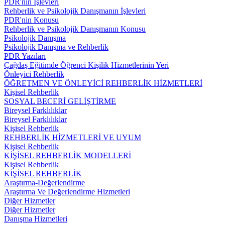
PDR'nin İşlevleri
Rehberlik ve Psikolojik Danışmanın İşlevleri
PDR'nin Konusu
Rehberlik ve Psikolojik Danışmanın Konusu
Psikolojik Danışma
Psikolojik Danışma ve Rehberlik
PDR Yazıları
Çağdaş Eğitimde Öğrenci Kişilik Hizmetlerinin Yeri
Önleyici Rehberlik
ÖĞRETMEN VE ÖNLEYİCİ REHBERLİK HİZMETLERİ
Kişisel Rehberlik
SOSYAL BECERİ GELİŞTİRME
Bireysel Farklılıklar
Bireysel Farklılıklar
Kişisel Rehberlik
REHBERLİK HİZMETLERİ VE UYUM
Kişisel Rehberlik
KİŞİSEL REHBERLİK MODELLERİ
Kişisel Rehberlik
KİŞİSEL REHBERLİK
Araştırma-Değerlendirme
Araştırma Ve Değerlendirme Hizmetleri
Diğer Hizmetler
Diğer Hizmetler
Danışma Hizmetleri