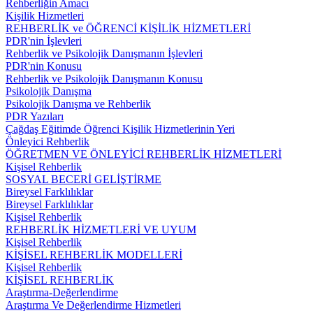
Rehberliğin Amacı
Kişilik Hizmetleri
REHBERLİK ve ÖĞRENCİ KİŞİLİK HİZMETLERİ
PDR'nin İşlevleri
Rehberlik ve Psikolojik Danışmanın İşlevleri
PDR'nin Konusu
Rehberlik ve Psikolojik Danışmanın Konusu
Psikolojik Danışma
Psikolojik Danışma ve Rehberlik
PDR Yazıları
Çağdaş Eğitimde Öğrenci Kişilik Hizmetlerinin Yeri
Önleyici Rehberlik
ÖĞRETMEN VE ÖNLEYİCİ REHBERLİK HİZMETLERİ
Kişisel Rehberlik
SOSYAL BECERİ GELİŞTİRME
Bireysel Farklılıklar
Bireysel Farklılıklar
Kişisel Rehberlik
REHBERLİK HİZMETLERİ VE UYUM
Kişisel Rehberlik
KİŞİSEL REHBERLİK MODELLERİ
Kişisel Rehberlik
KİŞİSEL REHBERLİK
Araştırma-Değerlendirme
Araştırma Ve Değerlendirme Hizmetleri