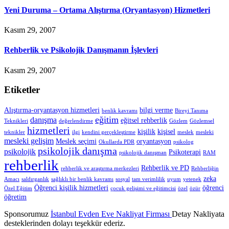
Yeni Duruma – Ortama Alıştırma (Oryantasyon) Hizmetleri
Kasım 29, 2007
Rehberlik ve Psikolojik Danışmanın İşlevleri
Kasım 29, 2007
Etiketler
Alıştırma-oryantasyon hizmetleri
bilgi verme
benlik kavramı
Bireyi Tanıma
eğitim
danışma
eğitsel rehberlik
Teknikleri
değerlendirme
Gözlem
Gözlemsel
hizmetleri
kişilik
kişisel
teknikler
ilgi
kendini gerçekleştirme
meslek
mesleki
mesleki gelişim
Meslek seçimi
oryantasyon
Okullarda PDR
psikolog
psikolojik danışma
psikolojik
Psikoterapi
psikolojik danışman
RAM
rehberlik
Rehberlik ve PD
rehberlik ve araştırma merkezleri
Rehberliğin
zeka
Amacı
saldırganlık
sağlıklı bir benlik kavramı
sosyal
tam verimlilik
uyum
yetenek
Öğrenci kişilik hizmetleri
öğrenci
Özel Eğitim
çocuk gelişimi ve eğitimcisi
özel
özür
öğretim
Sponsorumuz
İstanbul Evden Eve Nakliyat Firması
Detay Nakliyata
desteklerinden dolayı teşekkür ederiz.