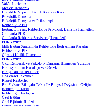
Vak’a İncelemesi
Mesleki Rehberlik
Donald E. Super’in Benlik Kavramı Kuramı
Psikolojik Danışma
Psikolojik Danışma ve Psikoterapi
Rehberlik ve PD
Eğitim, Öğretim, Rehberlik ve Psikolojik Danışma Hizmetleri
Okullarda PDR
Okullarda Rehberlik Servisleri (Hizmetleri)
PDR Yazıları
Milli Eğitim Şuralarında Rehberlikle İlgili Alınan Kararlar
Rehberlik ve PD
Öğrenci Kişilik Hizmetleri
PDR Yazıları
Okul Rehberlik ve Psikolojik Danışma Hizmetleri Yürütme
Komisyonunun Kuruluşu ve Görevleri
Bireyi Tanıma Teknikleri
Gözlemsel Teknikler
Kişisel Rehberlik
Bio-Frekans Bilinçaltı Telkin İle Bireysel Değişim – Gelişim
Rehberliğin Tarihi
Rehberliğin Tarihçesi
Özel Eğitim
Özel Eğitimin İlkeleri
Bireyi Tanıma Teknikleri