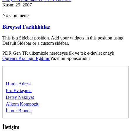
Kasım 29, 2007
|
No Comments
Bireysel Farklılıklar
This is a Sidebar position. Add your widgets in this position using
Default Sidebar or a custom sidebar.
PDR Gen TR ülkemizde neredeyse ilk ve tek e-devlet onaylı
Öğrenci Koçluğu Eğitimi
Yazılımı Sponsorudur
Sponsorlarımıza Teşekkürler
Hurda Adresi
Pro Ev taşıma
Detay Nakliyat
Alkom Kompozit
İlknur Branda
İletişim