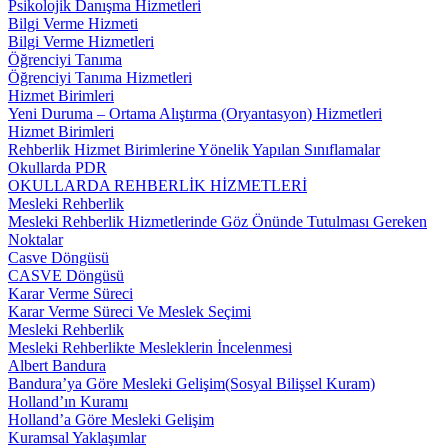
Psikolojik Danışma Hizmetleri
Bilgi Verme Hizmeti
Bilgi Verme Hizmetleri
Öğrenciyi Tanıma
Öğrenciyi Tanıma Hizmetleri
Hizmet Birimleri
Yeni Duruma – Ortama Alıştırma (Oryantasyon) Hizmetleri
Hizmet Birimleri
Rehberlik Hizmet Birimlerine Yönelik Yapılan Sınıflamalar
Okullarda PDR
OKULLARDA REHBERLİK HİZMETLERİ
Mesleki Rehberlik
Mesleki Rehberlik Hizmetlerinde Göz Önünde Tutulması Gereken
Noktalar
Casve Döngüsü
CASVE Döngüsü
Karar Verme Süreci
Karar Verme Süreci Ve Meslek Seçimi
Mesleki Rehberlik
Mesleki Rehberlikte Mesleklerin İncelenmesi
Albert Bandura
Bandura’ya Göre Mesleki Gelişim(Sosyal Bilişsel Kuram)
Holland’ın Kuramı
Holland’a Göre Mesleki Gelişim
Kuramsal Yaklaşımlar