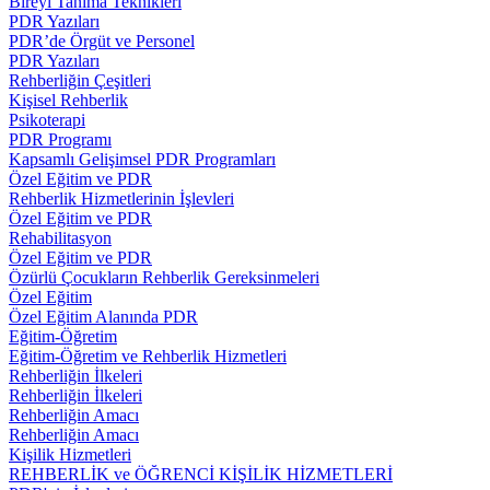
Bireyi Tanıma Teknikleri
PDR Yazıları
PDR’de Örgüt ve Personel
PDR Yazıları
Rehberliğin Çeşitleri
Kişisel Rehberlik
Psikoterapi
PDR Programı
Kapsamlı Gelişimsel PDR Programları
Özel Eğitim ve PDR
Rehberlik Hizmetlerinin İşlevleri
Özel Eğitim ve PDR
Rehabilitasyon
Özel Eğitim ve PDR
Özürlü Çocukların Rehberlik Gereksinmeleri
Özel Eğitim
Özel Eğitim Alanında PDR
Eğitim-Öğretim
Eğitim-Öğretim ve Rehberlik Hizmetleri
Rehberliğin İlkeleri
Rehberliğin İlkeleri
Rehberliğin Amacı
Rehberliğin Amacı
Kişilik Hizmetleri
REHBERLİK ve ÖĞRENCİ KİŞİLİK HİZMETLERİ