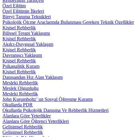
Rehberliğin Tarihçesi
Özel Eğitim
Özel Eğitimin İlkeleri
Bireyi Tanıma Teknikleri
Psikolojik Ölçme Araçlarında Bulunması Gereken Teknik Özellikler
Kişisel Rehberlik
Bilişsel Terapi Yaklaşımı
Kişisel Rehberlik
Akılcı-Duygusal Yaklaşım
Kişisel Rehberlik
Davranışçı Yaklaşım
Kişisel Rehberlik
Psikanalitik Kuram
Kişisel Rehberlik
Danışandan Hız Alan Yaklaşım
Mesleki Rehberlik
Meslek Olgunluğu
Mesleki Rehberlik
John Kurumboltz’ un Sosyal Öğrenme Kuramı
Okullarda PDR
Okullarda Psikolojik Danışma Ve Rehberlik Hizmetleri
Alanlara Göre Yeterlikler
Alanlara Göre Öğrenci Yeterlikleri
Gelişimsel Rehberlik
Gelişimsel Rehberlik