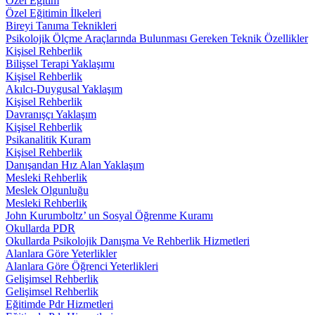
Özel Eğitim
Özel Eğitimin İlkeleri
Bireyi Tanıma Teknikleri
Psikolojik Ölçme Araçlarında Bulunması Gereken Teknik Özellikler
Kişisel Rehberlik
Bilişsel Terapi Yaklaşımı
Kişisel Rehberlik
Akılcı-Duygusal Yaklaşım
Kişisel Rehberlik
Davranışçı Yaklaşım
Kişisel Rehberlik
Psikanalitik Kuram
Kişisel Rehberlik
Danışandan Hız Alan Yaklaşım
Mesleki Rehberlik
Meslek Olgunluğu
Mesleki Rehberlik
John Kurumboltz’ un Sosyal Öğrenme Kuramı
Okullarda PDR
Okullarda Psikolojik Danışma Ve Rehberlik Hizmetleri
Alanlara Göre Yeterlikler
Alanlara Göre Öğrenci Yeterlikleri
Gelişimsel Rehberlik
Gelişimsel Rehberlik
Eğitimde Pdr Hizmetleri