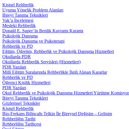
Kişisel Rehberlik
Uyuma Yönelik Problem Alanları
Bireyi Tanıma Teknikleri
Vak’a İncelemesi
Mesleki Rehberlik
Donald E. Super’in Benlik Kavramı Kuramı
Psikolojik Danışma
Psikolojik Danışma ve Psikoterapi
Rehberlik ve PD
Eğitim, Öğretim, Rehberlik ve Psikolojik Danışma Hizmetleri
Okullarda PDR
Okullarda Rehberlik Servisleri (Hizmetleri)
PDR Yazıları
Milli Eğitim Şuralarında Rehberlikle İlgili Alınan Kararlar
Rehberlik ve PD
Öğrenci Kişilik Hizmetleri
PDR Yazıları
Okul Rehberlik ve Psikolojik Danışma Hizmetleri Yürütme Komisyo
Bireyi Tanıma Teknikleri
Gözlemsel Teknikler
Kişisel Rehberlik
Bio-Frekans Bilinçaltı Telkin İle Bireysel Değişim – Gelişim
Rehberliğin Tarihi
Rehberliğin Tarihçesi