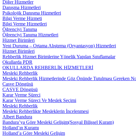
Diğer Hizmetler
Danışma Hizmetleri
Psikolojik Danışma Hizmetleri
Bilgi Verme Hizmeti
Bilgi Verme Hizmetleri
Öğrenciyi Tanıma
Öğrenciyi Tanıma Hizmetleri
Hizmet Birimleri
Yeni Duruma – Ortama Alıştırma (Oryantasyon) Hizmetleri
Hizmet Birimleri
Rehberlik Hizmet Birimlerine Yönelik Yapılan Sınıflamalar
Okullarda PDR
OKULLARDA REHBERLİK HİZMETLERİ
Mesleki Rehberlik
Mesleki Rehberlik Hizmetlerinde Göz Önünde Tutulması Gereken No
Casve Döngüsü
CASVE Döngüsü
Karar Verme Süreci
Karar Verme Süreci Ve Meslek Seçimi
Mesleki Rehberlik
Mesleki Rehberlikte Mesleklerin İncelenmesi
Albert Bandura
Bandura’ya Göre Mesleki Gelişim(Sosyal Bilişsel Kuram)
Holland’ın Kuramı
Holland’a Göre Mesleki Gelişim