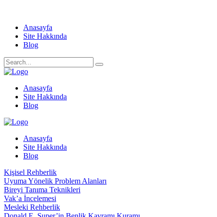
Anasayfa
Site Hakkında
Blog
Anasayfa
Site Hakkında
Blog
Anasayfa
Site Hakkında
Blog
Kişisel Rehberlik
Uyuma Yönelik Problem Alanları
Bireyi Tanıma Teknikleri
Vak’a İncelemesi
Mesleki Rehberlik
Donald E. Super’in Benlik Kavramı Kuramı