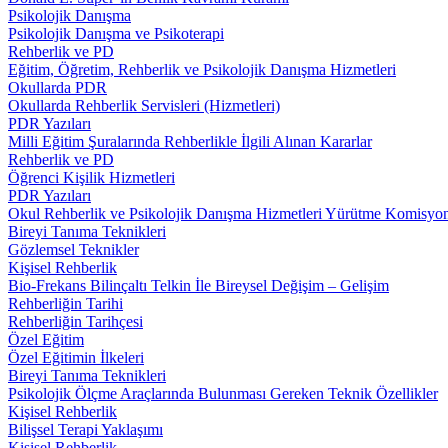
Psikolojik Danışma
Psikolojik Danışma ve Psikoterapi
Rehberlik ve PD
Eğitim, Öğretim, Rehberlik ve Psikolojik Danışma Hizmetleri
Okullarda PDR
Okullarda Rehberlik Servisleri (Hizmetleri)
PDR Yazıları
Milli Eğitim Şuralarında Rehberlikle İlgili Alınan Kararlar
Rehberlik ve PD
Öğrenci Kişilik Hizmetleri
PDR Yazıları
Okul Rehberlik ve Psikolojik Danışma Hizmetleri Yürütme Komisyo
Bireyi Tanıma Teknikleri
Gözlemsel Teknikler
Kişisel Rehberlik
Bio-Frekans Bilinçaltı Telkin İle Bireysel Değişim – Gelişim
Rehberliğin Tarihi
Rehberliğin Tarihçesi
Özel Eğitim
Özel Eğitimin İlkeleri
Bireyi Tanıma Teknikleri
Psikolojik Ölçme Araçlarında Bulunması Gereken Teknik Özellikler
Kişisel Rehberlik
Bilişsel Terapi Yaklaşımı
Kişisel Rehberlik