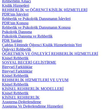
Rehberliğin Amacı
Kişilik Hizmetleri
REHBERLİK ve ÖĞRENCİ KİŞİLİK HİZMETLERİ
PDR'nin İşlevleri
Rehberlik ve Psikolojik Danışmanın İşlevleri
PDR'nin Konusu
Rehberlik ve Psikolojik Danışmanın Konusu
Psikolojik Danışma
Psikolojik Danışma ve Rehberlik
PDR Yazıları
Çağdaş Eğitimde Öğrenci Kişilik Hizmetlerinin Yeri
Önleyici Rehberlik
ÖĞRETMEN VE ÖNLEYİCİ REHBERLİK HİZMETLERİ
Kişisel Rehberlik
SOSYAL BECERİ GELİŞTİRME
Bireysel Farklılıklar
Bireysel Farklılıklar
Kişisel Rehberlik
REHBERLİK HİZMETLERİ VE UYUM
Kişisel Rehberlik
KİŞİSEL REHBERLİK MODELLERİ
Kişisel Rehberlik
KİŞİSEL REHBERLİK
Araştırma-Değerlendirme
Araştırma Ve Değerlendirme Hizmetleri