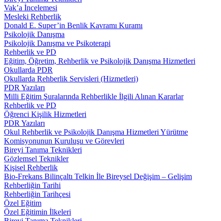
Vak’a İncelemesi
Mesleki Rehberlik
Donald E. Super’in Benlik Kavramı Kuramı
Psikolojik Danışma
Psikolojik Danışma ve Psikoterapi
Rehberlik ve PD
Eğitim, Öğretim, Rehberlik ve Psikolojik Danışma Hizmetleri
Okullarda PDR
Okullarda Rehberlik Servisleri (Hizmetleri)
PDR Yazıları
Milli Eğitim Şuralarında Rehberlikle İlgili Alınan Kararlar
Rehberlik ve PD
Öğrenci Kişilik Hizmetleri
PDR Yazıları
Okul Rehberlik ve Psikolojik Danışma Hizmetleri Yürütme
Komisyonunun Kuruluşu ve Görevleri
Bireyi Tanıma Teknikleri
Gözlemsel Teknikler
Kişisel Rehberlik
Bio-Frekans Bilinçaltı Telkin İle Bireysel Değişim – Gelişim
Rehberliğin Tarihi
Rehberliğin Tarihçesi
Özel Eğitim
Özel Eğitimin İlkeleri
Bireyi Tanıma Teknikleri