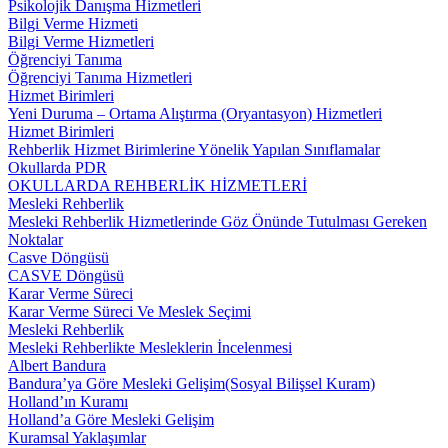
Psikolojik Danışma Hizmetleri
Bilgi Verme Hizmeti
Bilgi Verme Hizmetleri
Öğrenciyi Tanıma
Öğrenciyi Tanıma Hizmetleri
Hizmet Birimleri
Yeni Duruma – Ortama Alıştırma (Oryantasyon) Hizmetleri
Hizmet Birimleri
Rehberlik Hizmet Birimlerine Yönelik Yapılan Sınıflamalar
Okullarda PDR
OKULLARDA REHBERLİK HİZMETLERİ
Mesleki Rehberlik
Mesleki Rehberlik Hizmetlerinde Göz Önünde Tutulması Gereken
Noktalar
Casve Döngüsü
CASVE Döngüsü
Karar Verme Süreci
Karar Verme Süreci Ve Meslek Seçimi
Mesleki Rehberlik
Mesleki Rehberlikte Mesleklerin İncelenmesi
Albert Bandura
Bandura’ya Göre Mesleki Gelişim(Sosyal Bilişsel Kuram)
Holland’ın Kuramı
Holland’a Göre Mesleki Gelişim
Kuramsal Yaklaşımlar