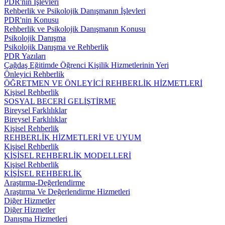
PDR'nin İşlevleri
Rehberlik ve Psikolojik Danışmanın İşlevleri
PDR'nin Konusu
Rehberlik ve Psikolojik Danışmanın Konusu
Psikolojik Danışma
Psikolojik Danışma ve Rehberlik
PDR Yazıları
Çağdaş Eğitimde Öğrenci Kişilik Hizmetlerinin Yeri
Önleyici Rehberlik
ÖĞRETMEN VE ÖNLEYİCİ REHBERLİK HİZMETLERİ
Kişisel Rehberlik
SOSYAL BECERİ GELİŞTİRME
Bireysel Farklılıklar
Bireysel Farklılıklar
Kişisel Rehberlik
REHBERLİK HİZMETLERİ VE UYUM
Kişisel Rehberlik
KİŞİSEL REHBERLİK MODELLERİ
Kişisel Rehberlik
KİŞİSEL REHBERLİK
Araştırma-Değerlendirme
Araştırma Ve Değerlendirme Hizmetleri
Diğer Hizmetler
Diğer Hizmetler
Danışma Hizmetleri