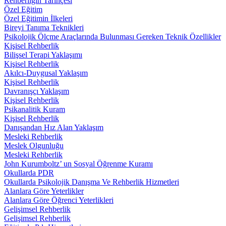
Rehberliğin Tarihçesi
Özel Eğitim
Özel Eğitimin İlkeleri
Bireyi Tanıma Teknikleri
Psikolojik Ölçme Araçlarında Bulunması Gereken Teknik Özellikler
Kişisel Rehberlik
Bilişsel Terapi Yaklaşımı
Kişisel Rehberlik
Akılcı-Duygusal Yaklaşım
Kişisel Rehberlik
Davranışçı Yaklaşım
Kişisel Rehberlik
Psikanalitik Kuram
Kişisel Rehberlik
Danışandan Hız Alan Yaklaşım
Mesleki Rehberlik
Meslek Olgunluğu
Mesleki Rehberlik
John Kurumboltz’ un Sosyal Öğrenme Kuramı
Okullarda PDR
Okullarda Psikolojik Danışma Ve Rehberlik Hizmetleri
Alanlara Göre Yeterlikler
Alanlara Göre Öğrenci Yeterlikleri
Gelişimsel Rehberlik
Gelişimsel Rehberlik