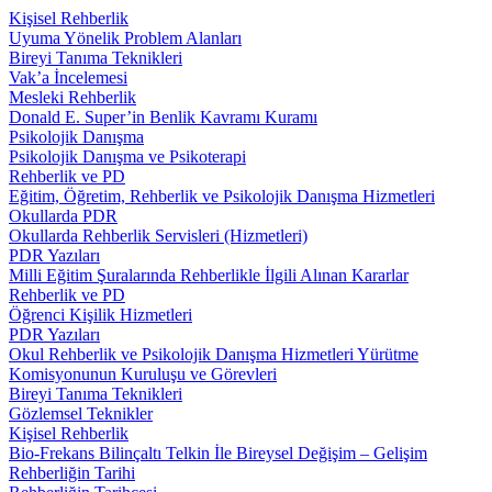
Kişisel Rehberlik
Uyuma Yönelik Problem Alanları
Bireyi Tanıma Teknikleri
Vak’a İncelemesi
Mesleki Rehberlik
Donald E. Super’in Benlik Kavramı Kuramı
Psikolojik Danışma
Psikolojik Danışma ve Psikoterapi
Rehberlik ve PD
Eğitim, Öğretim, Rehberlik ve Psikolojik Danışma Hizmetleri
Okullarda PDR
Okullarda Rehberlik Servisleri (Hizmetleri)
PDR Yazıları
Milli Eğitim Şuralarında Rehberlikle İlgili Alınan Kararlar
Rehberlik ve PD
Öğrenci Kişilik Hizmetleri
PDR Yazıları
Okul Rehberlik ve Psikolojik Danışma Hizmetleri Yürütme
Komisyonunun Kuruluşu ve Görevleri
Bireyi Tanıma Teknikleri
Gözlemsel Teknikler
Kişisel Rehberlik
Bio-Frekans Bilinçaltı Telkin İle Bireysel Değişim – Gelişim
Rehberliğin Tarihi