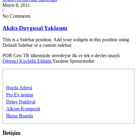
Mayıs 8, 2011
|
No Comments
Akılcı-Duygusal Yaklaşım
This is a Sidebar position. Add your widgets in this position using
Default Sidebar or a custom sidebar.
PDR Gen TR ülkemizde neredeyse ilk ve tek e-devlet onaylı
Öğrenci Koçluğu Eğitimi
Yazılımı Sponsorudur
Sponsorlarımıza Teşekkürler
Hurda Adresi
Pro Ev taşıma
Detay Nakliyat
Alkom Kompozit
İlknur Branda
İletişim