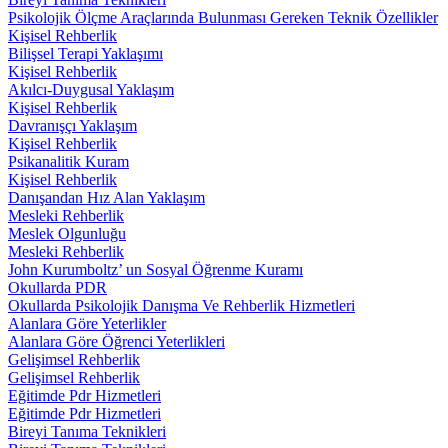
Psikolojik Ölçme Araçlarında Bulunması Gereken Teknik Özellikler
Kişisel Rehberlik
Bilişsel Terapi Yaklaşımı
Kişisel Rehberlik
Akılcı-Duygusal Yaklaşım
Kişisel Rehberlik
Davranışçı Yaklaşım
Kişisel Rehberlik
Psikanalitik Kuram
Kişisel Rehberlik
Danışandan Hız Alan Yaklaşım
Mesleki Rehberlik
Meslek Olgunluğu
Mesleki Rehberlik
John Kurumboltz’ un Sosyal Öğrenme Kuramı
Okullarda PDR
Okullarda Psikolojik Danışma Ve Rehberlik Hizmetleri
Alanlara Göre Yeterlikler
Alanlara Göre Öğrenci Yeterlikleri
Gelişimsel Rehberlik
Gelişimsel Rehberlik
Eğitimde Pdr Hizmetleri
Eğitimde Pdr Hizmetleri
Bireyi Tanıma Teknikleri