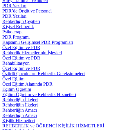
Bireyi Tanıma Teknikleri
PDR Yazıları
PDR’de Örgüt ve Personel
PDR Yazıları
Rehberliğin Çeşitleri
Kişisel Rehberlik
Psikoterapi
PDR Programı
Kapsamlı Gelişimsel PDR Programları
Özel Eğitim ve PDR
Rehberlik Hizmetlerinin İşlevleri
Özel Eğitim ve PDR
Rehabilitasyon
Özel Eğitim ve PDR
Özürlü Çocukların Rehberlik Gereksinmeleri
Özel Eğitim
Özel Eğitim Alanında PDR
Eğitim-Öğretim
Eğitim-Öğretim ve Rehberlik Hizmetleri
Rehberliğin İlkeleri
Rehberliğin İlkeleri
Rehberliğin Amacı
Rehberliğin Amacı
Kişilik Hizmetleri
REHBERLİK ve ÖĞRENCİ KİŞİLİK HİZMETLERİ