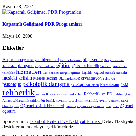
Kasım 28, 2007
Kapsamlı Gelişimsel PDR Programları
Mayıs 16, 2008
Etiketler
Alıştırma-oryantasyon hizmetleri
bilgi verme
benlik kavramı
Bireyi Tanıma
eğitim
danışma
eğitsel rehberlik
Teknikleri
değerlendirme
Gözlem
Gözlemsel
hizmetleri
kişilik
kişisel
teknikler
ilgi
kendini gerçekleştirme
meslek
mesleki
mesleki gelişim
Meslek seçimi
oryantasyon
Okullarda PDR
psikolog
psikolojik danışma
psikolojik
Psikoterapi
psikolojik danışman
RAM
rehberlik
Rehberlik ve PD
rehberlik ve araştırma merkezleri
Rehberliğin
zeka
Amacı
saldırganlık
sağlıklı bir benlik kavramı
sosyal
tam verimlilik
uyum
yetenek
Öğrenci kişilik hizmetleri
öğrenci
Özel Eğitim
çocuk gelişimi ve eğitimcisi
özel
özür
öğretim
Sponsorumuz
İstanbul Evden Eve Nakliyat Firması
Detay Nakliyata
desteklerinden dolayı teşekkür ederiz.