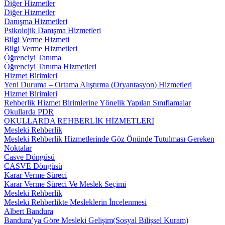
Diğer Hizmetler
Diğer Hizmetler
Danışma Hizmetleri
Psikolojik Danışma Hizmetleri
Bilgi Verme Hizmeti
Bilgi Verme Hizmetleri
Öğrenciyi Tanıma
Öğrenciyi Tanıma Hizmetleri
Hizmet Birimleri
Yeni Duruma – Ortama Alıştırma (Oryantasyon) Hizmetleri
Hizmet Birimleri
Rehberlik Hizmet Birimlerine Yönelik Yapılan Sınıflamalar
Okullarda PDR
OKULLARDA REHBERLİK HİZMETLERİ
Mesleki Rehberlik
Mesleki Rehberlik Hizmetlerinde Göz Önünde Tutulması Gereken
Noktalar
Casve Döngüsü
CASVE Döngüsü
Karar Verme Süreci
Karar Verme Süreci Ve Meslek Seçimi
Mesleki Rehberlik
Mesleki Rehberlikte Mesleklerin İncelenmesi
Albert Bandura
Bandura’ya Göre Mesleki Gelişim(Sosyal Bilişsel Kuram)