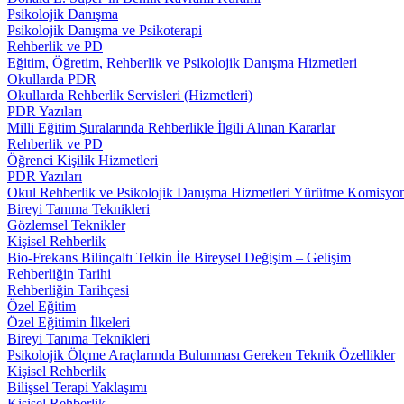
Psikolojik Danışma
Psikolojik Danışma ve Psikoterapi
Rehberlik ve PD
Eğitim, Öğretim, Rehberlik ve Psikolojik Danışma Hizmetleri
Okullarda PDR
Okullarda Rehberlik Servisleri (Hizmetleri)
PDR Yazıları
Milli Eğitim Şuralarında Rehberlikle İlgili Alınan Kararlar
Rehberlik ve PD
Öğrenci Kişilik Hizmetleri
PDR Yazıları
Okul Rehberlik ve Psikolojik Danışma Hizmetleri Yürütme Komisyo
Bireyi Tanıma Teknikleri
Gözlemsel Teknikler
Kişisel Rehberlik
Bio-Frekans Bilinçaltı Telkin İle Bireysel Değişim – Gelişim
Rehberliğin Tarihi
Rehberliğin Tarihçesi
Özel Eğitim
Özel Eğitimin İlkeleri
Bireyi Tanıma Teknikleri
Psikolojik Ölçme Araçlarında Bulunması Gereken Teknik Özellikler
Kişisel Rehberlik
Bilişsel Terapi Yaklaşımı
Kişisel Rehberlik