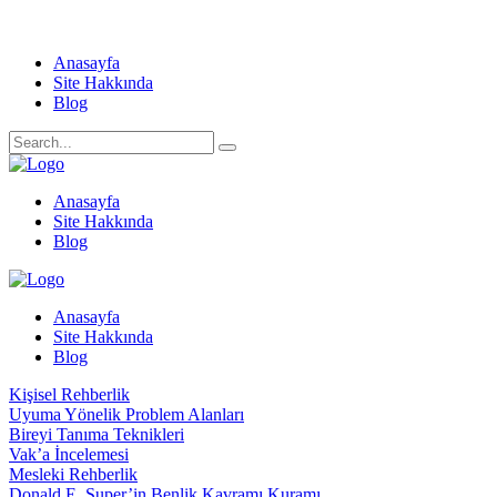
Anasayfa
Site Hakkında
Blog
Anasayfa
Site Hakkında
Blog
Anasayfa
Site Hakkında
Blog
Kişisel Rehberlik
Uyuma Yönelik Problem Alanları
Bireyi Tanıma Teknikleri
Vak’a İncelemesi
Mesleki Rehberlik
Donald E. Super’in Benlik Kavramı Kuramı