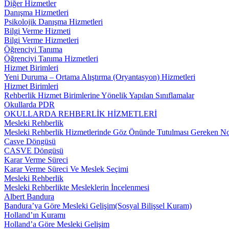
Diğer Hizmetler
Danışma Hizmetleri
Psikolojik Danışma Hizmetleri
Bilgi Verme Hizmeti
Bilgi Verme Hizmetleri
Öğrenciyi Tanıma
Öğrenciyi Tanıma Hizmetleri
Hizmet Birimleri
Yeni Duruma – Ortama Alıştırma (Oryantasyon) Hizmetleri
Hizmet Birimleri
Rehberlik Hizmet Birimlerine Yönelik Yapılan Sınıflamalar
Okullarda PDR
OKULLARDA REHBERLİK HİZMETLERİ
Mesleki Rehberlik
Mesleki Rehberlik Hizmetlerinde Göz Önünde Tutulması Gereken No
Casve Döngüsü
CASVE Döngüsü
Karar Verme Süreci
Karar Verme Süreci Ve Meslek Seçimi
Mesleki Rehberlik
Mesleki Rehberlikte Mesleklerin İncelenmesi
Albert Bandura
Bandura’ya Göre Mesleki Gelişim(Sosyal Bilişsel Kuram)
Holland’ın Kuramı
Holland’a Göre Mesleki Gelişim