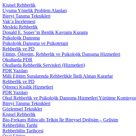
Kişisel Rehberlik
Uyuma Yönelik Problem Alanları
Bireyi Tanıma Teknikleri
Vak’a İncelemesi
Mesleki Rehberlik
Donald E. Super’in Benlik Kavramı Kuramı
Psikolojik Danışma
Psikolojik Danışma ve Psikoterapi
Rehberlik ve PD
Eğitim, Öğretim, Rehberlik ve Psikolojik Danışma Hizmetleri
Okullarda PDR
Okullarda Rehberlik Servisleri (Hizmetleri)
PDR Yazıları
Milli Eğitim Şuralarında Rehberlikle İlgili Alınan Kararlar
Rehberlik ve PD
Öğrenci Kişilik Hizmetleri
PDR Yazıları
Okul Rehberlik ve Psikolojik Danışma Hizmetleri Yürütme Komisyo
Bireyi Tanıma Teknikleri
Gözlemsel Teknikler
Kişisel Rehberlik
Bio-Frekans Bilinçaltı Telkin İle Bireysel Değişim – Gelişim
Rehberliğin Tarihi
Rehberliğin Tarihçesi