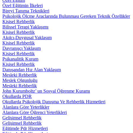
Özel Eğitim
Özel Eğitimin İlkeleri
Bireyi Tanıma Teknikleri
Psikolojik Ölçme Araçlarında Bulunması Gereken Teknik Özellikler
Kişisel Rehberlik
Bilişsel Terapi Yaklaşımı
Kişisel Rehberlik
Akılcı-Duygusal Yaklaşım
Kişisel Rehberlik
Davranışçı Yaklaşım
Kişisel Rehberlik
Psikanalitik Kuram
Kişisel Rehberlik
Danışandan Hız Alan Yaklaşım
Mesleki Rehberlik
Meslek Olgunluğu
Mesleki Rehberlik
John Kurumboltz’ un Sosyal Öğrenme Kuramı
Okullarda PDR
Okullarda Psikolojik Danışma Ve Rehberlik Hizmetleri
Alanlara Göre Yeterlikler
Alanlara Göre Öğrenci Yeterlikleri
Gelişimsel Rehberlik
Gelişimsel Rehberlik
Eğitimde Pdr Hizmetleri