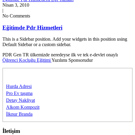
Nisan 3, 2010
|
No Comments
Eğitimde Pdr Hizmetleri
This is a Sidebar position. Add your widgets in this position using
Default Sidebar or a custom sidebar.
PDR Gen TR ülkemizde neredeyse ilk ve tek e-devlet onaylı
Öğrenci Koçluğu Eğitimi
Yazılımı Sponsorudur
Sponsorlarımıza Teşekkürler
Hurda Adresi
Pro Ev taşıma
Detay Nakliyat
Alkom Kompozit
İlknur Branda
İletişim