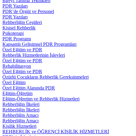
Bireyi Tanıma Teknikleri
PDR Yazıları
PDR’de Örgüt ve Personel
PDR Yazıları
Rehberliğin Çeşitleri
Kişisel Rehberlik
Psikoterapi
PDR Programı
Kapsamlı Gelişimsel PDR Programları
Özel Eğitim ve PDR
Rehberlik Hizmetlerinin İşlevleri
Özel Eğitim ve PDR
Rehabilitasyon
Özel Eğitim ve PDR
Özürlü Çocukların Rehberlik Gereksinmeleri
Özel Eğitim
Özel Eğitim Alanında PDR
Eğitim-Öğretim
Eğitim-Öğretim ve Rehberlik Hizmetleri
Rehberliğin İlkeleri
Rehberliğin İlkeleri
Rehberliğin Amacı
Rehberliğin Amacı
Kişilik Hizmetleri
REHBERLİK ve ÖĞRENCİ KİŞİLİK HİZMETLERİ