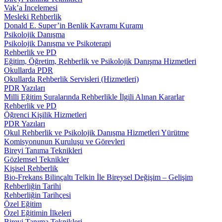
Vak’a İncelemesi
Mesleki Rehberlik
Donald E. Super’in Benlik Kavramı Kuramı
Psikolojik Danışma
Psikolojik Danışma ve Psikoterapi
Rehberlik ve PD
Eğitim, Öğretim, Rehberlik ve Psikolojik Danışma Hizmetleri
Okullarda PDR
Okullarda Rehberlik Servisleri (Hizmetleri)
PDR Yazıları
Milli Eğitim Şuralarında Rehberlikle İlgili Alınan Kararlar
Rehberlik ve PD
Öğrenci Kişilik Hizmetleri
PDR Yazıları
Okul Rehberlik ve Psikolojik Danışma Hizmetleri Yürütme
Komisyonunun Kuruluşu ve Görevleri
Bireyi Tanıma Teknikleri
Gözlemsel Teknikler
Kişisel Rehberlik
Bio-Frekans Bilinçaltı Telkin İle Bireysel Değişim – Gelişim
Rehberliğin Tarihi
Rehberliğin Tarihçesi
Özel Eğitim
Özel Eğitimin İlkeleri
Bireyi Tanıma Teknikleri