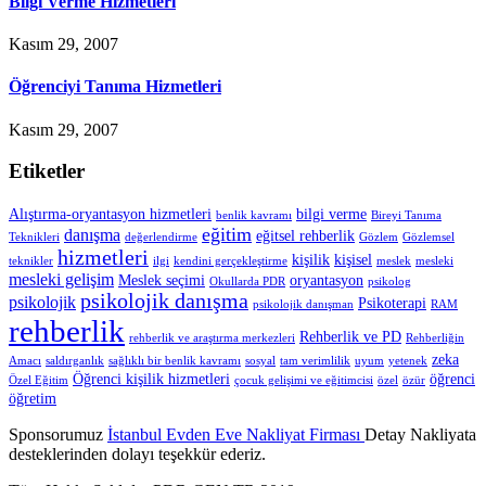
Bilgi Verme Hizmetleri
Kasım 29, 2007
Öğrenciyi Tanıma Hizmetleri
Kasım 29, 2007
Etiketler
Alıştırma-oryantasyon hizmetleri
bilgi verme
benlik kavramı
Bireyi Tanıma
eğitim
danışma
eğitsel rehberlik
Teknikleri
değerlendirme
Gözlem
Gözlemsel
hizmetleri
kişilik
kişisel
teknikler
ilgi
kendini gerçekleştirme
meslek
mesleki
mesleki gelişim
Meslek seçimi
oryantasyon
Okullarda PDR
psikolog
psikolojik danışma
psikolojik
Psikoterapi
psikolojik danışman
RAM
rehberlik
Rehberlik ve PD
rehberlik ve araştırma merkezleri
Rehberliğin
zeka
Amacı
saldırganlık
sağlıklı bir benlik kavramı
sosyal
tam verimlilik
uyum
yetenek
Öğrenci kişilik hizmetleri
öğrenci
Özel Eğitim
çocuk gelişimi ve eğitimcisi
özel
özür
öğretim
Sponsorumuz
İstanbul Evden Eve Nakliyat Firması
Detay Nakliyata
desteklerinden dolayı teşekkür ederiz.