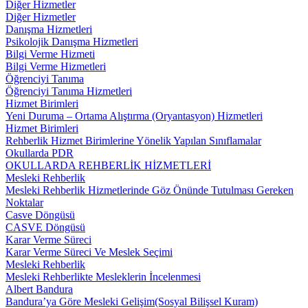
Diğer Hizmetler
Diğer Hizmetler
Danışma Hizmetleri
Psikolojik Danışma Hizmetleri
Bilgi Verme Hizmeti
Bilgi Verme Hizmetleri
Öğrenciyi Tanıma
Öğrenciyi Tanıma Hizmetleri
Hizmet Birimleri
Yeni Duruma – Ortama Alıştırma (Oryantasyon) Hizmetleri
Hizmet Birimleri
Rehberlik Hizmet Birimlerine Yönelik Yapılan Sınıflamalar
Okullarda PDR
OKULLARDA REHBERLİK HİZMETLERİ
Mesleki Rehberlik
Mesleki Rehberlik Hizmetlerinde Göz Önünde Tutulması Gereken
Noktalar
Casve Döngüsü
CASVE Döngüsü
Karar Verme Süreci
Karar Verme Süreci Ve Meslek Seçimi
Mesleki Rehberlik
Mesleki Rehberlikte Mesleklerin İncelenmesi
Albert Bandura
Bandura’ya Göre Mesleki Gelişim(Sosyal Bilişsel Kuram)