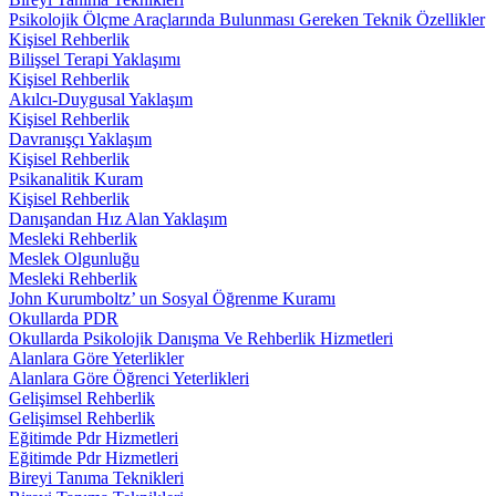
Psikolojik Ölçme Araçlarında Bulunması Gereken Teknik Özellikler
Kişisel Rehberlik
Bilişsel Terapi Yaklaşımı
Kişisel Rehberlik
Akılcı-Duygusal Yaklaşım
Kişisel Rehberlik
Davranışçı Yaklaşım
Kişisel Rehberlik
Psikanalitik Kuram
Kişisel Rehberlik
Danışandan Hız Alan Yaklaşım
Mesleki Rehberlik
Meslek Olgunluğu
Mesleki Rehberlik
John Kurumboltz’ un Sosyal Öğrenme Kuramı
Okullarda PDR
Okullarda Psikolojik Danışma Ve Rehberlik Hizmetleri
Alanlara Göre Yeterlikler
Alanlara Göre Öğrenci Yeterlikleri
Gelişimsel Rehberlik
Gelişimsel Rehberlik
Eğitimde Pdr Hizmetleri
Eğitimde Pdr Hizmetleri
Bireyi Tanıma Teknikleri