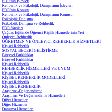
PDR'nin İşlevleri
Rehberlik ve Psikolojik Danışmanın İşlevleri
PDR'nin Konusu
Rehberlik ve Psikolojik Danışmanın Konusu
Psikolojik Danışma
Psikolojik Danışma ve Rehberlik
PDR Yazıları
Çağdaş Eğitimde Öğrenci Kişilik Hizmetlerinin Yeri
Önleyici Rehberlik
ÖĞRETMEN VE ÖNLEYİCİ REHBERLİK HİZMETLERİ
Kişisel Rehberlik
SOSYAL BECERİ GELİŞTİRME
Bireysel Farklılıklar
Bireysel Farklılıklar
Kişisel Rehberlik
REHBERLİK HİZMETLERİ VE UYUM
Kişisel Rehberlik
KİŞİSEL REHBERLİK MODELLERİ
Kişisel Rehberlik
KİŞİSEL REHBERLİK
Araştırma-Değerlendirme
Araştırma Ve Değerlendirme Hizmetleri
Diğer Hizmetler
Diğer Hizmetler
Danışma Hizmetleri