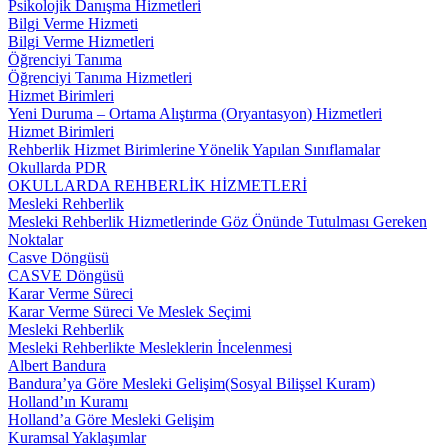
Psikolojik Danışma Hizmetleri
Bilgi Verme Hizmeti
Bilgi Verme Hizmetleri
Öğrenciyi Tanıma
Öğrenciyi Tanıma Hizmetleri
Hizmet Birimleri
Yeni Duruma – Ortama Alıştırma (Oryantasyon) Hizmetleri
Hizmet Birimleri
Rehberlik Hizmet Birimlerine Yönelik Yapılan Sınıflamalar
Okullarda PDR
OKULLARDA REHBERLİK HİZMETLERİ
Mesleki Rehberlik
Mesleki Rehberlik Hizmetlerinde Göz Önünde Tutulması Gereken
Noktalar
Casve Döngüsü
CASVE Döngüsü
Karar Verme Süreci
Karar Verme Süreci Ve Meslek Seçimi
Mesleki Rehberlik
Mesleki Rehberlikte Mesleklerin İncelenmesi
Albert Bandura
Bandura’ya Göre Mesleki Gelişim(Sosyal Bilişsel Kuram)
Holland’ın Kuramı
Holland’a Göre Mesleki Gelişim
Kuramsal Yaklaşımlar