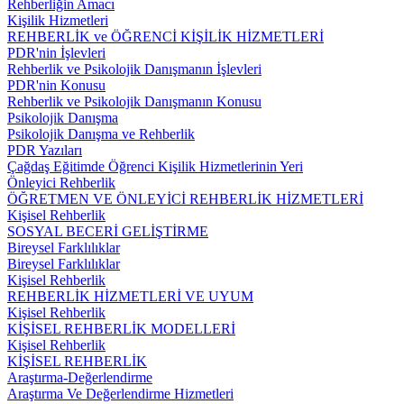
Rehberliğin Amacı
Kişilik Hizmetleri
REHBERLİK ve ÖĞRENCİ KİŞİLİK HİZMETLERİ
PDR'nin İşlevleri
Rehberlik ve Psikolojik Danışmanın İşlevleri
PDR'nin Konusu
Rehberlik ve Psikolojik Danışmanın Konusu
Psikolojik Danışma
Psikolojik Danışma ve Rehberlik
PDR Yazıları
Çağdaş Eğitimde Öğrenci Kişilik Hizmetlerinin Yeri
Önleyici Rehberlik
ÖĞRETMEN VE ÖNLEYİCİ REHBERLİK HİZMETLERİ
Kişisel Rehberlik
SOSYAL BECERİ GELİŞTİRME
Bireysel Farklılıklar
Bireysel Farklılıklar
Kişisel Rehberlik
REHBERLİK HİZMETLERİ VE UYUM
Kişisel Rehberlik
KİŞİSEL REHBERLİK MODELLERİ
Kişisel Rehberlik
KİŞİSEL REHBERLİK
Araştırma-Değerlendirme
Araştırma Ve Değerlendirme Hizmetleri