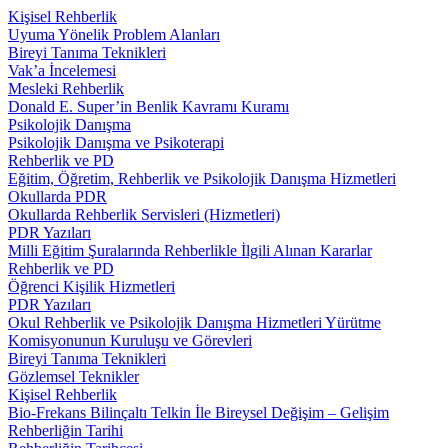
Kişisel Rehberlik
Uyuma Yönelik Problem Alanları
Bireyi Tanıma Teknikleri
Vak’a İncelemesi
Mesleki Rehberlik
Donald E. Super’in Benlik Kavramı Kuramı
Psikolojik Danışma
Psikolojik Danışma ve Psikoterapi
Rehberlik ve PD
Eğitim, Öğretim, Rehberlik ve Psikolojik Danışma Hizmetleri
Okullarda PDR
Okullarda Rehberlik Servisleri (Hizmetleri)
PDR Yazıları
Milli Eğitim Şuralarında Rehberlikle İlgili Alınan Kararlar
Rehberlik ve PD
Öğrenci Kişilik Hizmetleri
PDR Yazıları
Okul Rehberlik ve Psikolojik Danışma Hizmetleri Yürütme
Komisyonunun Kuruluşu ve Görevleri
Bireyi Tanıma Teknikleri
Gözlemsel Teknikler
Kişisel Rehberlik
Bio-Frekans Bilinçaltı Telkin İle Bireysel Değişim – Gelişim
Rehberliğin Tarihi