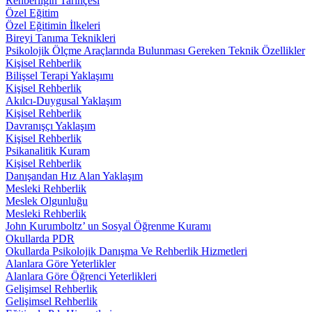
Rehberliğin Tarihçesi
Özel Eğitim
Özel Eğitimin İlkeleri
Bireyi Tanıma Teknikleri
Psikolojik Ölçme Araçlarında Bulunması Gereken Teknik Özellikler
Kişisel Rehberlik
Bilişsel Terapi Yaklaşımı
Kişisel Rehberlik
Akılcı-Duygusal Yaklaşım
Kişisel Rehberlik
Davranışçı Yaklaşım
Kişisel Rehberlik
Psikanalitik Kuram
Kişisel Rehberlik
Danışandan Hız Alan Yaklaşım
Mesleki Rehberlik
Meslek Olgunluğu
Mesleki Rehberlik
John Kurumboltz’ un Sosyal Öğrenme Kuramı
Okullarda PDR
Okullarda Psikolojik Danışma Ve Rehberlik Hizmetleri
Alanlara Göre Yeterlikler
Alanlara Göre Öğrenci Yeterlikleri
Gelişimsel Rehberlik
Gelişimsel Rehberlik