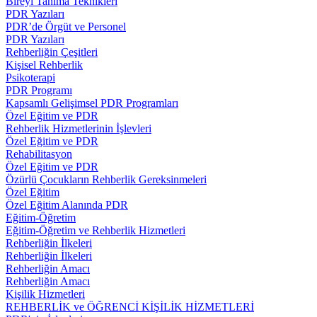
Bireyi Tanıma Teknikleri
PDR Yazıları
PDR’de Örgüt ve Personel
PDR Yazıları
Rehberliğin Çeşitleri
Kişisel Rehberlik
Psikoterapi
PDR Programı
Kapsamlı Gelişimsel PDR Programları
Özel Eğitim ve PDR
Rehberlik Hizmetlerinin İşlevleri
Özel Eğitim ve PDR
Rehabilitasyon
Özel Eğitim ve PDR
Özürlü Çocukların Rehberlik Gereksinmeleri
Özel Eğitim
Özel Eğitim Alanında PDR
Eğitim-Öğretim
Eğitim-Öğretim ve Rehberlik Hizmetleri
Rehberliğin İlkeleri
Rehberliğin İlkeleri
Rehberliğin Amacı
Rehberliğin Amacı
Kişilik Hizmetleri
REHBERLİK ve ÖĞRENCİ KİŞİLİK HİZMETLERİ