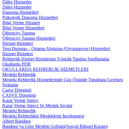
Diğer Hizmetler
Diğer Hizmetler
Danışma Hizmetleri
Psikolojik Danışma Hizmetleri
Bilgi Verme Hizmeti
Bilgi Verme Hizmetleri
Öğrenciyi Tanıma
Öğrenciyi Tanıma Hizmetleri
Hizmet Birimleri
Yeni Duruma – Ortama Alıştırma (Oryantasyon) Hizmetleri
Hizmet Birimleri
Rehberlik Hizmet Birimlerine Yönelik Yapılan Sınıflamalar
Okullarda PDR
OKULLARDA REHBERLİK HİZMETLERİ
Mesleki Rehberlik
Mesleki Rehberlik Hizmetlerinde Göz Önünde Tutulması Gereken
Noktalar
Casve Döngüsü
CASVE Döngüsü
Karar Verme Süreci
Karar Verme Süreci Ve Meslek Seçimi
Mesleki Rehberlik
Mesleki Rehberlikte Mesleklerin İncelenmesi
Albert Bandura
Bandura’ya Göre Mesleki Gelişim(Sosyal Bilişsel Kuram)