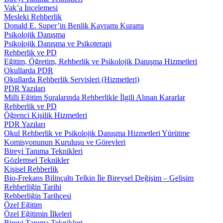
Vak’a İncelemesi
Mesleki Rehberlik
Donald E. Super’in Benlik Kavramı Kuramı
Psikolojik Danışma
Psikolojik Danışma ve Psikoterapi
Rehberlik ve PD
Eğitim, Öğretim, Rehberlik ve Psikolojik Danışma Hizmetleri
Okullarda PDR
Okullarda Rehberlik Servisleri (Hizmetleri)
PDR Yazıları
Milli Eğitim Şuralarında Rehberlikle İlgili Alınan Kararlar
Rehberlik ve PD
Öğrenci Kişilik Hizmetleri
PDR Yazıları
Okul Rehberlik ve Psikolojik Danışma Hizmetleri Yürütme
Komisyonunun Kuruluşu ve Görevleri
Bireyi Tanıma Teknikleri
Gözlemsel Teknikler
Kişisel Rehberlik
Bio-Frekans Bilinçaltı Telkin İle Bireysel Değişim – Gelişim
Rehberliğin Tarihi
Rehberliğin Tarihçesi
Özel Eğitim
Özel Eğitimin İlkeleri
Bireyi Tanıma Teknikleri