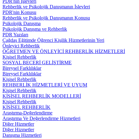
PDR'nin İşlevleri
Rehberlik ve Psikolojik Danışmanın İşlevleri
PDR'nin Konusu
Rehberlik ve Psikolojik Danışmanın Konusu
Psikolojik Danışma
Psikolojik Danışma ve Rehberlik
PDR Yazıları
Çağdaş Eğitimde Öğrenci Kişilik Hizmetlerinin Yeri
Önleyici Rehberlik
ÖĞRETMEN VE ÖNLEYİCİ REHBERLİK HİZMETLERİ
Kişisel Rehberlik
SOSYAL BECERİ GELİŞTİRME
Bireysel Farklılıklar
Bireysel Farklılıklar
Kişisel Rehberlik
REHBERLİK HİZMETLERİ VE UYUM
Kişisel Rehberlik
KİŞİSEL REHBERLİK MODELLERİ
Kişisel Rehberlik
KİŞİSEL REHBERLİK
Araştırma-Değerlendirme
Araştırma Ve Değerlendirme Hizmetleri
Diğer Hizmetler
Diğer Hizmetler
Danışma Hizmetleri