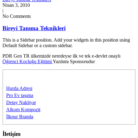
Nisan 3, 2010
|
No Comments
Bireyi Tanıma Teknikleri
This is a Sidebar position. Add your widgets in this position using
Default Sidebar or a custom sidebar.
PDR Gen TR ülkemizde neredeyse ilk ve tek e-devlet onaylı
Öğrenci Koçluğu Eğitimi
Yazılımı Sponsorudur
Sponsorlarımıza Teşekkürler
Hurda Adresi
Pro Ev taşıma
Detay Nakliyat
Alkom Kompozit
İlknur Branda
İletişim