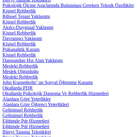
Psikolojik Ölçme Araçlarında Bulunması Gereken Teknik Özellikler
Kişisel Rehberlik
Bilişsel Terapi Yaklaşımı
Kişisel Rehberlik
Akılcı-Duygusal Yaklaşım
Kişisel Rehberlik
Davranışçı Yaklaşım
Kişisel Rehberlik
Psikanalitik Kuram
Kişisel Rehberlik
Danışandan Hız Alan Yaklaşım
Mesleki Rehberlik
Meslek Olgunluğu
Mesleki Rehberlik
John Kurumboltz’ un Sosyal Öğrenme Kuramı
Okullarda PDR
Okullarda Psikolojik Danışma Ve Rehberlik Hizmetleri
Alanlara Göre Yeterlikler
Alanlara Göre Öğrenci Yeterlikleri
Gelişimsel Rehberlik
Gelişimsel Rehberlik
Eğitimde Pdr Hizmetleri
Eğitimde Pdr Hizmetleri
Bireyi Tanıma Teknikleri