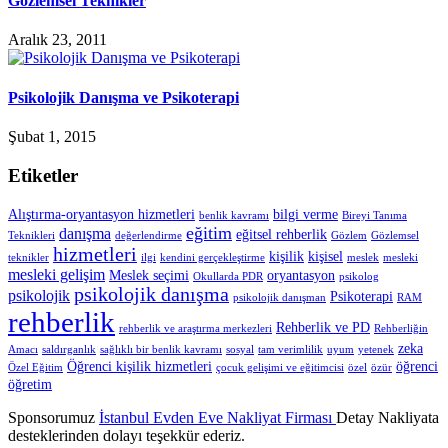
Gözlemsel Teknikler
Aralık 23, 2011
Psikolojik Danışma ve Psikoterapi
Şubat 1, 2015
Etiketler
Alıştırma-oryantasyon hizmetleri
bilgi verme
benlik kavramı
Bireyi Tanıma
eğitim
danışma
eğitsel rehberlik
Teknikleri
değerlendirme
Gözlem
Gözlemsel
hizmetleri
kişilik
kişisel
teknikler
ilgi
kendini gerçekleştirme
meslek
mesleki
mesleki gelişim
Meslek seçimi
oryantasyon
Okullarda PDR
psikolog
psikolojik danışma
psikolojik
Psikoterapi
psikolojik danışman
RAM
rehberlik
Rehberlik ve PD
rehberlik ve araştırma merkezleri
Rehberliğin
zeka
Amacı
saldırganlık
sağlıklı bir benlik kavramı
sosyal
tam verimlilik
uyum
yetenek
Öğrenci kişilik hizmetleri
öğrenci
Özel Eğitim
çocuk gelişimi ve eğitimcisi
özel
özür
öğretim
Sponsorumuz
İstanbul Evden Eve Nakliyat Firması
Detay Nakliyata
desteklerinden dolayı teşekkür ederiz.