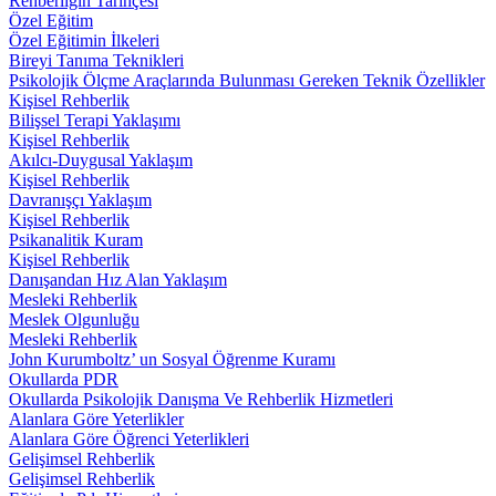
Rehberliğin Tarihçesi
Özel Eğitim
Özel Eğitimin İlkeleri
Bireyi Tanıma Teknikleri
Psikolojik Ölçme Araçlarında Bulunması Gereken Teknik Özellikler
Kişisel Rehberlik
Bilişsel Terapi Yaklaşımı
Kişisel Rehberlik
Akılcı-Duygusal Yaklaşım
Kişisel Rehberlik
Davranışçı Yaklaşım
Kişisel Rehberlik
Psikanalitik Kuram
Kişisel Rehberlik
Danışandan Hız Alan Yaklaşım
Mesleki Rehberlik
Meslek Olgunluğu
Mesleki Rehberlik
John Kurumboltz’ un Sosyal Öğrenme Kuramı
Okullarda PDR
Okullarda Psikolojik Danışma Ve Rehberlik Hizmetleri
Alanlara Göre Yeterlikler
Alanlara Göre Öğrenci Yeterlikleri
Gelişimsel Rehberlik
Gelişimsel Rehberlik