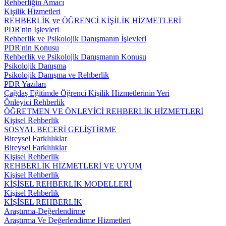
Rehberliğin Amacı
Kişilik Hizmetleri
REHBERLİK ve ÖĞRENCİ KİŞİLİK HİZMETLERİ
PDR'nin İşlevleri
Rehberlik ve Psikolojik Danışmanın İşlevleri
PDR'nin Konusu
Rehberlik ve Psikolojik Danışmanın Konusu
Psikolojik Danışma
Psikolojik Danışma ve Rehberlik
PDR Yazıları
Çağdaş Eğitimde Öğrenci Kişilik Hizmetlerinin Yeri
Önleyici Rehberlik
ÖĞRETMEN VE ÖNLEYİCİ REHBERLİK HİZMETLERİ
Kişisel Rehberlik
SOSYAL BECERİ GELİŞTİRME
Bireysel Farklılıklar
Bireysel Farklılıklar
Kişisel Rehberlik
REHBERLİK HİZMETLERİ VE UYUM
Kişisel Rehberlik
KİŞİSEL REHBERLİK MODELLERİ
Kişisel Rehberlik
KİŞİSEL REHBERLİK
Araştırma-Değerlendirme
Araştırma Ve Değerlendirme Hizmetleri