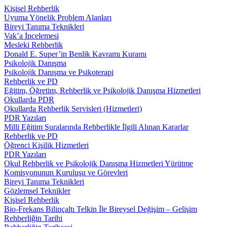
Kişisel Rehberlik
Uyuma Yönelik Problem Alanları
Bireyi Tanıma Teknikleri
Vak’a İncelemesi
Mesleki Rehberlik
Donald E. Super’in Benlik Kavramı Kuramı
Psikolojik Danışma
Psikolojik Danışma ve Psikoterapi
Rehberlik ve PD
Eğitim, Öğretim, Rehberlik ve Psikolojik Danışma Hizmetleri
Okullarda PDR
Okullarda Rehberlik Servisleri (Hizmetleri)
PDR Yazıları
Milli Eğitim Şuralarında Rehberlikle İlgili Alınan Kararlar
Rehberlik ve PD
Öğrenci Kişilik Hizmetleri
PDR Yazıları
Okul Rehberlik ve Psikolojik Danışma Hizmetleri Yürütme
Komisyonunun Kuruluşu ve Görevleri
Bireyi Tanıma Teknikleri
Gözlemsel Teknikler
Kişisel Rehberlik
Bio-Frekans Bilinçaltı Telkin İle Bireysel Değişim – Gelişim
Rehberliğin Tarihi