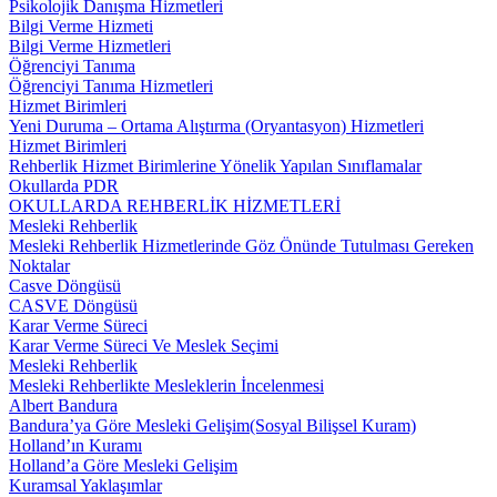
Psikolojik Danışma Hizmetleri
Bilgi Verme Hizmeti
Bilgi Verme Hizmetleri
Öğrenciyi Tanıma
Öğrenciyi Tanıma Hizmetleri
Hizmet Birimleri
Yeni Duruma – Ortama Alıştırma (Oryantasyon) Hizmetleri
Hizmet Birimleri
Rehberlik Hizmet Birimlerine Yönelik Yapılan Sınıflamalar
Okullarda PDR
OKULLARDA REHBERLİK HİZMETLERİ
Mesleki Rehberlik
Mesleki Rehberlik Hizmetlerinde Göz Önünde Tutulması Gereken
Noktalar
Casve Döngüsü
CASVE Döngüsü
Karar Verme Süreci
Karar Verme Süreci Ve Meslek Seçimi
Mesleki Rehberlik
Mesleki Rehberlikte Mesleklerin İncelenmesi
Albert Bandura
Bandura’ya Göre Mesleki Gelişim(Sosyal Bilişsel Kuram)
Holland’ın Kuramı
Holland’a Göre Mesleki Gelişim
Kuramsal Yaklaşımlar