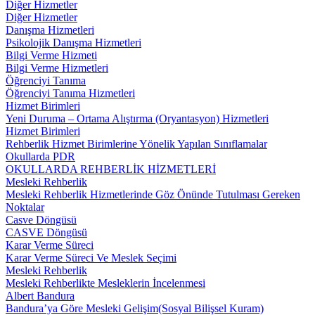
Diğer Hizmetler
Diğer Hizmetler
Danışma Hizmetleri
Psikolojik Danışma Hizmetleri
Bilgi Verme Hizmeti
Bilgi Verme Hizmetleri
Öğrenciyi Tanıma
Öğrenciyi Tanıma Hizmetleri
Hizmet Birimleri
Yeni Duruma – Ortama Alıştırma (Oryantasyon) Hizmetleri
Hizmet Birimleri
Rehberlik Hizmet Birimlerine Yönelik Yapılan Sınıflamalar
Okullarda PDR
OKULLARDA REHBERLİK HİZMETLERİ
Mesleki Rehberlik
Mesleki Rehberlik Hizmetlerinde Göz Önünde Tutulması Gereken
Noktalar
Casve Döngüsü
CASVE Döngüsü
Karar Verme Süreci
Karar Verme Süreci Ve Meslek Seçimi
Mesleki Rehberlik
Mesleki Rehberlikte Mesleklerin İncelenmesi
Albert Bandura
Bandura’ya Göre Mesleki Gelişim(Sosyal Bilişsel Kuram)