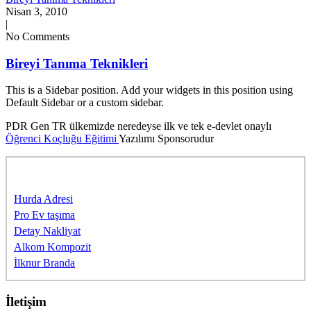
Nisan 3, 2010
|
No Comments
Bireyi Tanıma Teknikleri
This is a Sidebar position. Add your widgets in this position using
Default Sidebar or a custom sidebar.
PDR Gen TR ülkemizde neredeyse ilk ve tek e-devlet onaylı
Öğrenci Koçluğu Eğitimi
Yazılımı Sponsorudur
Sponsorlarımıza Teşekkürler
Hurda Adresi
Pro Ev taşıma
Detay Nakliyat
Alkom Kompozit
İlknur Branda
İletişim