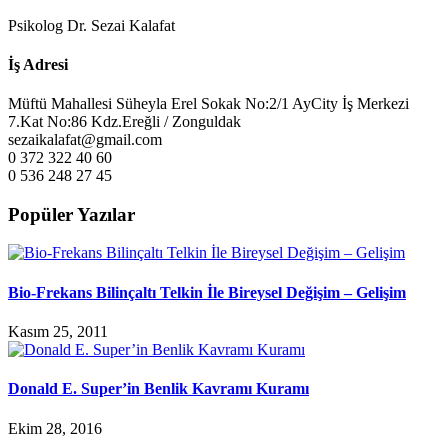
Psikolog Dr. Sezai Kalafat
İş Adresi
Müftü Mahallesi Süheyla Erel Sokak No:2/1 AyCity İş Merkezi
7.Kat No:86 Kdz.Ereğli / Zonguldak
sezaikalafat@gmail.com
0 372 322 40 60
0 536 248 27 45
Popüler Yazılar
Bio-Frekans Bilinçaltı Telkin İle Bireysel Değişim – Gelişim
Kasım 25, 2011
Donald E. Super’in Benlik Kavramı Kuramı
Ekim 28, 2016