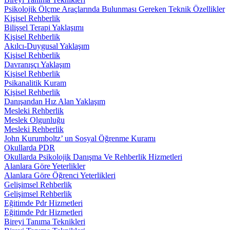
Psikolojik Ölçme Araçlarında Bulunması Gereken Teknik Özellikler
Kişisel Rehberlik
Bilişsel Terapi Yaklaşımı
Kişisel Rehberlik
Akılcı-Duygusal Yaklaşım
Kişisel Rehberlik
Davranışçı Yaklaşım
Kişisel Rehberlik
Psikanalitik Kuram
Kişisel Rehberlik
Danışandan Hız Alan Yaklaşım
Mesleki Rehberlik
Meslek Olgunluğu
Mesleki Rehberlik
John Kurumboltz’ un Sosyal Öğrenme Kuramı
Okullarda PDR
Okullarda Psikolojik Danışma Ve Rehberlik Hizmetleri
Alanlara Göre Yeterlikler
Alanlara Göre Öğrenci Yeterlikleri
Gelişimsel Rehberlik
Gelişimsel Rehberlik
Eğitimde Pdr Hizmetleri
Eğitimde Pdr Hizmetleri
Bireyi Tanıma Teknikleri