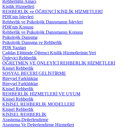
Rehberliğin Amacı
Kişilik Hizmetleri
REHBERLİK ve ÖĞRENCİ KİŞİLİK HİZMETLERİ
PDR'nin İşlevleri
Rehberlik ve Psikolojik Danışmanın İşlevleri
PDR'nin Konusu
Rehberlik ve Psikolojik Danışmanın Konusu
Psikolojik Danışma
Psikolojik Danışma ve Rehberlik
PDR Yazıları
Çağdaş Eğitimde Öğrenci Kişilik Hizmetlerinin Yeri
Önleyici Rehberlik
ÖĞRETMEN VE ÖNLEYİCİ REHBERLİK HİZMETLERİ
Kişisel Rehberlik
SOSYAL BECERİ GELİŞTİRME
Bireysel Farklılıklar
Bireysel Farklılıklar
Kişisel Rehberlik
REHBERLİK HİZMETLERİ VE UYUM
Kişisel Rehberlik
KİŞİSEL REHBERLİK MODELLERİ
Kişisel Rehberlik
KİŞİSEL REHBERLİK
Araştırma-Değerlendirme
Araştırma Ve Değerlendirme Hizmetleri