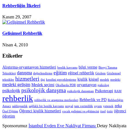
Rehberliğin İlkeleri
Kasım 29, 2007
Gelişimsel Rehberlik
Nisan 4, 2010
Etiketler
Alıştırma-oryantasyon hizmetleri
bilgi verme
benlik kavramı
Bireyi Tanıma
eğitim
danışma
eğitsel rehberlik
Teknikleri
değerlendirme
Gözlem
Gözlemsel
hizmetleri
kişilik
kişisel
teknikler
ilgi
kendini gerçekleştirme
meslek
mesleki
mesleki gelişim
Meslek seçimi
oryantasyon
Okullarda PDR
psikolog
psikolojik danışma
psikolojik
Psikoterapi
psikolojik danışman
RAM
rehberlik
Rehberlik ve PD
rehberlik ve araştırma merkezleri
Rehberliğin
zeka
Amacı
saldırganlık
sağlıklı bir benlik kavramı
sosyal
tam verimlilik
uyum
yetenek
Öğrenci kişilik hizmetleri
öğrenci
Özel Eğitim
çocuk gelişimi ve eğitimcisi
özel
özür
öğretim
Sponsorumuz
İstanbul Evden Eve Nakliyat Firması
Detay Nakliyata