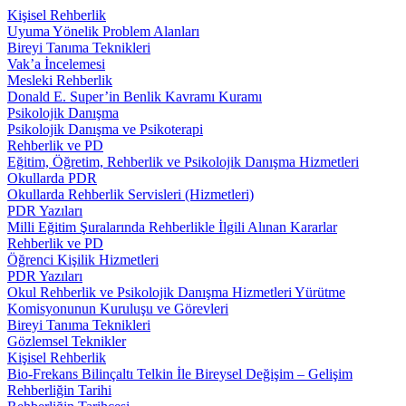
Kişisel Rehberlik
Uyuma Yönelik Problem Alanları
Bireyi Tanıma Teknikleri
Vak’a İncelemesi
Mesleki Rehberlik
Donald E. Super’in Benlik Kavramı Kuramı
Psikolojik Danışma
Psikolojik Danışma ve Psikoterapi
Rehberlik ve PD
Eğitim, Öğretim, Rehberlik ve Psikolojik Danışma Hizmetleri
Okullarda PDR
Okullarda Rehberlik Servisleri (Hizmetleri)
PDR Yazıları
Milli Eğitim Şuralarında Rehberlikle İlgili Alınan Kararlar
Rehberlik ve PD
Öğrenci Kişilik Hizmetleri
PDR Yazıları
Okul Rehberlik ve Psikolojik Danışma Hizmetleri Yürütme
Komisyonunun Kuruluşu ve Görevleri
Bireyi Tanıma Teknikleri
Gözlemsel Teknikler
Kişisel Rehberlik
Bio-Frekans Bilinçaltı Telkin İle Bireysel Değişim – Gelişim
Rehberliğin Tarihi