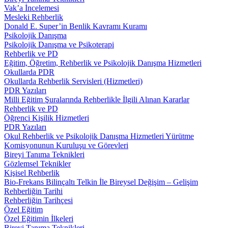
Vak’a İncelemesi
Mesleki Rehberlik
Donald E. Super’in Benlik Kavramı Kuramı
Psikolojik Danışma
Psikolojik Danışma ve Psikoterapi
Rehberlik ve PD
Eğitim, Öğretim, Rehberlik ve Psikolojik Danışma Hizmetleri
Okullarda PDR
Okullarda Rehberlik Servisleri (Hizmetleri)
PDR Yazıları
Milli Eğitim Şuralarında Rehberlikle İlgili Alınan Kararlar
Rehberlik ve PD
Öğrenci Kişilik Hizmetleri
PDR Yazıları
Okul Rehberlik ve Psikolojik Danışma Hizmetleri Yürütme
Komisyonunun Kuruluşu ve Görevleri
Bireyi Tanıma Teknikleri
Gözlemsel Teknikler
Kişisel Rehberlik
Bio-Frekans Bilinçaltı Telkin İle Bireysel Değişim – Gelişim
Rehberliğin Tarihi
Rehberliğin Tarihçesi
Özel Eğitim
Özel Eğitimin İlkeleri
Bireyi Tanıma Teknikleri