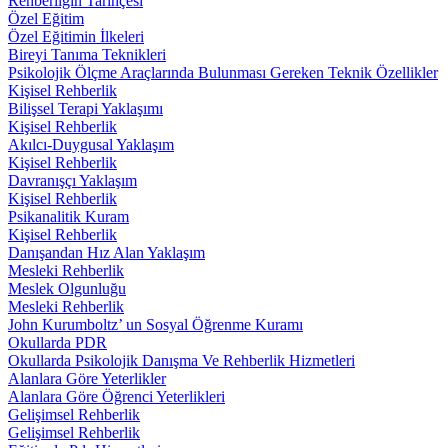
Rehberliğin Tarihçesi
Özel Eğitim
Özel Eğitimin İlkeleri
Bireyi Tanıma Teknikleri
Psikolojik Ölçme Araçlarında Bulunması Gereken Teknik Özellikler
Kişisel Rehberlik
Bilişsel Terapi Yaklaşımı
Kişisel Rehberlik
Akılcı-Duygusal Yaklaşım
Kişisel Rehberlik
Davranışçı Yaklaşım
Kişisel Rehberlik
Psikanalitik Kuram
Kişisel Rehberlik
Danışandan Hız Alan Yaklaşım
Mesleki Rehberlik
Meslek Olgunluğu
Mesleki Rehberlik
John Kurumboltz’ un Sosyal Öğrenme Kuramı
Okullarda PDR
Okullarda Psikolojik Danışma Ve Rehberlik Hizmetleri
Alanlara Göre Yeterlikler
Alanlara Göre Öğrenci Yeterlikleri
Gelişimsel Rehberlik
Gelişimsel Rehberlik