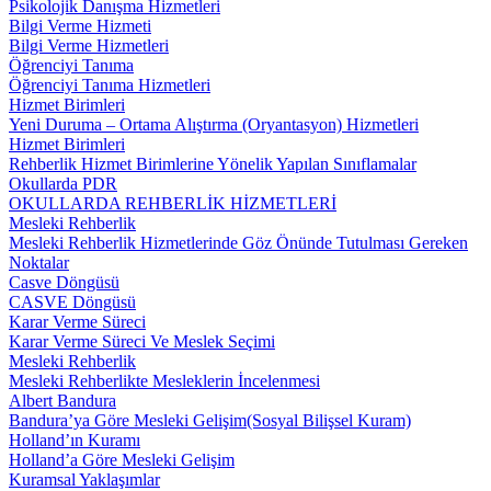
Psikolojik Danışma Hizmetleri
Bilgi Verme Hizmeti
Bilgi Verme Hizmetleri
Öğrenciyi Tanıma
Öğrenciyi Tanıma Hizmetleri
Hizmet Birimleri
Yeni Duruma – Ortama Alıştırma (Oryantasyon) Hizmetleri
Hizmet Birimleri
Rehberlik Hizmet Birimlerine Yönelik Yapılan Sınıflamalar
Okullarda PDR
OKULLARDA REHBERLİK HİZMETLERİ
Mesleki Rehberlik
Mesleki Rehberlik Hizmetlerinde Göz Önünde Tutulması Gereken
Noktalar
Casve Döngüsü
CASVE Döngüsü
Karar Verme Süreci
Karar Verme Süreci Ve Meslek Seçimi
Mesleki Rehberlik
Mesleki Rehberlikte Mesleklerin İncelenmesi
Albert Bandura
Bandura’ya Göre Mesleki Gelişim(Sosyal Bilişsel Kuram)
Holland’ın Kuramı
Holland’a Göre Mesleki Gelişim
Kuramsal Yaklaşımlar