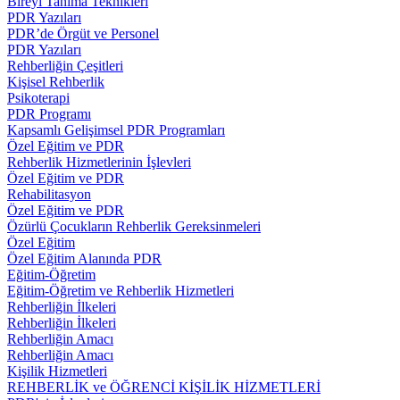
Bireyi Tanıma Teknikleri
PDR Yazıları
PDR’de Örgüt ve Personel
PDR Yazıları
Rehberliğin Çeşitleri
Kişisel Rehberlik
Psikoterapi
PDR Programı
Kapsamlı Gelişimsel PDR Programları
Özel Eğitim ve PDR
Rehberlik Hizmetlerinin İşlevleri
Özel Eğitim ve PDR
Rehabilitasyon
Özel Eğitim ve PDR
Özürlü Çocukların Rehberlik Gereksinmeleri
Özel Eğitim
Özel Eğitim Alanında PDR
Eğitim-Öğretim
Eğitim-Öğretim ve Rehberlik Hizmetleri
Rehberliğin İlkeleri
Rehberliğin İlkeleri
Rehberliğin Amacı
Rehberliğin Amacı
Kişilik Hizmetleri
REHBERLİK ve ÖĞRENCİ KİŞİLİK HİZMETLERİ