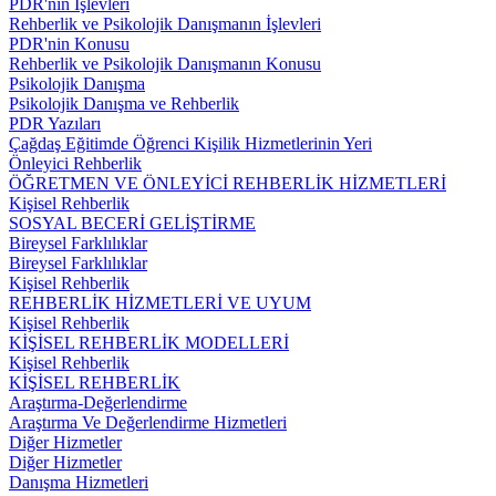
PDR'nin İşlevleri
Rehberlik ve Psikolojik Danışmanın İşlevleri
PDR'nin Konusu
Rehberlik ve Psikolojik Danışmanın Konusu
Psikolojik Danışma
Psikolojik Danışma ve Rehberlik
PDR Yazıları
Çağdaş Eğitimde Öğrenci Kişilik Hizmetlerinin Yeri
Önleyici Rehberlik
ÖĞRETMEN VE ÖNLEYİCİ REHBERLİK HİZMETLERİ
Kişisel Rehberlik
SOSYAL BECERİ GELİŞTİRME
Bireysel Farklılıklar
Bireysel Farklılıklar
Kişisel Rehberlik
REHBERLİK HİZMETLERİ VE UYUM
Kişisel Rehberlik
KİŞİSEL REHBERLİK MODELLERİ
Kişisel Rehberlik
KİŞİSEL REHBERLİK
Araştırma-Değerlendirme
Araştırma Ve Değerlendirme Hizmetleri
Diğer Hizmetler
Diğer Hizmetler
Danışma Hizmetleri