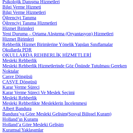
Psikolojik Danışma Hizmetleri
Bilgi Verme Hizmeti
Bilgi Verme Hizmetleri
Öğrenciyi Tanıma
Öğrenciyi Tanıma Hizmetleri
Hizmet Birimleri
Yeni Duruma – Ortama Alıştırma (Oryantasyon) Hizmetleri
Hizmet Birimleri
Rehberlik Hizmet Birimlerine Yönelik Yapılan Sınıflamalar
Okullarda PDR
OKULLARDA REHBERLİK HİZMETLERİ
Mesleki Rehberlik
Mesleki Rehberlik Hizmetlerinde Göz Önünde Tutulması Gereken
Noktalar
Casve Döngüsü
CASVE Döngüsü
Karar Verme Süreci
Karar Verme Süreci Ve Meslek Seçimi
Mesleki Rehberlik
Mesleki Rehberlikte Mesleklerin İncelenmesi
Albert Bandura
Bandura’ya Göre Mesleki Gelişim(Sosyal Bilişsel Kuram)
Holland’ın Kuramı
Holland’a Göre Mesleki Gelişim
Kuramsal Yaklaşımlar