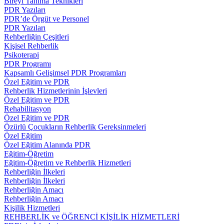
Bireyi Tanıma Teknikleri
PDR Yazıları
PDR’de Örgüt ve Personel
PDR Yazıları
Rehberliğin Çeşitleri
Kişisel Rehberlik
Psikoterapi
PDR Programı
Kapsamlı Gelişimsel PDR Programları
Özel Eğitim ve PDR
Rehberlik Hizmetlerinin İşlevleri
Özel Eğitim ve PDR
Rehabilitasyon
Özel Eğitim ve PDR
Özürlü Çocukların Rehberlik Gereksinmeleri
Özel Eğitim
Özel Eğitim Alanında PDR
Eğitim-Öğretim
Eğitim-Öğretim ve Rehberlik Hizmetleri
Rehberliğin İlkeleri
Rehberliğin İlkeleri
Rehberliğin Amacı
Rehberliğin Amacı
Kişilik Hizmetleri
REHBERLİK ve ÖĞRENCİ KİŞİLİK HİZMETLERİ