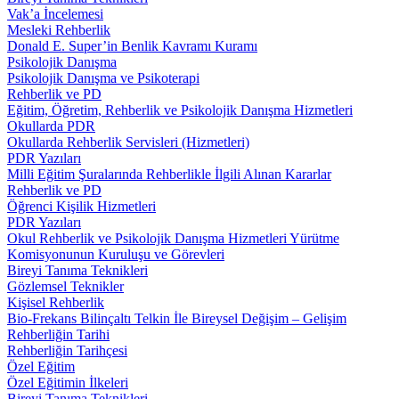
Vak’a İncelemesi
Mesleki Rehberlik
Donald E. Super’in Benlik Kavramı Kuramı
Psikolojik Danışma
Psikolojik Danışma ve Psikoterapi
Rehberlik ve PD
Eğitim, Öğretim, Rehberlik ve Psikolojik Danışma Hizmetleri
Okullarda PDR
Okullarda Rehberlik Servisleri (Hizmetleri)
PDR Yazıları
Milli Eğitim Şuralarında Rehberlikle İlgili Alınan Kararlar
Rehberlik ve PD
Öğrenci Kişilik Hizmetleri
PDR Yazıları
Okul Rehberlik ve Psikolojik Danışma Hizmetleri Yürütme
Komisyonunun Kuruluşu ve Görevleri
Bireyi Tanıma Teknikleri
Gözlemsel Teknikler
Kişisel Rehberlik
Bio-Frekans Bilinçaltı Telkin İle Bireysel Değişim – Gelişim
Rehberliğin Tarihi
Rehberliğin Tarihçesi
Özel Eğitim
Özel Eğitimin İlkeleri
Bireyi Tanıma Teknikleri