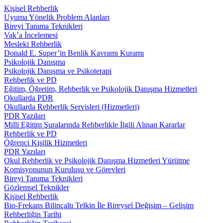
Kişisel Rehberlik
Uyuma Yönelik Problem Alanları
Bireyi Tanıma Teknikleri
Vak’a İncelemesi
Mesleki Rehberlik
Donald E. Super’in Benlik Kavramı Kuramı
Psikolojik Danışma
Psikolojik Danışma ve Psikoterapi
Rehberlik ve PD
Eğitim, Öğretim, Rehberlik ve Psikolojik Danışma Hizmetleri
Okullarda PDR
Okullarda Rehberlik Servisleri (Hizmetleri)
PDR Yazıları
Milli Eğitim Şuralarında Rehberlikle İlgili Alınan Kararlar
Rehberlik ve PD
Öğrenci Kişilik Hizmetleri
PDR Yazıları
Okul Rehberlik ve Psikolojik Danışma Hizmetleri Yürütme
Komisyonunun Kuruluşu ve Görevleri
Bireyi Tanıma Teknikleri
Gözlemsel Teknikler
Kişisel Rehberlik
Bio-Frekans Bilinçaltı Telkin İle Bireysel Değişim – Gelişim
Rehberliğin Tarihi