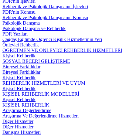
PDR'nin İşlevleri
Rehberlik ve Psikolojik Danışmanın İşlevleri
PDR'nin Konusu
Rehberlik ve Psikolojik Danışmanın Konusu
Psikolojik Danışma
Psikolojik Danışma ve Rehberlik
PDR Yazıları
Çağdaş Eğitimde Öğrenci Kişilik Hizmetlerinin Yeri
Önleyici Rehberlik
ÖĞRETMEN VE ÖNLEYİCİ REHBERLİK HİZMETLERİ
Kişisel Rehberlik
SOSYAL BECERİ GELİŞTİRME
Bireysel Farklılıklar
Bireysel Farklılıklar
Kişisel Rehberlik
REHBERLİK HİZMETLERİ VE UYUM
Kişisel Rehberlik
KİŞİSEL REHBERLİK MODELLERİ
Kişisel Rehberlik
KİŞİSEL REHBERLİK
Araştırma-Değerlendirme
Araştırma Ve Değerlendirme Hizmetleri
Diğer Hizmetler
Diğer Hizmetler
Danışma Hizmetleri