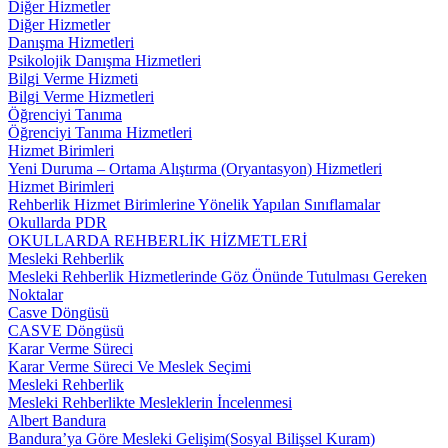
Diğer Hizmetler
Diğer Hizmetler
Danışma Hizmetleri
Psikolojik Danışma Hizmetleri
Bilgi Verme Hizmeti
Bilgi Verme Hizmetleri
Öğrenciyi Tanıma
Öğrenciyi Tanıma Hizmetleri
Hizmet Birimleri
Yeni Duruma – Ortama Alıştırma (Oryantasyon) Hizmetleri
Hizmet Birimleri
Rehberlik Hizmet Birimlerine Yönelik Yapılan Sınıflamalar
Okullarda PDR
OKULLARDA REHBERLİK HİZMETLERİ
Mesleki Rehberlik
Mesleki Rehberlik Hizmetlerinde Göz Önünde Tutulması Gereken
Noktalar
Casve Döngüsü
CASVE Döngüsü
Karar Verme Süreci
Karar Verme Süreci Ve Meslek Seçimi
Mesleki Rehberlik
Mesleki Rehberlikte Mesleklerin İncelenmesi
Albert Bandura
Bandura’ya Göre Mesleki Gelişim(Sosyal Bilişsel Kuram)