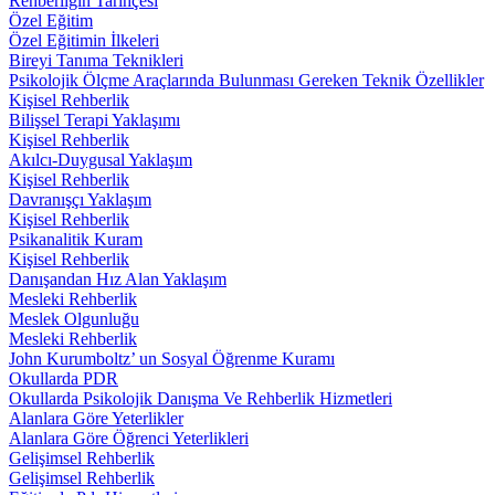
Rehberliğin Tarihçesi
Özel Eğitim
Özel Eğitimin İlkeleri
Bireyi Tanıma Teknikleri
Psikolojik Ölçme Araçlarında Bulunması Gereken Teknik Özellikler
Kişisel Rehberlik
Bilişsel Terapi Yaklaşımı
Kişisel Rehberlik
Akılcı-Duygusal Yaklaşım
Kişisel Rehberlik
Davranışçı Yaklaşım
Kişisel Rehberlik
Psikanalitik Kuram
Kişisel Rehberlik
Danışandan Hız Alan Yaklaşım
Mesleki Rehberlik
Meslek Olgunluğu
Mesleki Rehberlik
John Kurumboltz’ un Sosyal Öğrenme Kuramı
Okullarda PDR
Okullarda Psikolojik Danışma Ve Rehberlik Hizmetleri
Alanlara Göre Yeterlikler
Alanlara Göre Öğrenci Yeterlikleri
Gelişimsel Rehberlik
Gelişimsel Rehberlik