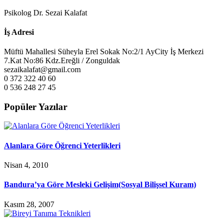
Psikolog Dr. Sezai Kalafat
İş Adresi
Müftü Mahallesi Süheyla Erel Sokak No:2/1 AyCity İş Merkezi
7.Kat No:86 Kdz.Ereğli / Zonguldak
sezaikalafat@gmail.com
0 372 322 40 60
0 536 248 27 45
Popüler Yazılar
Alanlara Göre Öğrenci Yeterlikleri
Nisan 4, 2010
Bandura’ya Göre Mesleki Gelişim(Sosyal Bilişsel Kuram)
Kasım 28, 2007