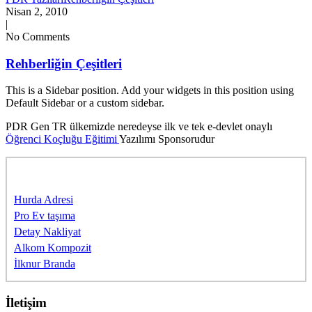
Nisan 2, 2010
|
No Comments
Rehberliğin Çeşitleri
This is a Sidebar position. Add your widgets in this position using
Default Sidebar or a custom sidebar.
PDR Gen TR ülkemizde neredeyse ilk ve tek e-devlet onaylı
Öğrenci Koçluğu Eğitimi
Yazılımı Sponsorudur
Sponsorlarımıza Teşekkürler
Hurda Adresi
Pro Ev taşıma
Detay Nakliyat
Alkom Kompozit
İlknur Branda
İletişim