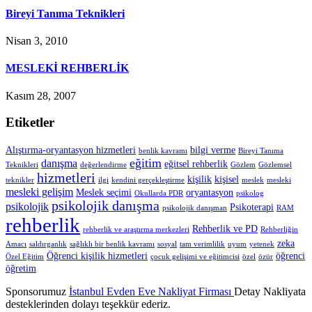
Bireyi Tanıma Teknikleri
Nisan 3, 2010
MESLEKİ REHBERLİK
Kasım 28, 2007
Etiketler
Alıştırma-oryantasyon hizmetleri
bilgi verme
benlik kavramı
Bireyi Tanıma
eğitim
danışma
eğitsel rehberlik
Teknikleri
değerlendirme
Gözlem
Gözlemsel
hizmetleri
kişilik
kişisel
teknikler
ilgi
kendini gerçekleştirme
meslek
mesleki
mesleki gelişim
Meslek seçimi
oryantasyon
Okullarda PDR
psikolog
psikolojik danışma
psikolojik
Psikoterapi
psikolojik danışman
RAM
rehberlik
Rehberlik ve PD
rehberlik ve araştırma merkezleri
Rehberliğin
zeka
Amacı
saldırganlık
sağlıklı bir benlik kavramı
sosyal
tam verimlilik
uyum
yetenek
Öğrenci kişilik hizmetleri
öğrenci
Özel Eğitim
çocuk gelişimi ve eğitimcisi
özel
özür
öğretim
Sponsorumuz
İstanbul Evden Eve Nakliyat Firması
Detay Nakliyata
desteklerinden dolayı teşekkür ederiz.