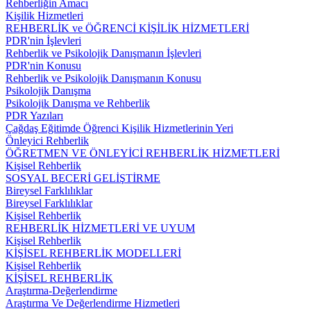
Rehberliğin Amacı
Kişilik Hizmetleri
REHBERLİK ve ÖĞRENCİ KİŞİLİK HİZMETLERİ
PDR'nin İşlevleri
Rehberlik ve Psikolojik Danışmanın İşlevleri
PDR'nin Konusu
Rehberlik ve Psikolojik Danışmanın Konusu
Psikolojik Danışma
Psikolojik Danışma ve Rehberlik
PDR Yazıları
Çağdaş Eğitimde Öğrenci Kişilik Hizmetlerinin Yeri
Önleyici Rehberlik
ÖĞRETMEN VE ÖNLEYİCİ REHBERLİK HİZMETLERİ
Kişisel Rehberlik
SOSYAL BECERİ GELİŞTİRME
Bireysel Farklılıklar
Bireysel Farklılıklar
Kişisel Rehberlik
REHBERLİK HİZMETLERİ VE UYUM
Kişisel Rehberlik
KİŞİSEL REHBERLİK MODELLERİ
Kişisel Rehberlik
KİŞİSEL REHBERLİK
Araştırma-Değerlendirme
Araştırma Ve Değerlendirme Hizmetleri