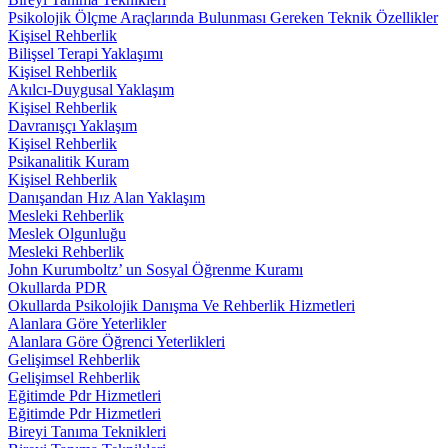
Psikolojik Ölçme Araçlarında Bulunması Gereken Teknik Özellikler
Kişisel Rehberlik
Bilişsel Terapi Yaklaşımı
Kişisel Rehberlik
Akılcı-Duygusal Yaklaşım
Kişisel Rehberlik
Davranışçı Yaklaşım
Kişisel Rehberlik
Psikanalitik Kuram
Kişisel Rehberlik
Danışandan Hız Alan Yaklaşım
Mesleki Rehberlik
Meslek Olgunluğu
Mesleki Rehberlik
John Kurumboltz’ un Sosyal Öğrenme Kuramı
Okullarda PDR
Okullarda Psikolojik Danışma Ve Rehberlik Hizmetleri
Alanlara Göre Yeterlikler
Alanlara Göre Öğrenci Yeterlikleri
Gelişimsel Rehberlik
Gelişimsel Rehberlik
Eğitimde Pdr Hizmetleri
Eğitimde Pdr Hizmetleri
Bireyi Tanıma Teknikleri